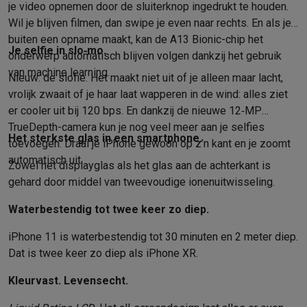
je video opnemen door de sluiterknop ingedrukt te houden.
Wil je blijven filmen, dan swipe je even naar rechts. En als je
buiten een opname maakt, kan de A13 Bionic-chip het
Je selfie in slo‑mo.
onderwerp automatisch blijven volgen dankzij het gebruik
van machine learning.
Nieuw: de slofie. Het maakt niet uit of je alleen maar lacht,
vrolijk zwaait of je haar laat wapperen in de wind: alles ziet
er cooler uit bij 120 bps. En dankzij de nieuwe 12‑MP
TrueDepth-camera kun je nog veel meer aan je selfies
Het sterkste glas in een smart­phone.
toevoegen. Draai je iPhone gewoon op z’n kant en je zoomt
automatisch uit.
Zowel het displayglas als het glas aan de achterkant is
gehard door middel van tweevoudige ionen­uitwisseling.
Waterbestendig tot twee keer zo diep.
iPhone 11 is waterbestendig tot 30 minuten en 2 meter diep.
Dat is twee keer zo diep als iPhone XR.
Kleurvast. Levensecht.