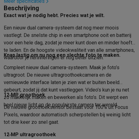
Refurbished
Meer specificaties
Beschrijving
Refurbished smartphones
Refurbished tablets
Refurbished lap
Exact wat je nodig hebt. Precies wat je wilt.
Huishouden
Wasmachines met ecocheques
Droogkasten met ecocheques
Een nieuw dual camera-systeem dat nog meer moois
Kleine keukentoestellen
vastlegt. De snelste chip in een smart­phone ooit en batterij
Kleine keukentoestellen met ecocheques
Koffiemachines met
voor een hele dag, zodat je meer kunt doen en minder hoeft
Grote keukentoestellen
te laden. En de hoogste videokwaliteit van alle smart­phones,
Vaatwassers met ecocheques
Koelkasten met ecocheques
Die
Knap lastig om nu nog een slechte foto te maken.
waardoor je herinneringen er nog beter uitzien.
Airco
Compleet nieuw dual camera-systeem. Maak je foto’s
Airco's met ecocheques
ultragroot. De nieuwe ultragroothoek­camera en de
TV & audio
vernieuwde interface laten je zien wat er buiten beeld
TV met ecocheques
Bluetooth speakers met ecocheques
Kopt
gebeurt, zodat jij dat kunt vastleggen. Video’s kun je nu net
Multimedia & telefonie
12‑MP groothoek
zo makkelijk maken en bewerken als foto’s. Dit werpt een
Smartphones met ecocheques
Tablets met ecocheques
Laptop
heel nieuw licht op de populairste camera ter wereld.
Transport
De nieuwe groothoeksensor bestaat voor 100% uit Focus
Pixels, waardoor automatisch scherpstellen bij weinig licht
Elektrische steps met ecocheques
Eco initiatieven
tot drie keer zo snel gaat.
Impact
Energie besparen
Recycleer je oud elektro
12‑MP ultragroothoek
Info & acties