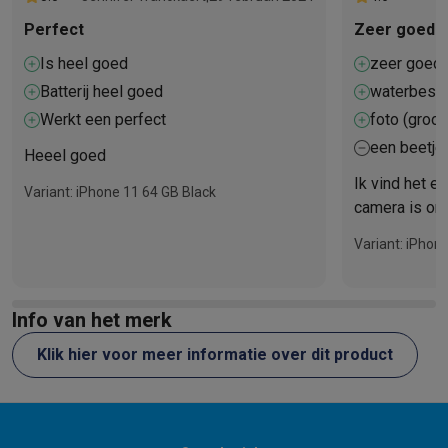
Perfect
Zeer goede 
Is heel goed
zeer goede
Batterij heel goed
waterbest
Werkt een perfect
foto (groo
een beetje
Heeel goed
Ik vind het e
Variant: iPhone 11 64 GB Black
camera is ong
0,5x. De prijs
Variant: iPhon
moeite waard
Info van het merk
Klik hier voor meer informatie over dit product