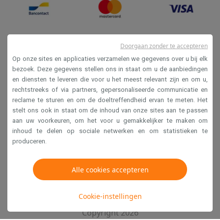
Doorgaan zonder te accepteren
Op onze sites en applicaties verzamelen we gegevens over u bij elk
bezoek. Deze gegevens stellen ons in staat om u de aanbiedingen
en diensten te leveren die voor u het meest relevant zijn en om u,
Verkoopsvoorwaarden
rechtstreeks of via partners, gepersonaliseerde communicatie en
reclame te sturen en om de doeltreffendheid ervan te meten. Het
Privacy
stelt ons ook in staat om de inhoud van onze sites aan te passen
Disclaimer
aan uw voorkeuren, om het voor u gemakkelijker te maken om
inhoud te delen op sociale netwerken en om statistieken te
Cookies
produceren.
Krëfel NV - Steenstraat 44 - Industriezone 4 "T Sas",
Alle cookies accepteren
1851 Humbeek, België
BTW BE 0400.673.544
Cookie-instellingen
Copyright 2026