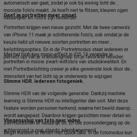
automatisch aan gaat, zodat je ook bij weinig licht de
mooiste foto’s maakt. Je hoeft niet te flitsen, kleuren ogen
Geef je portretten meer smoel.
natuurlijker en foto’s zijn helderder.
Portretten krijgen een nieuw gezicht. Met de twee camera’s
van iPhone 11 maak je schitterende foto’s, ook omdat je de
keuze hebt uit nieuwe soorten portretten en meer
belichtings­opties. En in de Portretmodus staat iedereen er
Met het high‑key mono-effect in iOS 13 verander je
perfect op, van je vriendengroep tot je favoriete huisdier.
portretten in mooie zwart-witfoto’s van studiokwaliteit. En
met Portret­belichting creëer je elke gewenste look door de
intensiteit van het licht op je onderwerp te wijzigen.
Slimme HDR. Iedereen fotogeniek.
Slimme HDR van de volgende generatie. Dankzij machine
learning is Slimme HDR nu intelligenter dan ooit. Met deze
feature worden personen herkend, waarna het beeld daarop
wordt aangepast. Daardoor krijgen gezichten meer detail en
Vliegensvlug van foto naar video.
zien huidtinten er natuurlijk uit. En die zonsondergang op de
achter­grond is nog steeds adembenemend.
Begin meteen te filmen met QuickTake. In de fotomodus kun