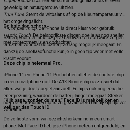
Liquid Retina LCD
. Het all‑screen­­­design laat alles er even
geweldig en natuurgetrouw uitzien.
True Tone
. Stemt de witbalans af op de kleur­temperatuur van
het omgevings­licht.
De hele dag scherp.
Tik of pak ’m op.
Je iPhone is direct klaar voor gebruik.
Haptic Touch
. De belangrijkste dingen doe je nu nog sneller
Batterij voor een hele dag. De hardware en software zorgen
met contextmenu’s en opdrachten.
er samen voor dat de batterij zo lang mogelijk meegaat. En
dankzij de snellaadfunctie kun je in geen tijd weer met volle
kracht vooruit.
Deze chip is helemaal Pro.
iPhone 11 en iPhone 11 Pro hebben allebei de snelste chip
in een smart­phone ooit. De A13 Bionic-chip is zo snel dat
alles wat je doet soepel aanvoelt. En hij is ook nog eens heel
energiezuinig, waardoor de batterij langer meegaat. Sterker
“Kijk papa, zonder duimen.” Face ID is makkelijker en
nog: de A13 Bionic-chip is zó geavanceerd dat hij zijn tijd ver
veiliger dan Touch ID.
vooruit is.
De veiligste vorm van gezichts­herkenning in een smart­
phone. Met Face ID heb je je iPhone meteen ontgrendeld, en