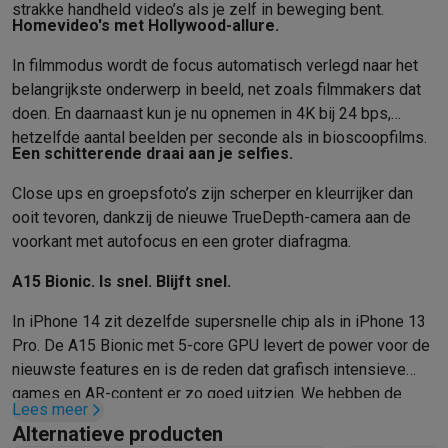
strakke handheld video’s als je zelf in beweging bent.
Homevideo's met Hollywood-allure.
In filmmodus wordt de focus automatisch verlegd naar het
belangrijkste onderwerp in beeld, net zoals filmmakers dat
doen. En daarnaast kun je nu opnemen in 4K bij 24 bps,
hetzelfde aantal beelden per seconde als in bioscoopfilms.
Een schitterende draai aan je selfies.
Close ups en groepsfoto’s zijn scherper en kleurrijker dan
ooit tevoren, dankzij de nieuwe TrueDepth-camera aan de
voorkant met autofocus en een groter diafragma.
A15 Bionic. Is snel. Blijft snel.
In iPhone 14 zit dezelfde supersnelle chip als in iPhone 13
Pro. De A15 Bionic met 5-core GPU levert de power voor de
nieuwste features en is de reden dat grafisch intensieve
games en AR-content er zo goed uitzien. We hebben de
Lees meer
binnenkant aangepast, zodat de warmte beter wordt
Alternatieve producten
afgevoerd. Daardoor kun jij langer doorspelen.