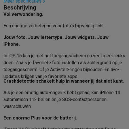
Info ecocheques
Alle eco producten
Alle eco promoties
Meer specificaties
Beschrijving
Refurbished
Vol verwondering.
Refurbished smartphones
Refurbished tablets
Refurbished lap
Huishouden
Een enorme verbetering voor foto's bij weinig licht.
Wasmachines met ecocheques
Droogkasten met ecocheques
Kleine keukentoestellen
Jouw foto. Jouw lettertype. Jouw widgets. Jouw
Kleine keukentoestellen met ecocheques
Koffiemachines met
iPhone.
Grote keukentoestellen
In iOS 16 kun je met het toegangsscherm nu veel meer leuks
Vaatwassers met ecocheques
Koelkasten met ecocheques
Die
doen. Zoals je favoriete foto instellen als achtergrond op je
Airco
toegangsscherm. Of je Activiteit-ringen bijhouden. En live-
Airco's met ecocheques
updates krijgen van je favoriete apps.
TV & audio
Crashdetectie schakelt hulp in wanneer jij dat niet kunt.
TV met ecocheques
Bluetooth speakers met ecocheques
Kopt
Multimedia & telefonie
Als je een ernstig auto-ongeluk hebt gehad, kan iPhone 14
automatisch 112 bellen en je SOS-contactpersonen
Smartphones met ecocheques
Tablets met ecocheques
Laptop
Transport
waarschuwen.
Elektrische steps met ecocheques
Een enorme Plus voor de batterij.
Eco initiatieven
Impact
Energie besparen
Recycleer je oud elektro