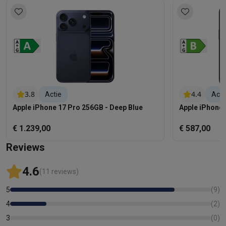
3.8
4.4
Actie
Acti
Apple iPhone 17 Pro 256GB - Deep Blue
Apple iPhone 
€ 1.239,00
€ 587,00
Reviews
4.6
(11 reviews)
5
(
9
)
4
(
2
)
3
(
0
)