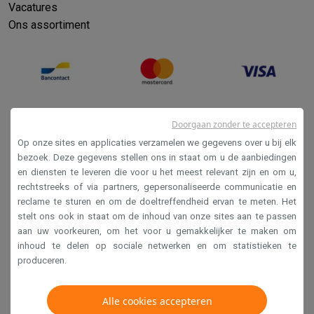
Vacatures
Ons assortiment
Doorgaan zonder te accepteren
Op onze sites en applicaties verzamelen we gegevens over u bij elk
bezoek. Deze gegevens stellen ons in staat om u de aanbiedingen
en diensten te leveren die voor u het meest relevant zijn en om u,
Verkoopsvoorwaarden
rechtstreeks of via partners, gepersonaliseerde communicatie en
reclame te sturen en om de doeltreffendheid ervan te meten. Het
Privacy
stelt ons ook in staat om de inhoud van onze sites aan te passen
Disclaimer
aan uw voorkeuren, om het voor u gemakkelijker te maken om
inhoud te delen op sociale netwerken en om statistieken te
Cookies
produceren.
Krëfel NV - Steenstraat 44 - Industriezone 4 "T Sas",
Alle cookies accepteren
1851 Humbeek, België