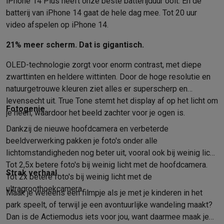
iPhone 14 Plus heeft onze beste batterijduur ooit. En de
Info & acties
batterij van iPhone 14 gaat de hele dag mee. Tot 20 uur
Solden
Alle soldendeals
Solden op groot elektro
Solden op klein
video afspelen op iPhone 14.
Acties
Deals van het moment
Promoties
Cashbacks
Solden
Black
21% meer scherm. Dat is gigantisch.
Daarom Krëfel
Gratis levering
Laagste prijsgarantie
Persoonlijke
Installatie aan huis
Groot elektro installatie
Inbouw installatie
TV 
OLED-technologie zorgt voor enorm contrast, met diepe
Betalingsmogelijkheden
Gift card
Ecocheques
Kopen op afbetal
zwarttinten en heldere wittinten. Door de hoge resolutie en
Klantenservice
Herstelling van je toestel
Controleer jouw leveri
natuurgetrouwe kleuren ziet alles er superscherp en
Groot elektro & inbouw
Vind jouw ideale wasmachine
Welke kook
levensecht uit. True Tone stemt het display af op het licht om
Fotogenie
.
Klein elektro
Beauty & gezondheid
Huishouden
Keuken
Meer...
je heen, waardoor het beeld zachter voor je ogen is.
Beeld & Geluid
Kies jouw ideale TV
Een speaker voor elke situa
Dankzij de nieuwe hoofdcamera en verbeterde
Sport & Ontspanning
Hoe kies je een smartwatch?
Hoe kies je 
beeldverwerking pakken je foto's onder alle
Outlet
lichtomstandigheden nog beter uit, vooral ook bij weinig licht.
Outlet
Alle outlet deals
Outlet multimedia & telefonie
Outlet groo
Tot 2,5x betere foto's bij weinig licht met de hoofdcamera.
Strak verhaal.
Tot 2x betere foto's bij weinig licht met de
ultragroothoekcamera.
Maak je weleens een filmpje als je met je kinderen in het
park speelt, of terwijl je een avontuurlijke wandeling maakt?
Dan is de Actiemodus iets voor jou, want daarmee maak je