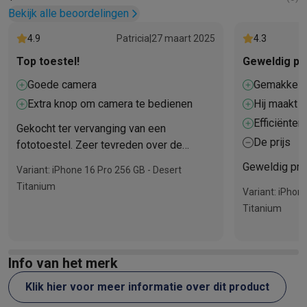
Bekijk alle beoordelingen
4.9
Patricia
|
27 maart 2025
4.3
Top toestel!
Geweldig pro
Goede camera
Gemakkelij
Extra knop om camera te bedienen
Hij maakt p
Efficiëntere
Gekocht ter vervanging van een
De prijs
fototoestel. Zeer tevreden over de
gemaakte foto’s
Geweldig pro
Variant: iPhone 16 Pro 256 GB - Desert
Titanium
Variant: iPhon
Titanium
Info van het merk
Klik hier voor meer informatie over dit product