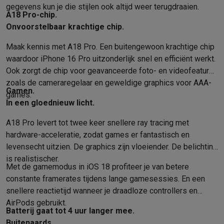
gegevens kun je die stijlen ook altijd weer terugdraaien.
A18 Pro-chip.
Onvoorstelbaar krachtige chip.
Maak kennis met A18 Pro. Een buiten­gewoon krachtige chip
waardoor iPhone 16 Pro uitzonderlijk snel en efficiënt werkt.
Ook zorgt de chip voor geavanceerde foto- en video­features
zoals de camera­regelaar en geweldige graphics voor AAA-
Gamen.
games.
In een gloednieuw licht.
A18 Pro levert tot twee keer snellere ray tracing met
hardware-acceleratie, zodat games er fantastisch en
levensecht uitzien. De graphics zijn vloeiender. De belichting
is realistischer.
Met de gamemodus in iOS 18 profiteer je van betere
constante framerates tijdens lange game­sessies. En een
snellere reactie­tijd wanneer je draad­loze controllers en
AirPods gebruikt.
Batterij gaat tot 4 uur langer mee.
Buitenaards.