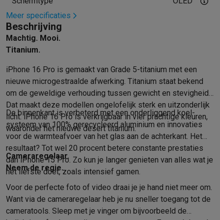
Refurbished
Schermtype
OLED
Refurbished smartphones
Refurbished tablets
Refurbished lap
Meer specificaties
Huishouden
Beschrijving
Wasmachines met ecocheques
Droogkasten met ecocheques
Machtig. Mooi.
Kleine keukentoestellen
Titanium.
Kleine keukentoestellen met ecocheques
Koffiemachines met
iPhone 16 Pro is gemaakt van Grade 5-titanium met een
Grote keukentoestellen
nieuwe micro­gestraalde afwerking. Titanium staat bekend
Vaatwassers met ecocheques
Koelkasten met ecocheques
Die
om de geweldige verhouding tussen gewicht en stevigheid.
Airco
Dat maakt deze modellen ongelofelijk sterk en uitzonderlijk
Airco's met ecocheques
De binnen­kant is verbeterd met een onderliggend koel­
licht. iPhone 16 Pro is verkrijgbaar in vier prachtige kleuren,
TV & audio
systeem van 100% gerecycleerd aluminium en innovaties
waaronder het nieuwe desert titanium.
TV met ecocheques
Bluetooth speakers met ecocheques
Kopt
voor de warmte­afvoer van het glas aan de achter­kant. Het
Multimedia & telefonie
resultaat? Tot wel 20 procent betere constante prestaties
Cameraregelaar.
Smartphones met ecocheques
Tablets met ecocheques
Laptop
dan iPhone 15 Pro. Zo kun je langer genieten van alles wat je
Neem de regie.
Transport
het liefste doet, zoals intensief gamen.
Elektrische steps met ecocheques
Voor de perfecte foto of video draai je je hand niet meer om.
Eco initiatieven
Want via de camera­regelaar heb je nu sneller toegang tot de
Impact
Energie besparen
Recycleer je oud elektro
camera­tools. Sleep met je vinger om bijvoorbeeld de
Info & acties