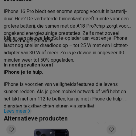
iPhone 16 Pro biedt een enorme sprong vooruit in batterij­
duur. Hoe? De verbeterde binnen­kant geeft ruimte voor een
grotere batterij, die samen met de A18 Pro?chip zorgt voor
ongekend energie­zuinige prestaties. Zelfs met zoveel
Klik er een nieuwe MagSafe-oplader aan vast en je iPhone
nieuwe mogelijkheden.
laadt nog sneller draadloos op – tot 25 W met een lichtnet­
adapter van 30 W of meer. Zo is je device in ongeveer 30
minuten weer tot 50% opgeladen.
In nood­gevallen komt
iPhone je te hulp.
iPhone is voorzien van veiligheids­features die levens
kunnen redden. Als je geen mobiel netwerk of wifi hebt en
het lukt niet om 112 te bellen, kun je met iPhone de hulp­
diensten tekst­berichten sturen via satelliet.
Lees meer
Alternatieve producten