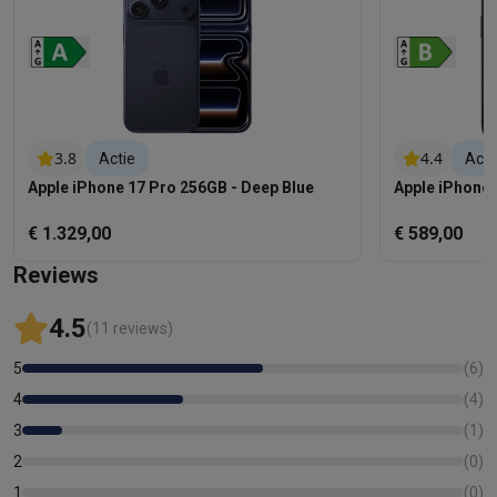
3.8
4.4
Actie
Acti
Apple iPhone 17 Pro 256GB - Deep Blue
Apple iPhone 
€ 1.329,00
€ 589,00
Reviews
4.5
(11 reviews)
5
(
6
)
4
(
4
)
3
(
1
)
2
(
0
)
1
(
0
)