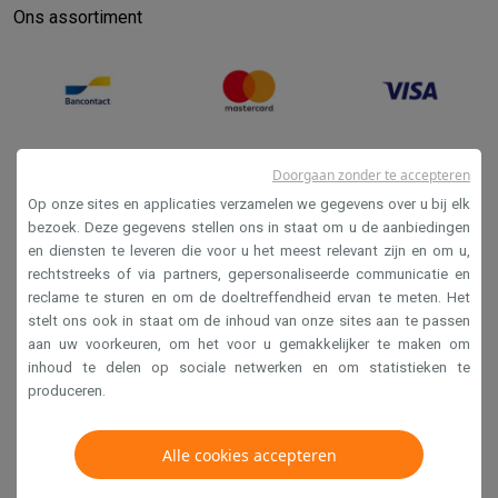
Ons assortiment
Doorgaan zonder te accepteren
Op onze sites en applicaties verzamelen we gegevens over u bij elk
bezoek. Deze gegevens stellen ons in staat om u de aanbiedingen
en diensten te leveren die voor u het meest relevant zijn en om u,
Verkoopsvoorwaarden
rechtstreeks of via partners, gepersonaliseerde communicatie en
reclame te sturen en om de doeltreffendheid ervan te meten. Het
Privacy
stelt ons ook in staat om de inhoud van onze sites aan te passen
Disclaimer
aan uw voorkeuren, om het voor u gemakkelijker te maken om
inhoud te delen op sociale netwerken en om statistieken te
Cookies
produceren.
Krëfel NV - Steenstraat 44 - Industriezone 4 "T Sas",
Alle cookies accepteren
1851 Humbeek, België