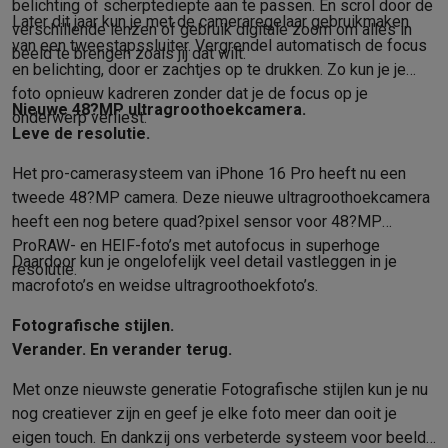
belichting of scherpte­diepte aan te passen. En scrol door de
Solden
Alle soldendeals
Solden op groot elektro
Solden op klein
Later dit jaar kun je met de camera­regelaar gebruik­maken
verschillende lenzen of gebruik digitale zoom om alles in
Acties
Deals van het moment
Promoties
Cashbacks
Solden
Black
van een tweestaps­sluiter. Vergrendel automatisch de focus
beeld te brengen zoals jij dat wilt.
en belichting, door er zachtjes op te drukken. Zo kun je je
Daarom Krëfel
Gratis levering
Laagste prijsgarantie
Persoonlijke
foto opnieuw kadreren zonder dat je de focus op je
Installatie aan huis
Groot elektro installatie
Inbouw installatie
TV 
Nieuwe 48?MP ultragroothoek­camera.
onderwerp verliest.
Betalingsmogelijkheden
Gift card
Ecocheques
Kopen op afbetal
Leve de resolutie.
Klantenservice
Herstelling van je toestel
Controleer jouw leveri
Groot elektro & inbouw
Vind jouw ideale wasmachine
Welke kook
Het pro-camera­systeem van iPhone 16 Pro heeft nu een
Klein elektro
Beauty & gezondheid
Huishouden
Keuken
Meer...
tweede 48?MP camera. Deze nieuwe ultragroothoekcamera
Beeld & Geluid
Kies jouw ideale TV
Een speaker voor elke situa
heeft een nog betere quad?pixel sensor voor 48?MP
Sport & Ontspanning
Hoe kies je een smartwatch?
Hoe kies je 
ProRAW- en HEIF-foto’s met autofocus in superhoge
Daardoor kun je ongelofelijk veel detail vastleggen in je
resolutie.
Outlet
macrofoto’s en weidse ultra­groothoek­foto’s.
Outlet
Alle outlet deals
Outlet multimedia & telefonie
Outlet groo
Fotografische stijlen.
Verander. En verander terug.
Met onze nieuwste generatie Fotografische stijlen kun je nu
nog creatiever zijn en geef je elke foto meer dan ooit je
eigen touch. En dankzij ons verbeterde systeem voor beeld­