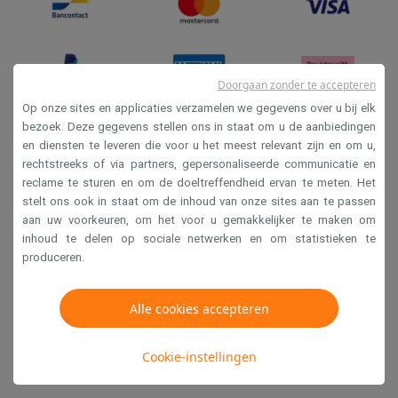
Doorgaan zonder te accepteren
Op onze sites en applicaties verzamelen we gegevens over u bij elk
bezoek. Deze gegevens stellen ons in staat om u de aanbiedingen
en diensten te leveren die voor u het meest relevant zijn en om u,
Verkoopsvoorwaarden
rechtstreeks of via partners, gepersonaliseerde communicatie en
Privacy
reclame te sturen en om de doeltreffendheid ervan te meten. Het
stelt ons ook in staat om de inhoud van onze sites aan te passen
Disclaimer
aan uw voorkeuren, om het voor u gemakkelijker te maken om
Cookies
inhoud te delen op sociale netwerken en om statistieken te
produceren.
Krëfel NV - Steenstraat 44 - Industriezone 4 "T Sas",
Alle cookies accepteren
1851 Humbeek, België
BTW BE 0400.673.544
Cookie-instellingen
Copyright 2026