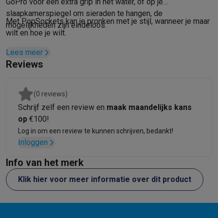
Refurbished
GoPro voor een extra grip in het water, of op je
Refurbished smartphones
Refurbished tablets
Refurbished lap
slaapkamerspiegel om sieraden te hangen, de
Met PopSockets kan je pronken met je stijl, wanneer je maar
Huishouden
mogelijkheden zijn eindeloos.
wilt en hoe je wilt.
Wasmachines met ecocheques
Droogkasten met ecocheques
Kleine keukentoestellen
Lees meer
Kleine keukentoestellen met ecocheques
Koffiemachines met
Reviews
Grote keukentoestellen
Vaatwassers met ecocheques
Koelkasten met ecocheques
Die
(0 reviews)
Airco
Schrijf zelf een review en
maak maandelijks kans
Airco's met ecocheques
op
€100!
TV & audio
Log in om een review te kunnen schrijven, bedankt!
TV met ecocheques
Bluetooth speakers met ecocheques
Kopt
Inloggen
Multimedia & telefonie
Smartphones met ecocheques
Tablets met ecocheques
Laptop
Info van het merk
Transport
Klik hier voor meer informatie over dit product
Elektrische steps met ecocheques
Eco initiatieven
Impact
Energie besparen
Recycleer je oud elektro
Info & acties