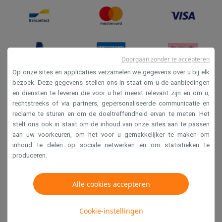
Doorgaan zonder te accepteren
Op onze sites en applicaties verzamelen we gegevens over u bij elk
bezoek. Deze gegevens stellen ons in staat om u de aanbiedingen
en diensten te leveren die voor u het meest relevant zijn en om u,
Verkoopsvoorwaarden
rechtstreeks of via partners, gepersonaliseerde communicatie en
Privacy
reclame te sturen en om de doeltreffendheid ervan te meten. Het
stelt ons ook in staat om de inhoud van onze sites aan te passen
Disclaimer
aan uw voorkeuren, om het voor u gemakkelijker te maken om
Cookies
inhoud te delen op sociale netwerken en om statistieken te
produceren.
Krëfel NV - Steenstraat 44 - Industriezone 4 "T Sas",
Alle cookies accepteren
1851 Humbeek, België
BTW BE 0400.673.544
Cookie-instellingen
Copyright 2026