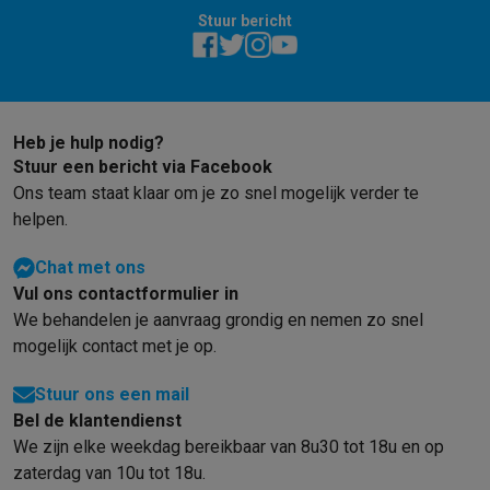
Solden
Alle soldendeals
Solden op groot elektro
Solden op klein
Stuur bericht
Acties
Deals van het moment
Promoties
Cashbacks
Solden
Black
Daarom Krëfel
Gratis levering
Laagste prijsgarantie
Persoonlijke
Installatie aan huis
Groot elektro installatie
Inbouw installatie
TV 
Betalingsmogelijkheden
Gift card
Ecocheques
Kopen op afbetal
Heb je hulp nodig?
Klantenservice
Herstelling van je toestel
Controleer jouw leveri
Stuur een bericht via Facebook
Groot elektro & inbouw
Vind jouw ideale wasmachine
Welke kook
Ons team staat klaar om je zo snel mogelijk verder te
Klein elektro
Beauty & gezondheid
Huishouden
Keuken
Meer...
helpen.
Beeld & Geluid
Kies jouw ideale TV
Een speaker voor elke situa
Chat met ons
Sport & Ontspanning
Hoe kies je een smartwatch?
Hoe kies je 
Vul ons contactformulier in
Outlet
We behandelen je aanvraag grondig en nemen zo snel
Outlet
Alle outlet deals
Outlet multimedia & telefonie
Outlet groo
mogelijk contact met je op.
Stuur ons een mail
Bel de klantendienst
We zijn elke weekdag bereikbaar van 8u30 tot 18u en op
zaterdag van 10u tot 18u.