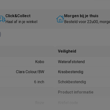
Huisdierverzorging
GPS trackers dieren
tels
Multistylers
Krulspelden
Click&Collect
Morgen bij je thuis
terflossers
Haal af in je winkel
Besteld voor 22u00, morg
groomers
Tondeuses
Scheerkoppen
Accessoires
etverzorging
Accessoires
massage
Massage guns
rostimulatie apparaten
Bloedcirculatie apparaten
Infraroodlampen
Veiligheid
sols
Luchtbevochtigers
Kobo
Waterafstotend
g TV
TCL TV
TV steunen
Beamers
Clara Colour/BW
Krasbestendig
diastreamers
DVD & Blu-Ray spelers
efoons
Oortjes
Draadloze oortjes
Sportoortjes
6 inch
Schokbestendig
ty speakers
Product informatie
s
Roze
Krëfel code
pelers
Audio accessoires