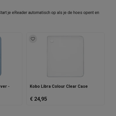
Kobo
tart je eReader automatisch op als je de hoes opent en
681495009503
KOB-N365-AC-PK-E
alaxy Fold8
alaxy Flip8 & Fold8 (Ultra) hoesjes
lers
ver -
Kobo Libra Colour Clear Case
K
K
€ 24,95
€