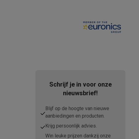
elstofzuigers met ecocheques
Sledestofzuigers met ecochequ
erkannen
Keukenaccessoires met ecocheques
en met ecocheques
Dampkappen met ecocheques
Kookplaten me
Schrijf je in voor onze
nieuwsbrief!
Blijf op de hoogte van nieuwe
elers met ecocheques
aanbiedingen en producten.
et ecocheques
Inkt en papier met ecocheques
Krijg persoonlijk advies.
Win leuke prijzen dankzij onze