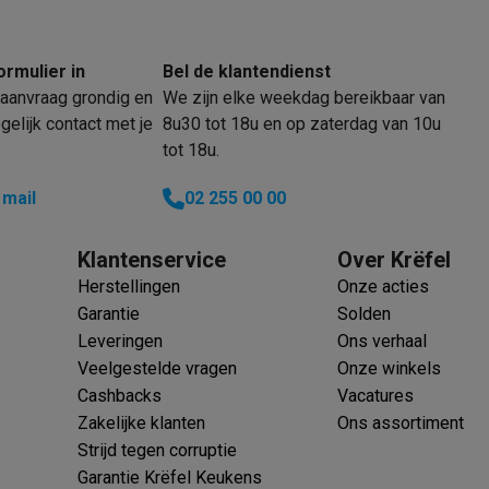
ormulier in
Bel de klantendienst
aanvraag grondig en
We zijn elke weekdag bereikbaar van
 laptops
BuyBack
elijk contact met je
8u30 tot 18u en op zaterdag van 10u
tot 18u.
ques
Stofzuigers met ecocheques
Strijkijzers met ecocheques
Ste
 mail
02 255 00 00
 met ecocheques
Bruiswatertoestellen met ecocheques
Waterfilt
Klantenservice
Over Krëfel
s
Diepvriezers met ecocheques
Ovens met ecocheques
Fornuiz
Herstellingen
Onze acties
Garantie
Solden
Leveringen
Ons verhaal
Veelgestelde vragen
Onze winkels
Koptelefoons met ecocheques
Oortjes met ecocheques
Platensp
Cashbacks
Vacatures
Zakelijke klanten
Ons assortiment
ptops met ecocheques
Monitors met ecocheques
Powerbanks m
Strijd tegen corruptie
Garantie Krëfel Keukens