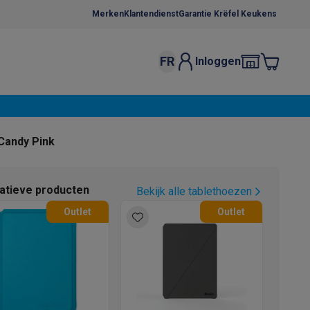
Merken
Klantendienst
Garantie Krëfel Keukens
FR
Inloggen
kels
Droogrekken
s
 microgolfovens
Inbouw wasmachines
Candy Pink
ten
natieve producten
Bekijk alle tablethoezen
Outlet
Outlet
o
Koffiezetapparaten
Koffie, capsules & pads
Accessoires