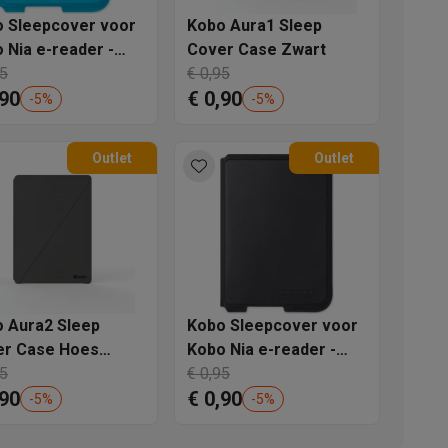
 Sleepcover voor
Kobo Aura1 Sleep
 Nia e-reader -
Cover Case Zwart
a
95
€ 0,95
,90
€ 0,90
-
5
%
-
5
%
Outlet
Outlet
akken
Accessoires
 Aura2 Sleep
Kobo Sleepcover voor
er Case Hoes
Kobo Nia e-reader -
rt
95
Zwart
€ 0,95
,90
€ 0,90
-
5
%
-
5
%
kels
Droogrekken