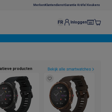
Merken
Klantendienst
Garantie Krëfel Keukens
FR
Inloggen
kels
Droogrekken
s
 microgolfovens
Inbouw wasmachines
ten
natieve producten
Bekijk alle smartwatches
o
Koffiezetapparaten
Koffie, capsules & pads
Accessoires