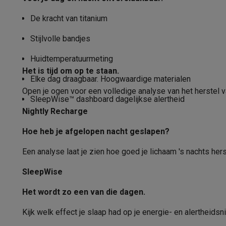
Fototoestellen
Digitale camera's
Instant camera's
Canon cam
Video
GoPro
Action cams
Drones
Camcorder
De kracht van titanium
Muziekbediening
Foto accessoires
Cameratassen
Flitsers & filters
SD-kaart
Stijlvolle bandjes
Telefonie & smartwatches
Muziek via
GSM's
Smartphones
Apple iPhone
Samsung smartphones
G
Huidtemperatuurmeting
Wekker
Refurbished
Refurbished smartphones
BuyBack
Het is tijd om op te staan.
GSM bescherming
iPhone hoesjes
Samsung hoesjes
Alle 
Elke dag draagbaar. Hoogwaardige materialen
Betalen met watch
Open je ogen voor een volledige analyse van het herstel va
Smartwatches
Smartwatches
Activity Trackers
Bandjes
Opla
SleepWise️™️️ dashboard dagelijkse alertheid
GSM opladers
Opladers en kabels
Draadloze opladers
USB
Connectiviteit
Nightly Recharge
GSM accessoires
AirTags & GPS trackers
Draadloze oortj
Verbindingen
Vaste telefoons
Vaste telefoons
Walkie talkies
Babyfoons
Hoe heb je afgelopen nacht geslapen?
Computers & tablets
GPS
Een analyse laat je zien hoe goed je lichaam 's nachts hers
Computers
Laptops
Gaming laptops
Apple MacBook
Window
Randapparatuur IT
Muizen
Toetsenborden
Webcams
PC spe
GPS-type
SleepWise
Tablets & e-readers
Tablets
Apple iPad
Samsung Galaxy Ta
Sensoren
Het wordt zo een van die dagen.
Printen
Printers
Inktpatronen & papier
Cricut
Netwerk & wifi
Routers & access points
Powerline & Wi-Fi
Hartslagmeter
Kijk welk effect je slaap had op je energie- en alertheids
Geheugen & opslag
Externe harde schijven
SSD
USB-sticks