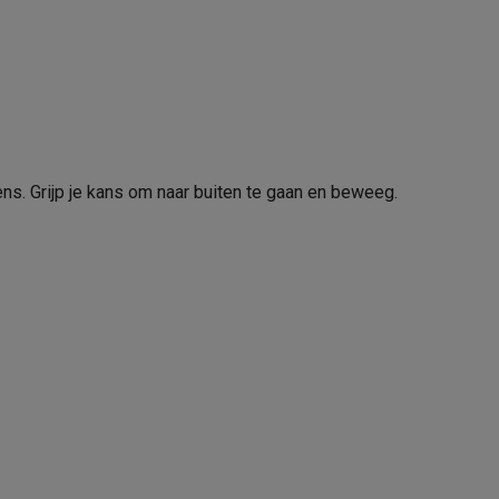
Sportwatch
Polar Ignite 3
tion accessoires
 accessoires
ns. Grijp je kans om naar buiten te gaan en beweeg.
Racing
Smartphone gaming controllers
Accessoires
s & GPS trackers
62008761
Polar
 personenweegschalen
Slimme elektrische tandenborstels
Babyf
725882064925