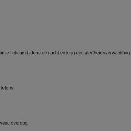
Waterbestendigheid
era's
Nikon camera's
Lenzen
Waterbestendig tot (m)
en
Statieven & tripods
Action cam accessoires
Smartphone
Ontwerp
SM’s met toetsen
Refurbished smartphones
iPhone 17
Samsung G
Kleur polsband
hoesjes
Screenprotectors
iPhone 17 Hoesjes
Galaxy S26 hoesjes
G
Sluiting polsband
n je lichaam tijdens de nacht en krijg een alertheidsverwachting v
ders
-C kabels
Lightning kabels
Powerbanks
Polsband vervangbaar
es
GSM houders auto
Micro SD-kaarten
Overige accessoires
Bluetooth
Kleur behuizing
Afmetingen behuizing (mm)
teld is.
s laptops
Copilot+ pc
Chromebooks
Monitors
Desktops
akers
PC headsets
Microfoons
Docking stations
Externe DVD spe
Geïntegreerd
Grootte behuizing
b
Tablethoezen
E-readers
Accessoires
Materiaal behuizing
 adapters
Mesh Wi-Fi
Switches
Netwerkkabels
Totaalgewicht (gr)
niveau overdag.
SD-kaarten
CD's & DVD's