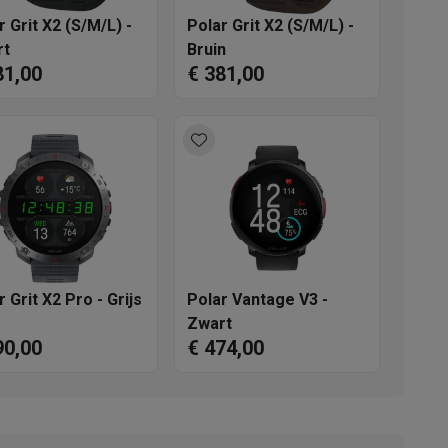
r Grit X2 (S/M/L) -
Polar Grit X2 (S/M/L) -
rt
Bruin
81,00
€ 381,00
akken
Accessoires
r Grit X2 Pro - Grijs
Polar Vantage V3 -
Zwart
90,00
€ 474,00
kels
Droogrekken