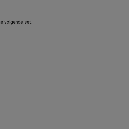
je volgende set.
teKt
ires