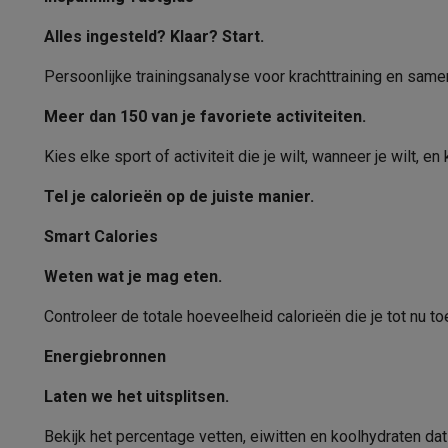
Eco initiatieven
Impact
Energie besparen
Recycleer je oud elektro
Alles ingesteld? Klaar? Start.
Info & acties
Solden
Alle soldendeals
Solden op groot elektro
Solden op 
Persoonlijke trainingsanalyse voor krachttraining en same
Acties
Deals van het moment
Promoties
Cashbacks
Solden
Meer dan 150 van je favoriete activiteiten.
Daarom Krëfel
Gratis levering
Laagste prijsgarantie
Persoon
Installatie aan huis
Groot elektro installatie
Inbouw installat
Kies elke sport of activiteit die je wilt, wanneer je wilt, e
Betalingsmogelijkheden
Gift card
Ecocheques
Kopen op afb
Tel je calorieën op de juiste manier.
Klantenservice
Herstelling van je toestel
Controleer jouw l
Groot elektro & inbouw
Vind jouw ideale wasmachine
Welke
Smart Calories
Klein elektro
Beauty & gezondheid
Huishouden
Keuken
Meer.
Beeld & Geluid
Kies jouw ideale TV
Een speaker voor elke s
Weten wat je mag eten.
Sport & Ontspanning
Hoe kies je een smartwatch?
Hoe kies
Controleer de totale hoeveelheid calorieën die je tot nu to
Outlet
Outlet
Alle outlet deals
Outlet multimedia & telefonie
Outlet
Energiebronnen
Laten we het uitsplitsen.
Bekijk het percentage vetten, eiwitten en koolhydraten dat 