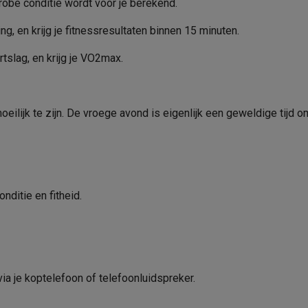
erobe conditie wordt voor je berekend.
Verkoperscode
g, en krijg je fitnessresultaten binnen 15 minuten.
 laptops
BuyBack
tslag, en krijg je VO2max.
ques
Stofzuigers met ecocheques
Strijkijzers met ecocheques
Ste
ilijk te zijn. De vroege avond is eigenlijk een geweldige tijd om 
 met ecocheques
Bruiswatertoestellen met ecocheques
Waterfilt
s
Diepvriezers met ecocheques
Ovens met ecocheques
Fornuiz
nditie en fitheid.
Koptelefoons met ecocheques
Oortjes met ecocheques
Platensp
ptops met ecocheques
Monitors met ecocheques
Powerbanks m
via je koptelefoon of telefoonluidspreker.