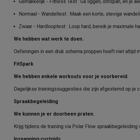
Gemakkelijk - Fitness Test : Ga liggen, ontspan, en je a
Ecocheques
Info ecocheques
Alle eco producten
Alle eco promoties
Normaal - Wandeltest : Maak een korte, stevige wandelin
Refurbished
Refurbished smartphones
Refurbished tablets
Refurbished
Zwaar - Hardlooptest : Loop hard, bereik je maximale har
Huishouden
We hebben wat werk te doen.
Wasmachines met ecocheques
Droogkasten met ecoche
Kleine keukentoestellen
Oefeningen in een druk schema proppen hoeft niet altijd moe
Kleine keukentoestellen met ecocheques
Koffiemachines
Grote keukentoestellen
FitSpark
Vaatwassers met ecocheques
Koelkasten met ecocheque
We hebben enkele workouts voor je voorbereid.
Airco
Airco's met ecocheques
Dagelijkse trainingssuggesties die zijn afgestemd op je co
TV & audio
Spraakbegeleiding
TV met ecocheques
Bluetooth speakers met ecocheques
Multimedia & telefonie
We kunnen je er doorheen praten.
Smartphones met ecocheques
Tablets met ecocheques
La
Transport
Krijg tijdens de training via Polar Flow spraakbegeleiding 
Elektrische steps met ecocheques
Inspanning-rustgids