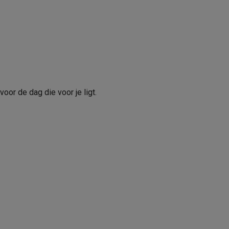
WR30
30 m
alaxy Fold8
Zwart
alaxy Flip8 & Fold8 (Ultra) hoesjes
Gesp
oor de dag die voor je ligt.
Zilver
43 x 43 x 9,5 mm
lers
40 - 44 mm
Titanium
36 gr