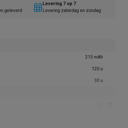
Levering 7 op 7
en geleverd
Levering zaterdag en zondag
215 mAh
Thermometers
Accessoires
120 u
30 u
den
Regen, Douche, Zwembad