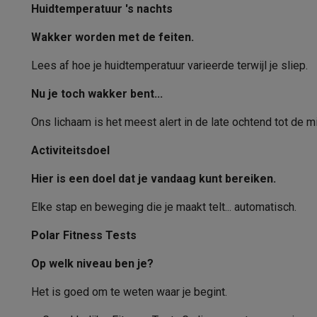
Software
Windows & Microsoft Office
Anti-Virus
Overige s
Type hartslagmeter
Huidtemperatuur 's nachts
Toebehoren IT
Opladers & kabels
Tassen & sleeves
Steune
Kompas
Wakker worden met de feiten.
Gaming
PlayStation
PlayStation 5
PS5 games
PS4 games
Playstati
Versnellingsmeter
Lees af hoe je huidtemperatuur varieerde terwijl je sliep.
Nintendo
Nintendo Switch 2
Nintendo Switch games
Ninten
Nu je toch wakker bent...
Barometer
Xbox
Xbox games
Xbox controllers
Xbox headsets
Xbox ac
PC gaming
Gaming laptops
Gaming PC
Gaming monitors
Gam
Ons lichaam is het meest alert in de late ochtend tot de 
Scherm
Gaming setup
Gaming headsets
Gaming microfoons
Gaming
Smart home & devices
Activiteitsdoel
Type
Smartwatches
Smartwatches
Activity Trackers
Bandjes
Opla
Hier is een doel dat je vandaag kunt bereiken.
Mobiliteit
Elektrische steps
Dashcams
GPS
Coyote
Elektris
Resolutie (px)
Veiligheid & bescherming
Bewakingscamera's
Alarmsyste
Elke stap en beweging die je maakt telt... automatisch.
Materiaal
Contactloos betalen
Betaalterminals
Accessoires SumUp
Polar Fitness Tests
Omgeving & comfort
Verlichting
Plug & play zonnepanelen
Always On-functionaliteit
Entertainment
Smart TV
Smart speakers
Google TV Streame
Op welk niveau ben je?
Touchscreen
Keuken
Slimme koelkasten
Slimme vaatwassers
Slimme e
Huishouden & gezondheid
Slimme wasmachines
Slimme d
Het is goed om te weten waar je begint.
Eco producten