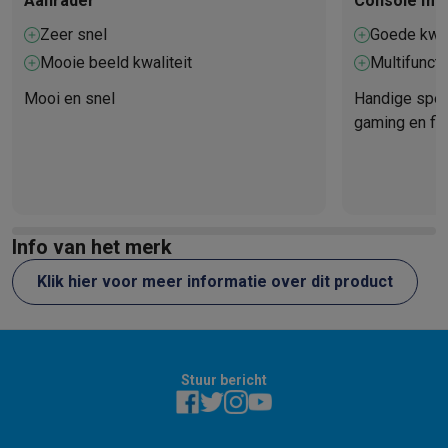
Aanrader
Console met
Zeer snel
Goede kwal
Mooie beeld kwaliteit
Multifunct
Mooi en snel
Handige spel
gaming en fi
digitale funct
Info van het merk
Klik hier voor meer informatie over dit product
Stuur bericht