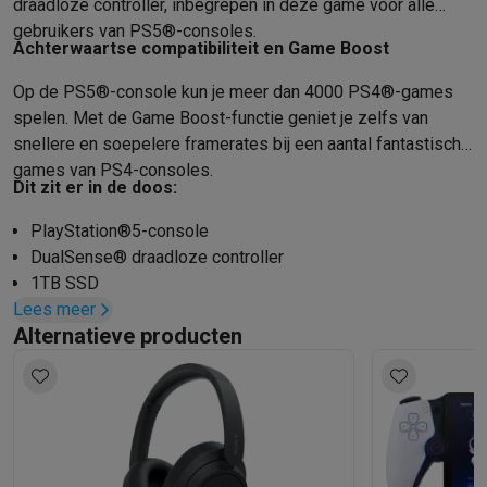
draadloze controller, inbegrepen in deze game voor alle
gebruikers van PS5®-consoles.
Achterwaartse compatibiliteit en Game Boost
Op de PS5®-console kun je meer dan 4000 PS4®-games
spelen. Met de Game Boost-functie geniet je zelfs van
snellere en soepelere framerates bij een aantal fantastische
games van PS4-consoles.
Dit zit er in de doos:
PlayStation®5-console
DualSense® draadloze controller
1TB SSD
Lees meer
2 voeten horizontale standaard
Alternatieve producten
HDMI™-kabel
Netsnoer
USB-kabel
Documentatie
ASTRO’s PLAYROOM® (vooraf geïnstalleerde game)