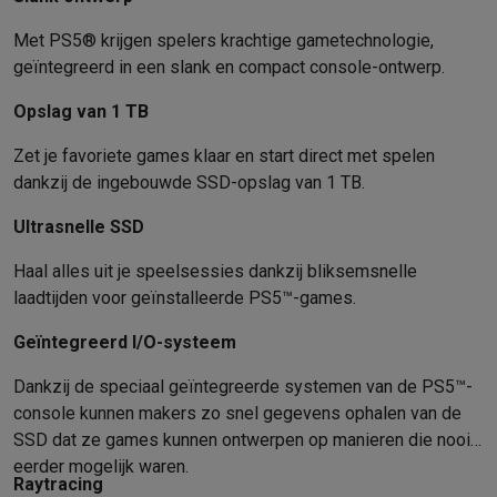
Refurbished
Refurbished smartphones
Refurbished tablets
Refurbished lap
Met PS5® krijgen spelers krachtige gametechnologie,
Huishouden
geïntegreerd in een slank en compact console-ontwerp.
Wasmachines met ecocheques
Droogkasten met ecocheques
Kleine keukentoestellen
Opslag van 1 TB
Kleine keukentoestellen met ecocheques
Koffiemachines met
Zet je favoriete games klaar en start direct met spelen
Grote keukentoestellen
dankzij de ingebouwde SSD-opslag van 1 TB.
Vaatwassers met ecocheques
Koelkasten met ecocheques
Die
Airco
Ultrasnelle SSD
Airco's met ecocheques
Haal alles uit je speelsessies dankzij bliksemsnelle
TV & audio
laadtijden voor geïnstalleerde PS5™-games.
TV met ecocheques
Bluetooth speakers met ecocheques
Kopt
Multimedia & telefonie
Geïntegreerd I/O-systeem
Smartphones met ecocheques
Tablets met ecocheques
Laptop
Transport
Dankzij de speciaal geïntegreerde systemen van de PS5™-
Elektrische steps met ecocheques
console kunnen makers zo snel gegevens ophalen van de
Eco initiatieven
SSD dat ze games kunnen ontwerpen op manieren die nooit
Impact
Energie besparen
Recycleer je oud elektro
eerder mogelijk waren.
Raytracing
Info & acties