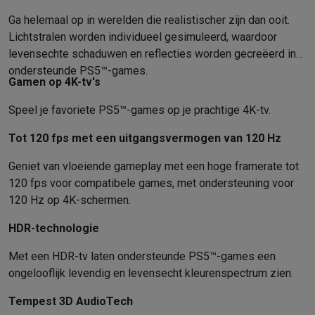
Solden
Alle soldendeals
Solden op groot elektro
Solden op klein
Ga helemaal op in werelden die realistischer zijn dan ooit.
Acties
Deals van het moment
Promoties
Cashbacks
Solden
Black
Lichtstralen worden individueel gesimuleerd, waardoor
Daarom Krëfel
Gratis levering
Laagste prijsgarantie
Persoonlijke
levensechte schaduwen en reflecties worden gecreëerd in
Installatie aan huis
Groot elektro installatie
Inbouw installatie
TV 
ondersteunde PS5™-games.
Gamen op 4K-tv's
Betalingsmogelijkheden
Gift card
Ecocheques
Kopen op afbetal
Klantenservice
Herstelling van je toestel
Controleer jouw leveri
Speel je favoriete PS5™-games op je prachtige 4K-tv.
Groot elektro & inbouw
Vind jouw ideale wasmachine
Welke kook
Klein elektro
Beauty & gezondheid
Huishouden
Keuken
Meer...
Tot 120 fps met een uitgangsvermogen van 120 Hz
Beeld & Geluid
Kies jouw ideale TV
Een speaker voor elke situa
Geniet van vloeiende gameplay met een hoge framerate tot
Sport & Ontspanning
Hoe kies je een smartwatch?
Hoe kies je 
120 fps voor compatibele games, met ondersteuning voor
Outlet
120 Hz op 4K-schermen.
Outlet
Alle outlet deals
Outlet multimedia & telefonie
Outlet groo
HDR-technologie
Met een HDR-tv laten ondersteunde PS5™-games een
ongelooflijk levendig en levensecht kleurenspectrum zien.
Tempest 3D AudioTech