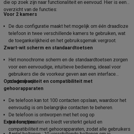
Refurbished
die op zoek zijn naar functionaliteit en eenvoud. Hier is een
Refurbished smartphones
Refurbished tablets
Refurbished lap
overzicht van de functies:
Voor 2 kamers
Huishouden
Wasmachines met ecocheques
Droogkasten met ecocheques
De duo configuratie maakt het mogelijk om één draadloze
Kleine keukentoestellen
telefoon in twee verschillende kamers te gebruiken, wat
Kleine keukentoestellen met ecocheques
Koffiemachines met
de toegankelijkheid en het gebruiksgemak vergroot.
Grote keukentoestellen
Zwart-wit scherm en standaardtoetsen
Vaatwassers met ecocheques
Koelkasten met ecocheques
Die
Airco
Het monochrome scherm en de standaardtoetsen zorgen
Airco's met ecocheques
voor een eenvoudige, intuïtieve bediening, ideaal voor
TV & audio
gebruikers die de voorkeur geven aan een interface
Opslagcapaciteit en compatibiliteit met
zonder franje.
TV met ecocheques
Bluetooth speakers met ecocheques
Kopt
Multimedia & telefonie
gehoorapparaten
Smartphones met ecocheques
Tablets met ecocheques
Laptop
De telefoon kan tot 100 contacten opslaan, waardoor het
Transport
eenvoudig is om belangrijke contacten te beheren.
Elektrische steps met ecocheques
De telefoon is ontworpen met het oog op
Eco initiatieven
Extra functies
gehoorapparaten en biedt versterkt geluid en
Impact
Energie besparen
Recycleer je oud elektro
compatibiliteit met gehoorapparaten, zodat alle gebruikers
Info & acties
Aantal beltonen : 10 verschillende beltonen om je