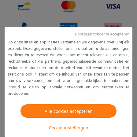
Info ecocheques
Alle eco producten
Alle eco promoties
Refurbished
Refurbished smartphones
Refurbished tablets
Refurbished lap
Huishouden
Wasmachines met ecocheques
Droogkasten met ecocheques
Doorgaan zonder te accepteren
Kleine keukentoestellen
Op onze sites en applicaties verzamelen we gegevens over u bij elk
Kleine keukentoestellen met ecocheques
Koffiemachines met
bezoek. Deze gegevens stellen ons in staat om u de aanbiedingen
Grote keukentoestellen
en diensten te leveren die voor u het meest relevant zijn en om u,
Verkoopsvoorwaarden
Vaatwassers met ecocheques
Koelkasten met ecocheques
Die
rechtstreeks of via partners, gepersonaliseerde communicatie en
Privacy
Airco
reclame te sturen en om de doeltreffendheid ervan te meten. Het
stelt ons ook in staat om de inhoud van onze sites aan te passen
Disclaimer
Airco's met ecocheques
aan uw voorkeuren, om het voor u gemakkelijker te maken om
TV & audio
Cookies
inhoud te delen op sociale netwerken en om statistieken te
TV met ecocheques
Bluetooth speakers met ecocheques
Kopt
produceren.
Multimedia & telefonie
Krëfel NV - Steenstraat 44 - Industriezone 4 "T Sas",
Smartphones met ecocheques
Tablets met ecocheques
Laptop
1851 Humbeek, België
Alle cookies accepteren
Transport
BTW BE 0400.673.544
Elektrische steps met ecocheques
Cookie-instellingen
Eco initiatieven
Copyright 2026
Impact
Energie besparen
Recycleer je oud elektro