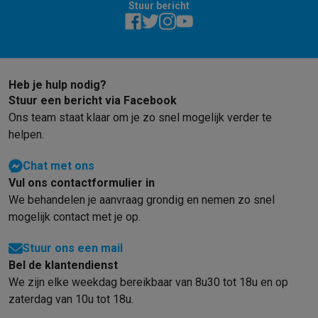
Stuur bericht
Barbecues
Elektrische barbecues
Houtskoolbarbecues
Gasbarb
Koude dranken
Juicers
Bruiswatermachines
Waterfilterkannen
Wa
Kookgerei
Pannen
Kookpotten
Keukenweegschalen
Vacuümtoest
Desserts
Wafelijzers
Ijsmachines
Pannenkoekenmakers
Divers
Heb je hulp nodig?
Smart garden
Binnentuin
Kruiden
Compost machines
Accessoire
Stuur een bericht via Facebook
Huishouden & airco
Ons team staat klaar om je zo snel mogelijk verder te
Stofzuigen
Stofzuigers
Robotstofzuigers
Steelstofzuigers
Sled
helpen.
Robots
Robotstofzuigers
Dweilrobots
Robotmaaiers
Zwembadr
Schoonmaken
Vloerreinigers
Stoomreinigers
Tapijtreinigers
Hoge
Chat met ons
Strijken
Stoomgenerators
Strijkijzers
Kledingstomers
Actieve str
Vul ons contactformulier in
Naaien
Naaimachines
Accessoires
We behandelen je aanvraag grondig en nemen zo snel
Verkoelen
Mobiele airco’s
Aircoolers
Ventilators
Accessoires
mogelijk contact met je op.
Luchtbehandeling
Luchtreinigers
Luchtbevochtigers
Luchtontvoc
Verwarmen
Elektrische verwarming
Elektrische dekens
Stuur ons een mail
Wassen & drogen
Wasmachines
Droogkasten
Wasmachine en d
Bel de klantendienst
Huisdieren
Automatische voerbak
Automatische kattenbak
Huis
We zijn elke weekdag bereikbaar van 8u30 tot 18u en op
Beauty & gezondheid
zaterdag van 10u tot 18u.
Haarverzorging
Haardrogers
Stijltangen
Krultangen
Föhnborstels