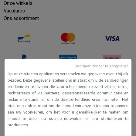
Refurbished
Onze winkels
Refurbished smartphones
Refurbished tablets
Refurbished lap
Vacatures
Huishouden
Ons assortiment
Wasmachines met ecocheques
Droogkasten met ecocheques
Kleine keukentoestellen
Kleine keukentoestellen met ecocheques
Koffiemachines met
Grote keukentoestellen
Vaatwassers met ecocheques
Koelkasten met ecocheques
Die
Airco
Doorgaan zonder te accepteren
Airco's met ecocheques
Op onze sites en applicaties verzamelen we gegevens over u bij elk
TV & audio
bezoek. Deze gegevens stellen ons in staat om u de aanbiedingen
TV met ecocheques
Bluetooth speakers met ecocheques
Kopt
en diensten te leveren die voor u het meest relevant zijn en om u,
Verkoopsvoorwaarden
Multimedia & telefonie
rechtstreeks of via partners, gepersonaliseerde communicatie en
Smartphones met ecocheques
Tablets met ecocheques
Laptop
Privacy
reclame te sturen en om de doeltreffendheid ervan te meten. Het
Transport
stelt ons ook in staat om de inhoud van onze sites aan te passen
Disclaimer
Elektrische steps met ecocheques
aan uw voorkeuren, om het voor u gemakkelijker te maken om
Cookies
inhoud te delen op sociale netwerken en om statistieken te
Eco initiatieven
produceren.
Impact
Energie besparen
Recycleer je oud elektro
Info & acties
Krëfel NV - Steenstraat 44 - Industriezone 4 "T Sas",