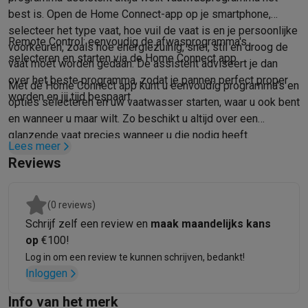
Solden
Alle soldendeals
Solden op groot elektro
Solden op klein
best is. Open de Home Connect-app op je smartphone,
selecteer het type vaat, hoe vuil de vaat is en je persoonlijke
Acties
Deals van het moment
Promoties
Cashbacks
Solden
Black
Remote Control: eenvoudig de afwasprogramma's
voorkeuren, zoals hoe energiezuinig, snel, stil en droog de
Daarom Krëfel
Gratis levering
Laagste prijsgarantie
Persoonlijke
selecteren en starten via de Home Connect app.
vaat moet worden gedaan. De assistent adviseert je dan
Installatie aan huis
Groot elektro installatie
Inbouw installatie
TV 
over het beste programma, zodat je pannen perfect proper
Betalingsmogelijkheden
Gift card
Ecocheques
Kopen op afbetal
Met de Home Connect app kunt u eenvoudig programma's en
worden en jij tijd bespaart.
Klantenservice
Herstelling van je toestel
Controleer jouw leveri
opties selecteren en uw vaatwasser starten, waar u ook bent
Groot elektro & inbouw
Vind jouw ideale wasmachine
Welke kook
en wanneer u maar wilt. Zo beschikt u altijd over een
Klein elektro
Beauty & gezondheid
Huishouden
Keuken
Meer...
glanzende vaat precies wanneer u die nodig heeft.
Lees meer
Beeld & Geluid
Kies jouw ideale TV
Een speaker voor elke situa
Reviews
Sport & Ontspanning
Hoe kies je een smartwatch?
Hoe kies je 
Outlet
Outlet
Alle outlet deals
Outlet multimedia & telefonie
Outlet groo
(0 reviews)
Schrijf zelf een review en
maak maandelijks kans
op
€100!
Log in om een review te kunnen schrijven, bedankt!
Inloggen
Info van het merk