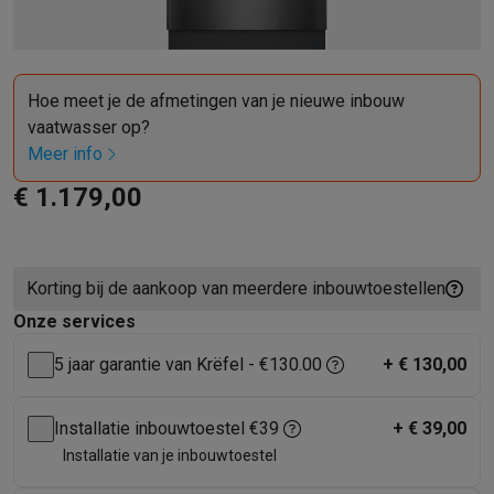
Barbecues
Elektrische barbecues
Houtskoolbarbecues
Gasbarb
Koude dranken
Juicers
Bruiswatermachines
Waterfilterkannen
Wa
Kookgerei
Pannen
Kookpotten
Keukenweegschalen
Vacuümtoest
Hoe meet je de afmetingen van je nieuwe inbouw
Desserts
Wafelijzers
Ijsmachines
Pannenkoekenmakers
Divers
vaatwasser op?
Smart garden
Binnentuin
Kruiden
Compost machines
Accessoire
Meer info
Huishouden & airco
Stofzuigen
Stofzuigers
Robotstofzuigers
Steelstofzuigers
Sled
€ 1.179,00
Robots
Robotstofzuigers
Dweilrobots
Robotmaaiers
Zwembadr
Schoonmaken
Vloerreinigers
Stoomreinigers
Tapijtreinigers
Hoge
Strijken
Stoomgenerators
Strijkijzers
Kledingstomers
Actieve str
Korting bij de aankoop van meerdere inbouwtoestellen
Naaien
Naaimachines
Accessoires
Onze services
Verkoelen
Mobiele airco’s
Aircoolers
Ventilators
Accessoires
Luchtbehandeling
Luchtreinigers
Luchtbevochtigers
Luchtontvoc
5 jaar garantie van Krëfel - €130.00
+
€ 130,00
Verwarmen
Elektrische verwarming
Elektrische dekens
Wassen & drogen
Wasmachines
Droogkasten
Wasmachine en d
Installatie inbouwtoestel €39
+
€ 39,00
Huisdieren
Automatische voerbak
Automatische kattenbak
Huis
Installatie van je inbouwtoestel
Beauty & gezondheid
Haarverzorging
Haardrogers
Stijltangen
Krultangen
Föhnborstels