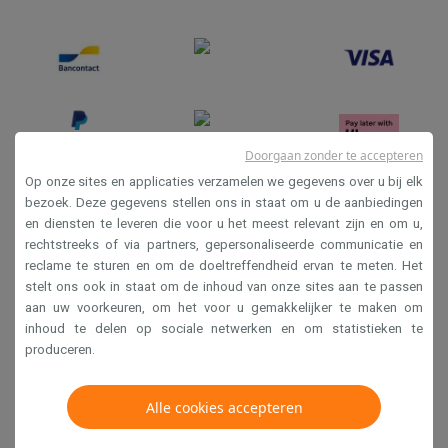
Doorgaan zonder te accepteren
Op onze sites en applicaties verzamelen we gegevens over u bij elk
bezoek. Deze gegevens stellen ons in staat om u de aanbiedingen
en diensten te leveren die voor u het meest relevant zijn en om u,
Verkoopsvoorwaarden
rechtstreeks of via partners, gepersonaliseerde communicatie en
Privacy
reclame te sturen en om de doeltreffendheid ervan te meten. Het
stelt ons ook in staat om de inhoud van onze sites aan te passen
Disclaimer
aan uw voorkeuren, om het voor u gemakkelijker te maken om
Cookies
inhoud te delen op sociale netwerken en om statistieken te
produceren.
Krëfel NV - Steenstraat 44 - Industriezone 4 "T Sas",
1851 Humbeek, België
Alle cookies accepteren
BTW BE 0400.673.544