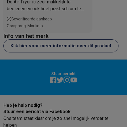
boodschappenlijstje, plan je maaltijden en nog veel meer.
De Air-Fryer is zeer makkelijk te
INHOUD: Easy Fry Mega air fryer
bedienen en ook heel praktisch om te
reinigen. Goede aankoop
Geverifieerde aankoop
Oorsprong: Moulinex
Info van het merk
Klik hier voor meer informatie over dit product
Stuur bericht
Heb je hulp nodig?
Stuur een bericht via Facebook
Ons team staat klaar om je zo snel mogelijk verder te
helpen.