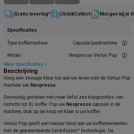
Mondhygiëne
Elektrische tandenborstels
Opzetborstels
Waterf
Gratis levering*
Click&Collect
Morgen bij je t
Scheren
Elektrische scheerapparaten
Baardtrimmers
Multigroo
Lichaamsontharing
IPL ontharing
Epilators
Ladyshaves
Beauty
Gelaatsverzorging
LED Maskers
Spiegels
Hand & voetve
Specificaties
Massage
Voetmassage
Massagestoelen
Nek & schoudermass
Type koffiemachine
Capsule/padmachine
Gezondheid
Personenweegschalen
Bloeddrukmeters
Elektrosti
Voor de baby
Babyfoons
Borstkolven
Flessenwarmers
Aerosols
Model
Nespresso Vertuo Pop
TV, audio & foto
Meer specificaties
TV & beamers
TV
TV's met soundbar
2026 TV
LG TV
Samsung TV
Beschrijving
Randapparatuur TV
Soundbars
Home cinema
Versterkers
Medias
Voeg een streepje kleur toe aan uw leven met de Vertuo Pop
Hoofdtelefoons & oortjes
Koptelefoons
Draadloze koptelefoo
machine van
Nespresso
.
Speakers
Speakers
Bluetooth speakers
Smart speakers
Party s
Muziek in huis
Radio's & wekkers
Platenspelers
Hifi-ketens
Eenvoudig genieten met maar liefst zes kopgroottes: van
Navigatie
Dashcams
GPS
Coyote
GPS accessoires
ristretto tot XL koffie. Pop uw
Nespresso
capsule in de
machine, druk op de knop en klaar is uw koffie!
TV & audio accessoires
Steunen
Kabels
Draagbare mediaspele
Fototoestellen
Digitale camera's
Instant camera's
Canon camera'
Vertuo Pop geeft een nieuwe twist aan uw koffiemomenten
Video
GoPro
Action cams
Drones
Camcorder
met de gepatenteerde Centrifusion™ technologie. De