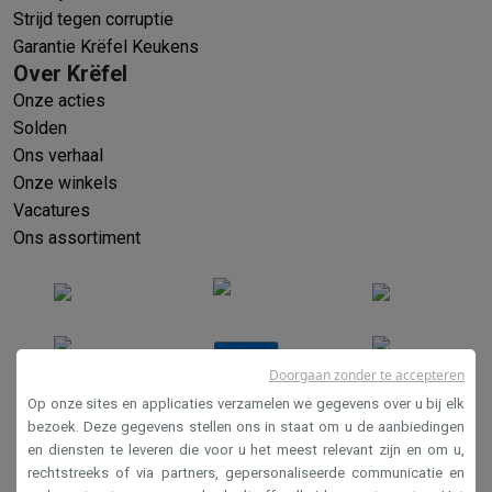
Strijd tegen corruptie
Garantie Krëfel Keukens
Over Krëfel
Onze acties
Solden
Ons verhaal
Onze winkels
Vacatures
Ons assortiment
Doorgaan zonder te accepteren
Op onze sites en applicaties verzamelen we gegevens over u bij elk
bezoek. Deze gegevens stellen ons in staat om u de aanbiedingen
en diensten te leveren die voor u het meest relevant zijn en om u,
Verkoopsvoorwaarden
rechtstreeks of via partners, gepersonaliseerde communicatie en
Privacy