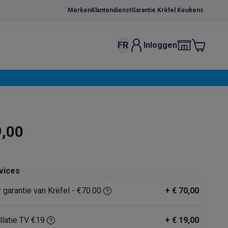
Merken
Klantendienst
Garantie Krëfel Keukens
FR
Inloggen
kels
Droogrekken
s
 microgolfovens
Inbouw wasmachines
ten
9,00
vices
r garantie van Krëfel - €70.00
+
€ 70,00
o
Koffiezetapparaten
Koffie, capsules & pads
Accessoires
llatie TV €19
+
€ 19,00