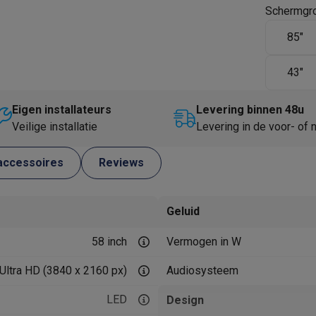
Huisdierverzorging
GPS trackers dieren
Schermgro
85"
tels
Multistylers
Krulspelden
terflossers
43"
groomers
Tondeuses
Scheerkoppen
Accessoires
etverzorging
Accessoires
Eigen installateurs
Levering binnen 48u
massage
Massage guns
Veilige installatie
Levering in de voor- of
rostimulatie apparaten
Bloedcirculatie apparaten
Infraroodlampen
sols
Luchtbevochtigers
accessoires
Reviews
g TV
TCL TV
TV steunen
Beamers
Geluid
diastreamers
DVD & Blu-Ray spelers
efoons
Oortjes
Draadloze oortjes
Sportoortjes
58 inch
Vermogen in W
ty speakers
s
Ultra HD (3840 x 2160 px)
Audiosysteem
LED
Design
pelers
Audio accessoires