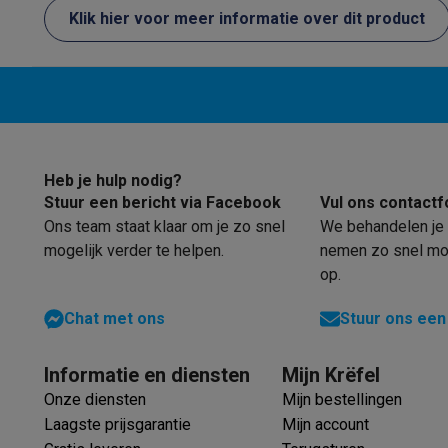
Eco initiatieven
Klik hier voor meer informatie over dit product
Impact
Energie besparen
Recycleer je oud elektro
Info & acties
Solden
Alle soldendeals
Solden op groot elektro
Solden op 
Acties
Deals van het moment
Promoties
Cashbacks
Solden
Daarom Krëfel
Gratis levering
Laagste prijsgarantie
Persoon
Installatie aan huis
Groot elektro installatie
Inbouw installat
Betalingsmogelijkheden
Gift card
Ecocheques
Kopen op afb
Heb je hulp nodig?
Klantenservice
Herstelling van je toestel
Controleer jouw l
Stuur een bericht via Facebook
Vul ons contactf
Groot elektro & inbouw
Vind jouw ideale wasmachine
Welke
Ons team staat klaar om je zo snel
We behandelen je 
mogelijk verder te helpen.
nemen zo snel mog
Klein elektro
Beauty & gezondheid
Huishouden
Keuken
Meer.
op.
Beeld & Geluid
Kies jouw ideale TV
Een speaker voor elke s
Sport & Ontspanning
Hoe kies je een smartwatch?
Hoe kies
Chat met ons
Stuur ons een
Outlet
Outlet
Alle outlet deals
Outlet multimedia & telefonie
Outlet
Informatie en diensten
Mijn Krëfel
Onze diensten
Mijn bestellingen
Laagste prijsgarantie
Mijn account