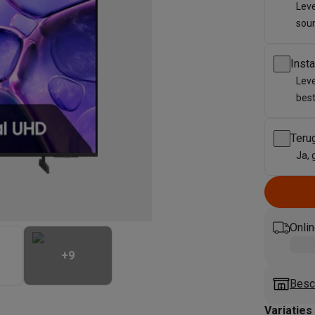
enders
Soepmakers
Hakmolens
Accessoires
Leve
kokers
Kookrobots
Pastamachines
Opzetkookplaten
Accessoires
sou
i
Pizzamakers
Accessoires
barbecues
Accessoires
Inst
nen
Waterfilterpatronen
Ijsblokjesmachines
Leve
toestellen
Keukengerei & gadgets
best
verse desserten
oires
Teru
Ja, 
Sledestofzuigers
Handstofzuigers
Bouwstofzuigers
Stofzuigerz
adrobots
Robot ramenwassers
Hogedrukreinigers
Ruitenwassers
Dweilsystemen
Accessoires
e strijkplanken
Strijkplanken
Accessoires
Onlin
es
+
9
ntvochtigers
Weerstations
Besc
en droogkast sets
Was-droogcombinaties
Tussenkaders en sok
Variaties