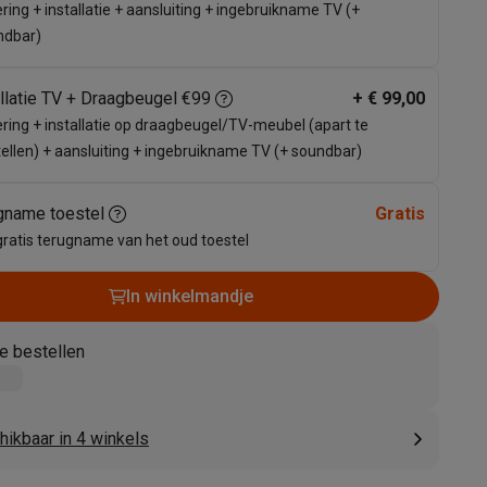
ring + installatie + aansluiting + ingebruikname TV (+
ndbar)
allatie TV + Draagbeugel €99
+
€ 99,00
ring + installatie op draagbeugel/TV-meubel (apart te
ellen) + aansluiting + ingebruikname TV (+ soundbar)
gname toestel
Gratis
gratis terugname van het oud toestel
akken
Accessoires
In winkelmandje
e bestellen
hikbaar in 4 winkels
kels
Droogrekken