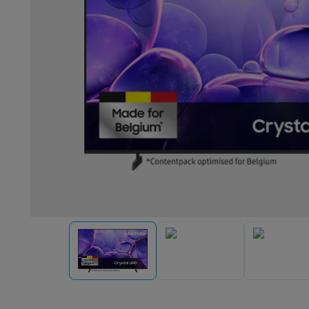
Robots & mixers
Keukenmachines
Keukenrobots
Mixers
Bl
Koken & stomen
Multicookers
Rijst- en stoomkokers
Water
Fun cooking
Gourmet toestellen
Fondue
Raclette
TeppanYak
Barbecues
Elektrische barbecues
Houtskoolbarbecues
Gas
Koude dranken
Juicers
Bruiswatermachines
Waterfilterkan
Kookgerei
Pannen
Kookpotten
Keukenweegschalen
Vacuüm
Desserts
Wafelijzers
Ijsmachines
Pannenkoekenmakers
Di
Smart garden
Binnentuin
Kruiden
Compost machines
Access
Huishouden & airco
Stofzuigen
Stofzuigers
Robotstofzuigers
Steelstofzuigers
Robots
Robotstofzuigers
Dweilrobots
Robotmaaiers
Zwemb
Schoonmaken
Vloerreinigers
Stoomreinigers
Tapijtreinigers
Strijken
Stoomgenerators
Strijkijzers
Kledingstomers
Actiev
Naaien
Naaimachines
Accessoires
Verkoelen
Mobiele airco’s
Aircoolers
Ventilators
Accessoir
Luchtbehandeling
Luchtreinigers
Luchtbevochtigers
Luchto
Verwarmen
Elektrische verwarming
Elektrische dekens
Wassen & drogen
Wasmachines
Droogkasten
Wasmachine 