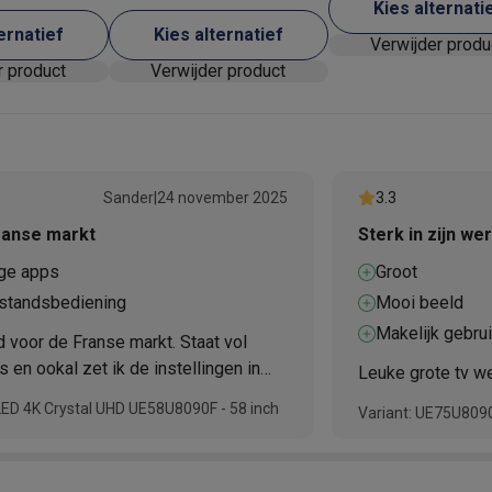
Kies alternati
ernatief
Kies alternatief
Verwijder produ
r product
Verwijder product
 laptops
BuyBack
ques
Stofzuigers met ecocheques
Strijkijzers met ecocheques
Ste
 met ecocheques
Bruiswatertoestellen met ecocheques
Waterfilt
Sander
|
24 november 2025
3.3
ranse markt
Sterk in zijn we
s
Diepvriezers met ecocheques
Ovens met ecocheques
Fornuiz
ige apps
Groot
fstandsbediening
Mooi beeld
Makelijk gebru
d voor de Franse markt. Staat vol
Koptelefoons met ecocheques
Oortjes met ecocheques
Platensp
 en ookal zet ik de instellingen in
Leuke grote tv we
nds, komen hier en daar toch franse
LED 4K Crystal UHD UE58U8090F - 58 inch
ptops met ecocheques
Monitors met ecocheques
Powerbanks m
Variant: UE75U80
. De afstandbedienings ziet er uit
eel snel kapot zal gaan (heel licht en
knoppen)