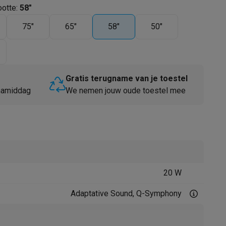
otte
:
58"
75"
65"
58"
50"
Gratis terugname van je toestel
 namiddag
We nemen jouw oude toestel mee
Thermometers
Accessoires
20 W
Adaptative Sound, Q-Symphony