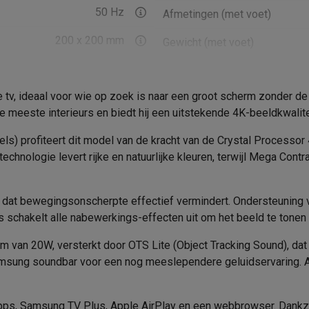
era's
Nikon camera's
Lenzen
50 Hz
Afmetingen (met voet)
en
Statieven & tripods
Action cam accessoires
200 x 200 mm
Gewicht (met voet)
HDR10+, HLG
Afmetingen (zonder voet)
SM’s met toetsen
Refurbished smartphones
iPhone 17
Samsung G
v, ideaal voor wie op zoek is naar een groot scherm zonder de
Gewicht (zonder voet)
hoesjes
Screenprotectors
iPhone 17 Hoesjes
Galaxy S26 hoesjes
G
 meeste interieurs en biedt hij een uitstekende 4K-beeldkwalite
ders
Sleep timer
Kleur voet
s) profiteert dit model van de kracht van de Crystal Processor 
-C kabels
Lightning kabels
Powerbanks
Aangeraden voor
echnologie levert rijke en natuurlijke kleuren, terwijl Mega Co
es
GSM houders auto
Micro SD-kaarten
Overige accessoires
Introductiejaar
or, dat bewegingsonscherpte effectief vermindert. Ondersteuni
s laptops
Copilot+ pc
Chromebooks
Monitors
Desktops
Tizen
Energie
s schakelt alle nabewerkings-effecten uit om het beeld te tonen
akers
PC headsets
Microfoons
Docking stations
Externe DVD spe
Crystal Processor 4K
Energieklasse
 van 20W, versterkt door OTS Lite (Object Tracking Sound), dat 
b
Tablethoezen
E-readers
Accessoires
sung soundbar voor een nog meeslependere geluidservaring. Ad
y, Ingebouwde Chromecast
Energieverbruik
 adapters
Mesh Wi-Fi
Switches
Netwerkkabels
SD-kaarten
CD's & DVD's
Energieverbruik (met HDR)
pps, Samsung TV Plus, Apple AirPlay en een webbrowser. Dankzi