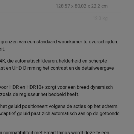
128,57 x 80,02 x 22,2 cm
12.3 kg
128,57 x 74,9 x 7,68 cm
alaxy Fold8
 grenzen van een standaard woonkamer te overschrijden.
12 kg
alaxy Flip8 & Fold8 (Ultra) hoesjes
it.
Zwart
4K, die automatisch kleuren, helderheid en scherpte
Films en series
ntrast en UHD Dimming het contrast en de detailweergave
2025
ng voor HDR en HDR10+ zorgt voor een breed dynamisch
 zoals de regisseur het bedoeld heeft.
lers
G
het geluid positioneert volgens de acties op het scherm.
aptief geluid past zich automatisch aan op de getoonde
92 kWh/1000h
147 kWh/1000h
j compatibiliteit met SmartThings wordt deze tv een