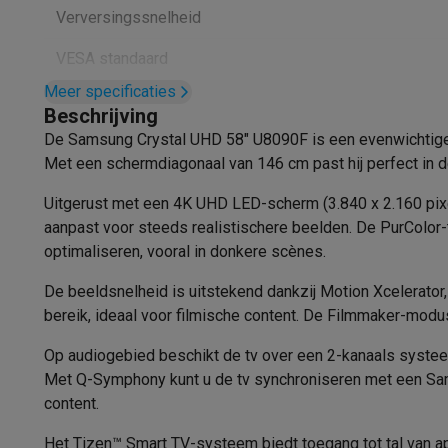
Fototoestellen
Digitale camera's
Instant camera's
Canon cam
Verversingssnelheid
Video
GoPro
Action cams
Drones
Camcorder
Foto accessoires
Cameratassen
Flitsers & filters
SD-kaart
VESA standaard
Telefonie & smartwatches
Meer specificaties
Type HDR
GSM's
Smartphones
Apple iPhone
Samsung smartphones
G
Beschrijving
Refurbished
Refurbished smartphones
BuyBack
De Samsung Crystal UHD 58" U8090F is een evenwichtige t
HDR
GSM bescherming
iPhone hoesjes
Samsung hoesjes
Alle 
Met een schermdiagonaal van 146 cm past hij perfect in de
Smartwatches
Smartwatches
Activity Trackers
Bandjes
Opla
Functionaliteit
Uitgerust met een 4K UHD LED-scherm (3.840 x 2.160 pixel
GSM opladers
Opladers en kabels
Draadloze opladers
USB
Smart TV
aanpast voor steeds realistischere beelden. De PurColor-t
GSM accessoires
AirTags & GPS trackers
Draadloze oortj
optimaliseren, vooral in donkere scènes.
Vaste telefoons
Vaste telefoons
Walkie talkies
Babyfoons
Smart TV
Computers & tablets
De beeldsnelheid is uitstekend dankzij Motion Xcelerat
Computers
Laptops
Gaming laptops
Apple MacBook
Window
Besturingssysteem
bereik, ideaal voor filmische content. De Filmmaker-modu
Randapparatuur IT
Muizen
Toetsenborden
Webcams
PC spe
Processor
Op audiogebied beschikt de tv over een 2-kanaals systeem
Tablets & e-readers
Tablets
Apple iPad
Samsung Galaxy Ta
Met Q-Symphony kunt u de tv synchroniseren met een Sam
Printen
Printers
Inktpatronen & papier
Cricut
Functionaliteit
AirPla
content.
Netwerk & wifi
Routers & access points
Powerline & Wi-Fi
Geheugen & opslag
Externe harde schijven
SSD
USB-sticks
Aansluitingen
Het Tizen™ Smart TV-systeem biedt toegang tot tal van a