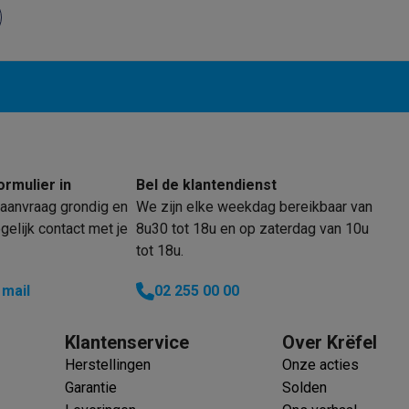
klein elektro
Solden op multimedia
Solden op TV & audio
Black Friday
lijke winkelbeleving
Niet tevreden, geld terug
ie
TV installatie
etaling
Alma: betaal in 2 of 3 keer
Klarna: betaal binnen 30 dagen
everingsuur
Zakelijke klanten
ProteKt: verzeker je toestel
Swap Pro
ormulier in
Bel de klantendienst
 kookplaat past bij jouw keuken?
Meer...
aanvraag grondig en
We zijn elke weekdag bereikbaar van
elijk contact met je
8u30 tot 18u en op zaterdag van 10u
..
tot 18u.
ituatie
Hoofdtelefoon of oortjes?
Meer...
 je een elektrische step?
Hoe kies je een drone ?
 mail
02 255 00 00
 groot elektro
Outlet klein elektro
Outlet TV & audio
Outlet accesso
Klantenservice
Over Krëfel
Herstellingen
Onze acties
Garantie
Solden