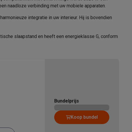
 een naadloze verbinding met uw mobiele apparaten.
odus
0.5 W
rmonieuze integratie in uw interieur. Hij is bovendien
tion accessoires
 accessoires
31003299
atische slaapstand en heeft een energieklasse G, conform
Samsung
Racing
Smartphone gaming controllers
Accessoires
8806097090540
UE58U8090FUXXN
s & GPS trackers
Bundelprijs
Koop bundel
 personenweegschalen
Slimme elektrische tandenborstels
Babyf