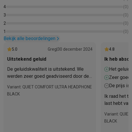
4
(
0
)
3
(
0
)
2
(
0
)
1
(
0
)
Bekijk alle beoordelingen
5.0
Greg
|
30 december 2024
4.8
Uitstekend geluid
Ik heb absol
De geluidskwaliteit is uitstekend. We
Het geluid 
werden zeer goed geadviseerd door de
ultrastille 
Zeer goede
verkoopadviseur (Steve Krefel Wavre)
hoofd en d
De prijs is
Variant: QUIET COMFORT ULTRA HEADPHONE
BLACK
Ik raad het te
last hebt van
vervoer. En h
Variant: QUI
ongelooflijk.
BLACK