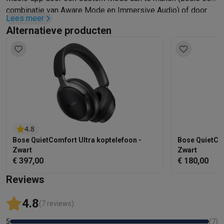
combinatie van Aware Mode en Immersive Audio) of door
Lees meer
Adjustable EQ-instellingen te gebruiken om het geluid aan te
Alternatieve producten
passen. Stel tussendoor de lage, midden en hoge tonen in.
Of gebruik de app om de batterijduur te controleren, een
sneltoets aan te maken en verbonden apparaten te beheren.
4.8
Bose QuietComfort Ultra koptelefoon -
Bose QuietCom
Zwart
Zwart
€ 397,00
€ 180,00
Reviews
4.8
(7 reviews)
5
(
7
)