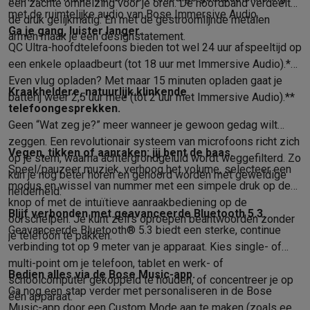
een zachte omhelzing voor je oren. De hoofdband verdeelt
Solden
Alle soldendeals
Solden op groot elektro
Solden op klein
met de ruimtelijke audio van Bose Immersive Audio.
de druk gelijkmatig. En met de gestroomlijnde metalen
Ga je gang, luister langer.
Acties
Deals van het moment
Promoties
Cashbacks
Solden
Black
armen maak je een designstatement.
QC Ultra-hoofdtelefoons bieden tot wel 24 uur afspeeltijd op
Daarom Krëfel
Gratis levering
Laagste prijsgarantie
Persoonlijke
een enkele oplaadbeurt (tot 18 uur met Immersive Audio).*
Installatie aan huis
Groot elektro installatie
Inbouw installatie
TV 
Even vlug opladen? Met maar 15 minuten opladen gaat je
Betalingsmogelijkheden
Gift card
Ecocheques
Kopen op afbetal
Kraakheldere, natuurlijk klinkende
batterij weer 2,5 uur mee (tot 2 uur met Immersive Audio).**
Klantenservice
Herstelling van je toestel
Controleer jouw leveri
telefoongesprekken.
Groot elektro & inbouw
Vind jouw ideale wasmachine
Welke kook
Geen “Wat zeg je?” meer wanneer je gewoon gedag wilt
Klein elektro
Beauty & gezondheid
Huishouden
Keuken
Meer...
zeggen. Een revolutionair systeem van microfoons richt zich
Beeld & Geluid
Kies jouw ideale TV
Een speaker voor elke situa
Vegen, tikken of aanraken: jij bent de baas.
op je stem, waarna achtergrondgeluid wordt weggefilterd. Zo
Speel/pauzeer muziek, verhoog het volume, selecteer een
Sport & Ontspanning
Hoe kies je een smartwatch?
Hoe kies je 
kun je nog beter horen en gehoord worden met geweldige
modus en wissel van nummer met een simpele druk op de
Outlet
helderheid.
knop of met de intuïtieve aanraakbediening op de
Outlet
Alle outlet deals
Outlet multimedia & telefonie
Outlet groo
Blijf verbonden met geavanceerde Bluetooth 5.3.
oorschelpen. Je kunt zelfs oproepen beantwoorden zonder
Geavanceerde Bluetooth® 5.3 biedt een sterke, continue
je telefoon te pakken.
verbinding tot op 9 meter van je apparaat. Kies single- of
multi-point om je telefoon, tablet en werk- of
Bedien alles via de Bose Music-app.
schoolcomputer gekoppeld te houden, of concentreer je op
Ga nog een stap verder met personaliseren in de Bose
één apparaat.
Music-app door een Custom Mode aan te maken (zoals een