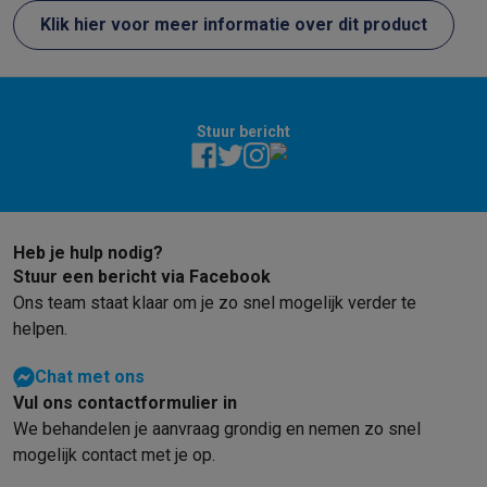
Info ecocheques
Alle eco producten
Alle eco promoties
Klik hier voor meer informatie over dit product
Refurbished
Refurbished smartphones
Refurbished tablets
Refurbished lap
Huishouden
Wasmachines met ecocheques
Droogkasten met ecocheques
Stuur bericht
Kleine keukentoestellen
Kleine keukentoestellen met ecocheques
Koffiemachines met
Grote keukentoestellen
Vaatwassers met ecocheques
Koelkasten met ecocheques
Die
Airco
Heb je hulp nodig?
Airco's met ecocheques
Stuur een bericht via Facebook
TV & audio
Ons team staat klaar om je zo snel mogelijk verder te
TV met ecocheques
Bluetooth speakers met ecocheques
Kopt
helpen.
Multimedia & telefonie
Smartphones met ecocheques
Tablets met ecocheques
Laptop
Chat met ons
Transport
Vul ons contactformulier in
We behandelen je aanvraag grondig en nemen zo snel
Elektrische steps met ecocheques
Eco initiatieven
mogelijk contact met je op.
Impact
Energie besparen
Recycleer je oud elektro