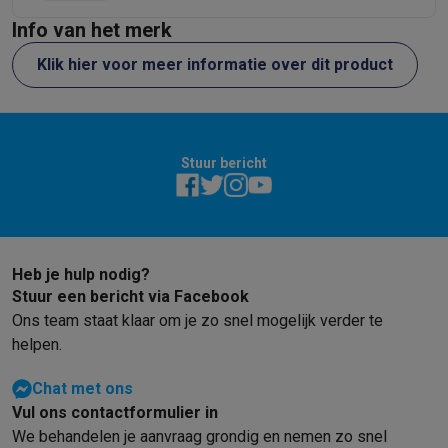
Info & acties
Info van het merk
Solden
Alle soldendeals
Solden op groot elektro
Solden op klein
Klik hier voor meer informatie over dit product
Acties
Deals van het moment
Promoties
Cashbacks
Solden
Black
Daarom Krëfel
Gratis levering
Laagste prijsgarantie
Persoonlijke
Installatie aan huis
Groot elektro installatie
Inbouw installatie
TV 
Betalingsmogelijkheden
Gift card
Ecocheques
Kopen op afbetal
Stuur bericht
Klantenservice
Herstelling van je toestel
Controleer jouw leveri
Groot elektro & inbouw
Vind jouw ideale wasmachine
Welke kook
Klein elektro
Beauty & gezondheid
Huishouden
Keuken
Meer...
Beeld & Geluid
Kies jouw ideale TV
Een speaker voor elke situa
Sport & Ontspanning
Hoe kies je een smartwatch?
Hoe kies je 
Heb je hulp nodig?
Outlet
Stuur een bericht via Facebook
Outlet
Alle outlet deals
Outlet multimedia & telefonie
Outlet groo
Ons team staat klaar om je zo snel mogelijk verder te
helpen.
Chat met ons
Vul ons contactformulier in
We behandelen je aanvraag grondig en nemen zo snel