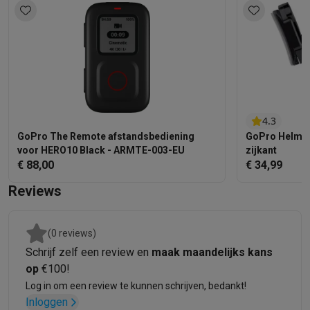
Info ecocheques
Alle eco producten
Alle eco promoties
Refurbished
Refurbished smartphones
Refurbished tablets
Refurbished lap
Huishouden
Wasmachines met ecocheques
Droogkasten met ecocheques
Kleine keukentoestellen
Kleine keukentoestellen met ecocheques
Koffiemachines met
Grote keukentoestellen
4.3
GoPro The Remote afstandsbediening
GoPro Helmbe
Vaatwassers met ecocheques
Koelkasten met ecocheques
Die
voor HERO10 Black - ARMTE-003-EU
zijkant
Airco
€ 88,00
€ 34,99
Airco's met ecocheques
TV & audio
Reviews
TV met ecocheques
Bluetooth speakers met ecocheques
Kopt
Multimedia & telefonie
(0 reviews)
Smartphones met ecocheques
Tablets met ecocheques
Laptop
Schrijf zelf een review en
maak maandelijks kans
Transport
op
€100!
Elektrische steps met ecocheques
Log in om een review te kunnen schrijven, bedankt!
Eco initiatieven
Inloggen
Impact
Energie besparen
Recycleer je oud elektro