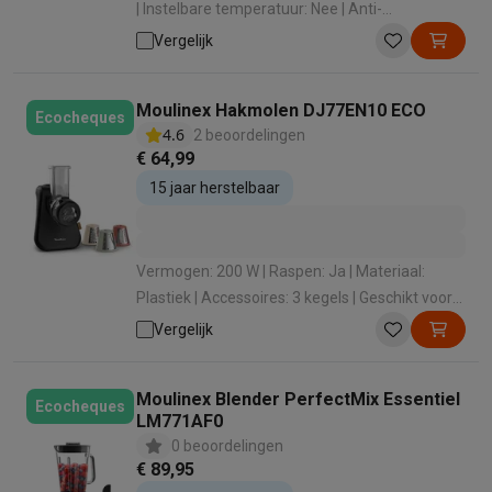
| Instelbare temperatuur: Nee | Anti-
aanbaklaag: Ja | Geschikt voor vaatwasser: Ja
Vergelijk
Moulinex Hakmolen DJ77EN10 ECO
Ecocheques
4.6
2 beoordelingen
€ 64,99
15 jaar herstelbaar
Vermogen: 200 W | Raspen: Ja | Materiaal:
Plastiek | Accessoires: 3 kegels | Geschikt voor
vaatwasmachine: Ja
Vergelijk
Moulinex Blender PerfectMix Essentiel
Ecocheques
LM771AF0
0 beoordelingen
€ 89,95