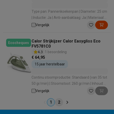
Type pan: Pannenkoekenpan | Diameter: 25 cm
| Inductie: Ja | Anti-aanbaklaag: Ja | Materiaal:
Aluminium
Vergelijk
Calor Strijkijzer Calor Easygliss Eco
Ecocheques
FV5781C0
4.3
1 beoordeling
€ 64,95
15 jaar herstelbaar
Continu stoomproductie: Standaard (van 35 tot
50 gr/min) | Stoomstoot: 260 gr/min | Inhoud:
Extra klein (van 0 L tot 0,5 L) | Opwarmtijd: Zeer
Vergelijk
snel (25 tot 90 sec) | Continu stoomproductie:
Standaard (van 35 tot 50 gr/min)
1
2