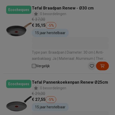
Tefal Braadpan Renew - Ø30 cm
Ecocheques
0 beoordelingen
€ 37,00
€ 35,15
-
5
%
15 jaar herstelbaar
Type pan: Braadpan | Diameter: 30 cm | Anti-
aanbaklaag: Ja | Materiaal: Aluminium | Thermo
spot: Ja
Vergelijk
Tefal Pannenkoekenpan Renew Ø25cm
Ecocheques
0 beoordelingen
€ 29,00
€ 27,55
-
5
%
15 jaar herstelbaar