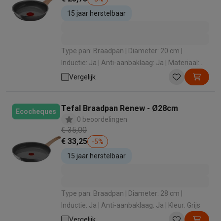
15 jaar herstelbaar
Type pan: Braadpan | Diameter: 20 cm |
Inductie: Ja | Anti-aanbaklaag: Ja | Materiaal:
Aluminium
Vergelijk
Tefal Braadpan Renew - Ø28cm
Ecocheques
0 beoordelingen
€ 35,00
€ 33,25
-
5
%
15 jaar herstelbaar
Type pan: Braadpan | Diameter: 28 cm |
Inductie: Ja | Anti-aanbaklaag: Ja | Kleur: Grijs
Vergelijk