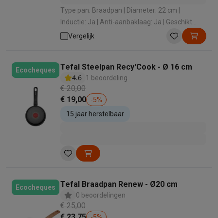
Type pan: Braadpan | Diameter: 22 cm |
Inductie: Ja | Anti-aanbaklaag: Ja | Geschikt
voor vaatwasmachine: Ja
Vergelijk
Tefal Steelpan Recy'Cook - Ø 16 cm
Ecocheques
4.6
1 beoordeling
€ 20,00
€ 19,00
-
5
%
15 jaar herstelbaar
Tefal Braadpan Renew - Ø20 cm
Ecocheques
0 beoordelingen
€ 25,00
€ 23,75
-
5
%