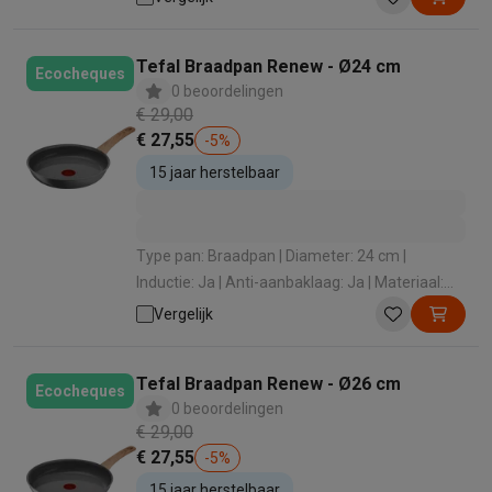
Tefal Braadpan Renew - Ø24 cm
Ecocheques
0 beoordelingen
€ 29,00
€ 27,55
-
5
%
15 jaar herstelbaar
Type pan: Braadpan | Diameter: 24 cm |
Inductie: Ja | Anti-aanbaklaag: Ja | Materiaal:
Aluminium
Vergelijk
Tefal Braadpan Renew - Ø26 cm
Ecocheques
0 beoordelingen
€ 29,00
€ 27,55
-
5
%
15 jaar herstelbaar