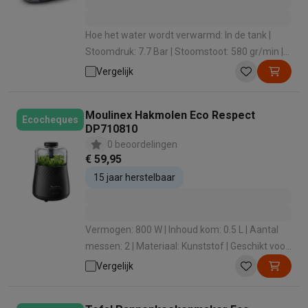
Info ecocheques
Alle eco producten
Alle eco promoties
Refurbished
Refurbished smartphones
Refurbished tablets
Refurbished lap
Hoe het water wordt verwarmd: In de tank |
Huishouden
Stoomdruk: 7.7 Bar | Stoomstoot: 580 gr/min |
Inhoud: Middelgroot (van 1 L tot 1,5 L) |
Wasmachines met ecocheques
Droogkasten met ecocheques
Vergelijk
Kleine keukentoestellen
Ontkalksysteem: Ja
Kleine keukentoestellen met ecocheques
Koffiemachines met
Moulinex Hakmolen Eco Respect
Grote keukentoestellen
Ecocheques
DP710810
Vaatwassers met ecocheques
Koelkasten met ecocheques
Die
0 beoordelingen
Airco
€ 59,95
Airco's met ecocheques
15 jaar herstelbaar
TV & audio
TV met ecocheques
Bluetooth speakers met ecocheques
Kopt
Multimedia & telefonie
Vermogen: 800 W | Inhoud kom: 0.5 L | Aantal
Smartphones met ecocheques
Tablets met ecocheques
Laptop
messen: 2 | Materiaal: Kunststof | Geschikt voor
Transport
vaatwasmachine: Ja
Vergelijk
Elektrische steps met ecocheques
Eco initiatieven
Impact
Energie besparen
Recycleer je oud elektro