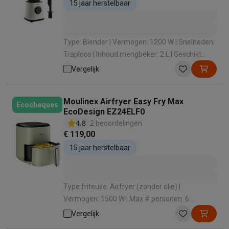
15 jaar herstelbaar
Type: Blender | Vermogen: 1200 W | Snelheden:
Traploos | Inhoud mengbeker: 2 L | Geschikt
voor vaatwasmachine: Ja
Vergelijk
Moulinex Airfryer Easy Fry Max
Ecocheques
EcoDesign EZ24ELF0
4.8
2 beoordelingen
€ 119,00
15 jaar herstelbaar
Type friteuse: Airfryer (zonder olie) |
Vermogen: 1500 W | Max # personen: 6
personen (XL) | Automatische programma's: Ja
Vergelijk
| Regelbare temperatuur: Ja