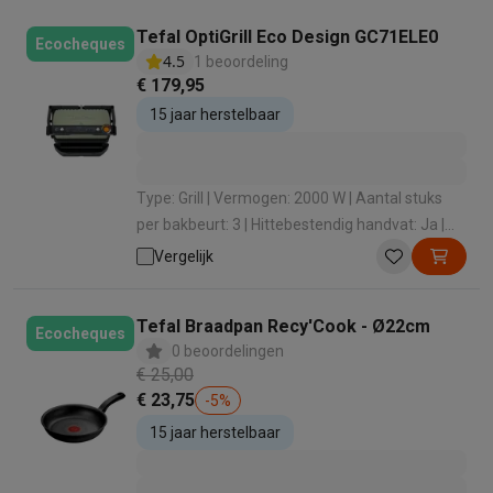
Tefal OptiGrill Eco Design GC71ELE0
Ecocheques
4.5
1 beoordeling
€ 179,95
15 jaar herstelbaar
Type: Grill | Vermogen: 2000 W | Aantal stuks
per bakbeurt: 3 | Hittebestendig handvat: Ja |
Anti-aanbaklaag: Ja
Vergelijk
Tefal Braadpan Recy'Cook - Ø22cm
Ecocheques
0 beoordelingen
€ 25,00
€ 23,75
-
5
%
15 jaar herstelbaar