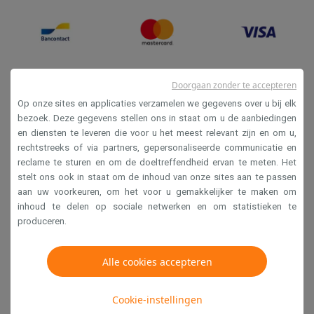
Doorgaan zonder te accepteren
Op onze sites en applicaties verzamelen we gegevens over u bij elk
bezoek. Deze gegevens stellen ons in staat om u de aanbiedingen
en diensten te leveren die voor u het meest relevant zijn en om u,
Verkoopsvoorwaarden
rechtstreeks of via partners, gepersonaliseerde communicatie en
reclame te sturen en om de doeltreffendheid ervan te meten. Het
Privacy
stelt ons ook in staat om de inhoud van onze sites aan te passen
Disclaimer
aan uw voorkeuren, om het voor u gemakkelijker te maken om
inhoud te delen op sociale netwerken en om statistieken te
Cookies
produceren.
Krëfel NV - Steenstraat 44 - Industriezone 4 "T Sas",
Alle cookies accepteren
1851 Humbeek, België
BTW BE 0400.673.544
Cookie-instellingen