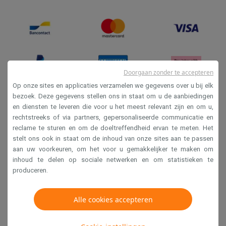
Doorgaan zonder te accepteren
Op onze sites en applicaties verzamelen we gegevens over u bij elk
bezoek. Deze gegevens stellen ons in staat om u de aanbiedingen
en diensten te leveren die voor u het meest relevant zijn en om u,
Verkoopsvoorwaarden
rechtstreeks of via partners, gepersonaliseerde communicatie en
Privacy
reclame te sturen en om de doeltreffendheid ervan te meten. Het
stelt ons ook in staat om de inhoud van onze sites aan te passen
Disclaimer
aan uw voorkeuren, om het voor u gemakkelijker te maken om
Cookies
inhoud te delen op sociale netwerken en om statistieken te
produceren.
Krëfel NV - Steenstraat 44 - Industriezone 4 "T Sas",
Alle cookies accepteren
1851 Humbeek, België
BTW BE 0400.673.544