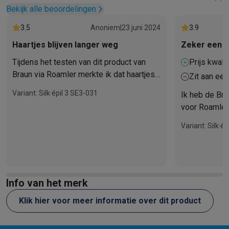
Bekijk alle beoordelingen
3.5
Anoniem
|
23 juni 2024
3.9
Haartjes blijven langer weg
Zeker een a
Tijdens het testen van dit product van
Prijs kwali
Braun via Roamler merkte ik dat haartjes
Zit aan een
langer wegbleven dan bij scheren!
Variant: Silk·épil 3 SE3-031
Ik heb de Bra
voor Roamler. 
maar daar wen
Variant: Silk·é
blijven erg l
Info van het merk
Klik hier voor meer informatie over dit product