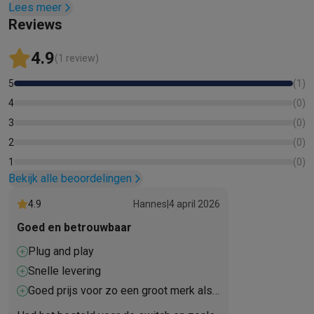
Refurbished
Lees meer
van 10 jaar, exclusief intensieve toepassingen zoals
Refurbished smartphones
Refurbished tablets
Refurbished lap
Reviews
dashcams en beveiligingscamera's. Voor de SD-adapter
Huishouden
geldt een garantie van 1 jaar.
Wasmachines met ecocheques
Droogkasten met ecocheques
4.9
(1 review)
Kleine keukentoestellen
5
(
1
)
Kleine keukentoestellen met ecocheques
Koffiemachines met
Grote keukentoestellen
4
(
0
)
Vaatwassers met ecocheques
Koelkasten met ecocheques
Die
3
(
0
)
Airco
2
(
0
)
Airco's met ecocheques
1
(
0
)
TV & audio
Bekijk alle beoordelingen
TV met ecocheques
Bluetooth speakers met ecocheques
Kopt
4.9
Hannes
|
4 april 2026
Multimedia & telefonie
Smartphones met ecocheques
Tablets met ecocheques
Laptop
Goed en betrouwbaar
Transport
Plug and play
Elektrische steps met ecocheques
Snelle levering
Eco initiatieven
Goed prijs voor zo een groot merk als
Impact
Energie besparen
Recycleer je oud elektro
samsung
Info & acties