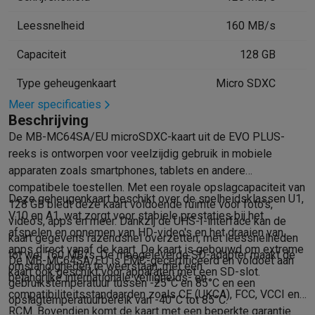
Gaming
PlayStation
PlayStation 5
PS5 games
PS4 games
Playstation co
Leessnelheid
160 MB/s
Nintendo
Nintendo Switch 2
Nintendo Switch games
Nintendo Sw
Xbox
Xbox games
Xbox controllers
Xbox headsets
Xbox access
Capaciteit
128 GB
PC gaming
Gaming laptops
Gaming PC
Gaming monitors
Gaming
Type geheugenkaart
Micro SDXC
Gaming setup
Gaming headsets
Gaming microfoons
Gamingstoe
Meer specificaties
Smart home & devices
Beschrijving
Smartwatches
Smartwatches
Activity Trackers
Bandjes
Opladers
De MB-MC64SA/EU microSDXC-kaart uit de EVO PLUS-
Mobiliteit
Elektrische steps
Dashcams
GPS
Coyote
Elektrische 
reeks is ontworpen voor veelzijdig gebruik in mobiele
Veiligheid & bescherming
Bewakingscamera's
Alarmsystemen
B
apparaten zoals smartphones, tablets en andere
Contactloos betalen
Betaalterminals
Accessoires SumUp
compatibele toestellen. Met een royale opslagcapaciteit van
Omgeving & comfort
Verlichting
Plug & play zonnepanelen
Voice
Deze geheugenkaart beschikt over de snelheidsklassen U1,
128 GB biedt deze kaart voldoende ruimte voor foto's,
Entertainment
Smart TV
Smart speakers
Google TV Streamer
App
V10 en A1, wat zorgt voor stabiele prestaties bij het
video's, apps en meer. Dankzij de UHS-I-interface kan de
Keuken
Slimme koelkasten
Slimme vaatwassers
Slimme espre
afspelen en opnemen van HD-video's en het draaien van
kaart gegevens razendsnel overzetten, met leessnelheden
Huishouden & gezondheid
Slimme wasmachines
Slimme droog
apps direct vanaf de kaart. De kaart is gebouwd om extreme
tot wel 160 MB/s. De meegeleverde SD-adapter maakt de
De MB-MC64SA/EU is EMC-gecertificeerd en voldoet aan
Eco producten
omstandigheden te weerstaan, met een
kaart ook geschikt voor apparaten met een SD-slot.
belangrijke internationale veiligheids- en
Ecocheques
gebruikstemperatuur tussen -25°C en 85°C en een
compatibiliteitsstandaarden zoals CE (UKCA), FCC, VCCI en
Info ecocheques
Alle eco producten
Alle eco promoties
opslagtemperatuurbereik van -40°C tot 85°C.
RCM. Bovendien komt de kaart met een beperkte garantie