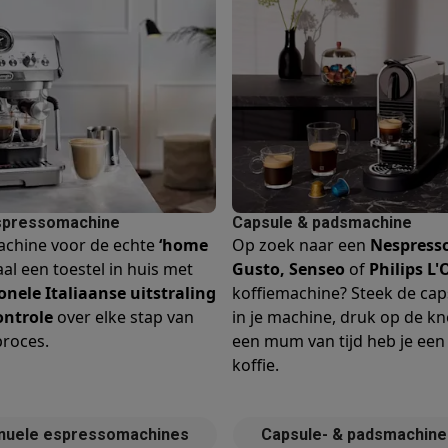
era's
Nikon camera's
Lenzen
en
Statieven & tripods
Action cam accessoires
SM’s met toetsen
Refurbished smartphones
iPhone 17
Samsung G
hoesjes
Screenprotectors
iPhone 17 Hoesjes
Galaxy S26 hoesjes
G
ders
-C kabels
Lightning kabels
Powerbanks
spressomachine
Capsule & padsmachine
es
GSM houders auto
Micro SD-kaarten
Overige accessoires
achine voor de echte
‘home
Op zoek naar een
Nespress
aal een toestel in huis met
Gusto,
Senseo
of
Philips L'
onele Italiaanse uitstraling
koffiemachine? Steek de cap
s laptops
Copilot+ pc
Chromebooks
Monitors
Desktops
ntrole
over elke stap van
in je machine, druk op de kn
akers
PC headsets
Microfoons
Docking stations
Externe DVD spe
roces.
een mum van tijd heb je ee
b
Tablethoezen
E-readers
Accessoires
koffie.
 adapters
Mesh Wi-Fi
Switches
Netwerkkabels
SD-kaarten
CD's & DVD's
nuele espressomachines
Capsule- & padsmachine