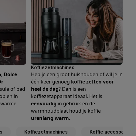
alaxy Fold8
alaxy Flip8 & Fold8 (Ultra) hoesjes
Koffiezetmachines
o
,
Dolce
Heb je een groot huishouden of wil je in
Or
één keer genoeg
koffie zetten voor
sule of pad
heel de dag
? Dan is een
op en in
koffiezetapparaat ideaal. Het is
lers
n warme
eenvoudig
in gebruik en de
warmhoudplaat houd je koffie
urenlang warm
.
s
Koffiezetmachines
Koffie accessoires