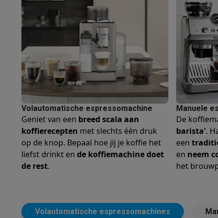
Fototoestellen
Digitale camera's
Instant camera's
Canon cam
Video
GoPro
Action cams
Drones
Camcorder
Foto accessoires
Cameratassen
Flitsers & filters
SD-kaart
Telefonie & smartwatches
GSM's
Smartphones
Apple iPhone
Samsung smartphones
G
Refurbished
Refurbished smartphones
BuyBack
GSM bescherming
iPhone hoesjes
Samsung hoesjes
Alle 
Smartwatches
Smartwatches
Activity Trackers
Bandjes
Opla
GSM opladers
Opladers en kabels
Draadloze opladers
USB
Volautomatische espressomachine
Manuele e
GSM accessoires
AirTags & GPS trackers
Draadloze oortj
Geniet van een
breed scala aan
De koffiem
Vaste telefoons
Vaste telefoons
Walkie talkies
Babyfoons
koffierecepten
met slechts één druk
barista'
. H
Computers & tablets
op de knop. Bepaal hoe jij je koffie het
een
traditi
Computers
Laptops
Gaming laptops
Apple MacBook
Window
liefst drinkt en
de koffiemachine doet
en
neem co
Randapparatuur IT
Muizen
Toetsenborden
Webcams
PC spe
de rest
.
het brouwp
Tablets & e-readers
Tablets
Apple iPad
Samsung Galaxy Ta
Printen
Printers
Inktpatronen & papier
Cricut
Netwerk & wifi
Routers & access points
Powerline & Wi-Fi
Geheugen & opslag
Externe harde schijven
SSD
USB-sticks
Volautomatische espressomachines
Ma