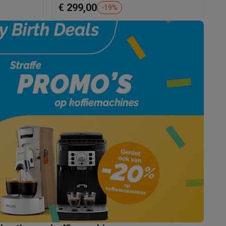
€ 299,00
€
-
19
%
akken
Accessoires
kels
Droogrekken