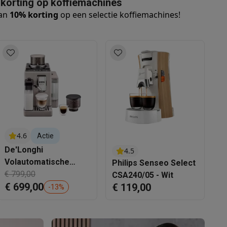
 korting op koffiemachines
an
10% korting
op een selectie koffiemachines!
Thermometers
Accessoires
4.6
Actie
De'Longhi
4.5
Volautomatische
Philips Senseo Select
S
Espressomachine
€ 799,00
CSA240/05 - Wit
V
€ 699,00
Rivelia
€ 119,00
€
E
-
13
%
EXAM440.55.BG
E