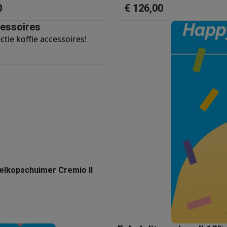
enders
Soepmakers
Hakmolens
Accessoires
0
€ 126,00
kokers
Kookrobots
Pastamachines
Opzetkookplaten
Accessoires
cessoires
i
Pizzamakers
Accessoires
ctie koffie accessoires!
barbecues
Accessoires
nen
Waterfilterpatronen
Ijsblokjesmachines
toestellen
Keukengerei & gadgets
verse desserten
oires
Sledestofzuigers
Handstofzuigers
Bouwstofzuigers
Stofzuigerz
adrobots
Robot ramenwassers
Hogedrukreinigers
Ruitenwassers
Dweilsystemen
Accessoires
e strijkplanken
Strijkplanken
Accessoires
elkopschuimer Cremio II
es
ntvochtigers
Weerstations
en droogkast sets
Was-droogcombinaties
Tussenkaders en sok