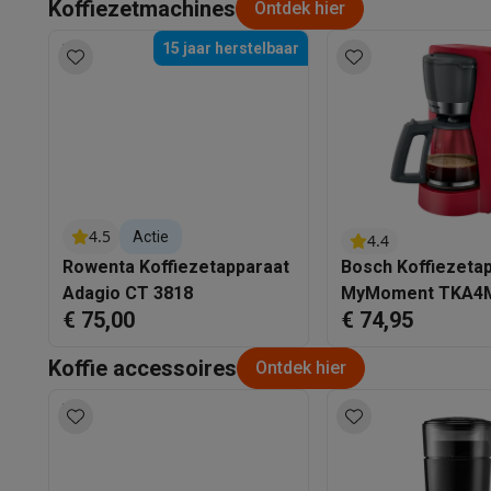
Koffiezetmachines
Ontdek hier
15 jaar herstelbaar
4.5
Actie
4.4
Rowenta Koffiezetapparaat
Bosch Koffiezeta
Adagio CT 3818
MyMoment TKA4M
€ 75,00
€ 74,95
Rood
Koffie accessoires
Ontdek hier