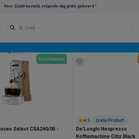
Voor 22u00 besteld, volgende dag gratis geleverd.*
en droogkast sets
Was-droogcombinaties
Tussenkaders en sok
e vaatwassers
etoestel
e koelkasten
Amerikaanse koelkasten
Wijnkoelkasten
Diepvriezer
e.m. 7 oktober
Ecocheques
w koelkasten
Inbouw diepvriezers
Inbouw wijnkoelkasten
Inbouw
kplaten
Gas kookplaten
Kookplaten met afzuiging
Pannen
Kookpot
izen
Gasfornuizen
iemachines
ressomachines
Capsule- & padsmachines
Nespresso
Dolce Gust
4.5
Gratis Product
machines
Juicers
Eierkokers
Yoghurtmachines
Accessoires
enseo Select CSA240/05 -
De'Longhi Nespresso
 monsieur machines
Accessoires
Koffiemachine Citiz Black