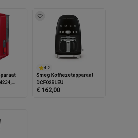
4.2
pparaat
Smeg Koffiezetapparaat
234,
DCF02BLEU
€ 162,00