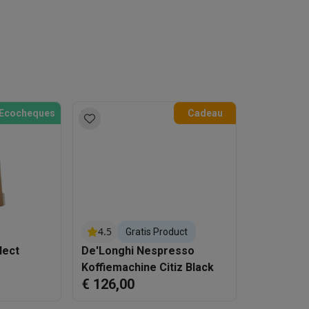
klein elektro
Solden op multimedia
Solden op TV & audio
Black Friday
lijke winkelbeleving
Niet tevreden, geld terug
Ecocheques
Cadeau
ie
TV installatie
etaling
Alma: betaal in 2 of 3 keer
Klarna: betaal binnen 30 dagen
everingsuur
Zakelijke klanten
ProteKt: verzeker je toestel
Swap Pro
 kookplaat past bij jouw keuken?
Meer...
..
ituatie
Hoofdtelefoon of oortjes?
Meer...
 je een elektrische step?
Hoe kies je een drone ?
4.5
Gratis Product
lect
De'Longhi Nespresso
 groot elektro
Outlet klein elektro
Outlet TV & audio
Outlet accesso
Koffiemachine Citiz Black
€ 126,00