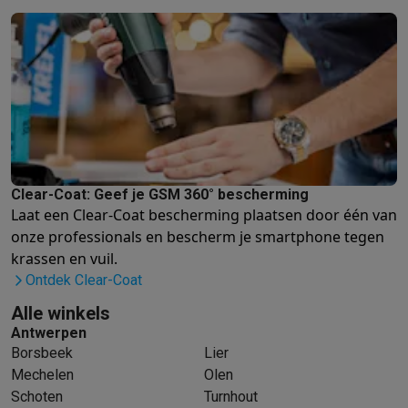
Refurbished
Refurbished smartphones
Refurbished tablets
Refurbished lap
Huishouden
Wasmachines met ecocheques
Droogkasten met ecocheques
Kleine keukentoestellen
Kleine keukentoestellen met ecocheques
Koffiemachines met
Grote keukentoestellen
Vaatwassers met ecocheques
Koelkasten met ecocheques
Die
Airco
Clear-Coat: Geef je GSM 360° bescherming
Airco's met ecocheques
Laat een Clear-Coat bescherming plaatsen door één van
TV & audio
onze professionals
en bescherm je smartphone tegen
TV met ecocheques
Bluetooth speakers met ecocheques
Kopt
krassen en vuil.
Multimedia & telefonie
Ontdek Clear-Coat
Smartphones met ecocheques
Tablets met ecocheques
Laptop
Alle winkels
Transport
Antwerpen
Elektrische steps met ecocheques
Borsbeek
Lier
Eco initiatieven
Mechelen
Olen
Impact
Energie besparen
Recycleer je oud elektro
Schoten
Turnhout
Info & acties