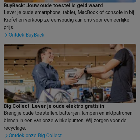
Gaming
BuyBack: Jouw oude toestel is geld waard
PlayStation
PlayStation 5
PS5 games
PS4 games
Playstation co
Lever je oude smartphone, tablet, MacBook of console in bij
Nintendo
Nintendo Switch 2
Nintendo Switch games
Nintendo Sw
Krëfel en verkoop ze eenvoudig aan ons voor een eerlijke
Xbox
Xbox games
Xbox controllers
Xbox headsets
Xbox access
prijs.
PC gaming
Gaming laptops
Gaming PC
Gaming monitors
Gaming
Ontdek BuyBack
Gaming setup
Gaming headsets
Gaming microfoons
Gamingstoe
Smart home & devices
Smartwatches
Smartwatches
Activity Trackers
Bandjes
Opladers
Mobiliteit
Elektrische steps
Dashcams
GPS
Coyote
Elektrische 
Veiligheid & bescherming
Bewakingscamera's
Alarmsystemen
B
Contactloos betalen
Betaalterminals
Accessoires SumUp
Omgeving & comfort
Verlichting
Plug & play zonnepanelen
Voice
Entertainment
Smart TV
Smart speakers
Google TV Streamer
App
Keuken
Slimme koelkasten
Slimme vaatwassers
Slimme espre
Big Collect: Lever je oude elektro gratis in
Huishouden & gezondheid
Slimme wasmachines
Slimme droog
Breng je oude toestellen, batterijen, lampen en inktpatronen
Eco producten
binnen in een van onze winkelpunten. Wij zorgen voor de
Ecocheques
recyclage.
Info ecocheques
Alle eco producten
Alle eco promoties
Ontdek onze Big Collect