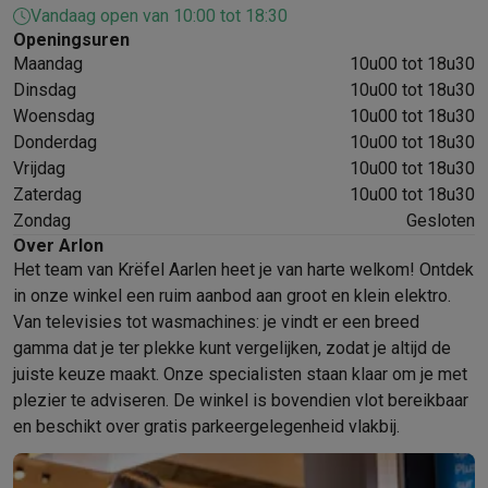
Vandaag open van 10:00 tot 18:30
Mondhygiëne
Elektrische tandenborstels
Opzetborstels
Waterf
Openingsuren
Scheren
Elektrische scheerapparaten
Baardtrimmers
Multigroo
Maandag
10u00 tot 18u30
Lichaamsontharing
IPL ontharing
Epilators
Ladyshaves
Dinsdag
10u00 tot 18u30
Beauty
Gelaatsverzorging
LED Maskers
Spiegels
Hand & voetve
Woensdag
10u00 tot 18u30
Massage
Voetmassage
Massagestoelen
Nek & schoudermass
Donderdag
10u00 tot 18u30
Gezondheid
Personenweegschalen
Bloeddrukmeters
Elektrosti
Vrijdag
10u00 tot 18u30
Voor de baby
Babyfoons
Borstkolven
Flessenwarmers
Aerosols
Zaterdag
10u00 tot 18u30
TV, audio & foto
Zondag
Gesloten
TV & beamers
TV
TV's met soundbar
2026 TV
LG TV
Samsung TV
Over Arlon
Het team van Krëfel Aarlen heet je van harte welkom! Ontdek
Randapparatuur TV
Soundbars
Home cinema
Versterkers
Medias
in onze winkel een ruim aanbod aan groot en klein elektro.
Hoofdtelefoons & oortjes
Koptelefoons
Draadloze koptelefoo
Van televisies tot wasmachines: je vindt er een breed
Speakers
Speakers
Bluetooth speakers
Smart speakers
Party s
gamma dat je ter plekke kunt vergelijken, zodat je altijd de
Muziek in huis
Radio's & wekkers
Platenspelers
Hifi-ketens
juiste keuze maakt. Onze specialisten staan klaar om je met
Navigatie
Dashcams
GPS
Coyote
GPS accessoires
plezier te adviseren. De winkel is bovendien vlot bereikbaar
TV & audio accessoires
Steunen
Kabels
Draagbare mediaspele
en beschikt over gratis parkeergelegenheid vlakbij.
Fototoestellen
Digitale camera's
Instant camera's
Canon camera'
Video
GoPro
Action cams
Drones
Camcorder