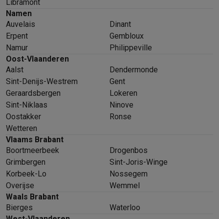
Libramont
Namen
Auvelais
Dinant
Erpent
Gembloux
Namur
Philippeville
Oost-Vlaanderen
Aalst
Dendermonde
Sint-Denijs-Westrem
Gent
Geraardsbergen
Lokeren
Sint-Niklaas
Ninove
Oostakker
Ronse
Wetteren
Vlaams Brabant
Boortmeerbeek
Drogenbos
Grimbergen
Sint-Joris-Winge
Korbeek-Lo
Nossegem
Overijse
Wemmel
Waals Brabant
Bierges
Waterloo
West-Vlaanderen