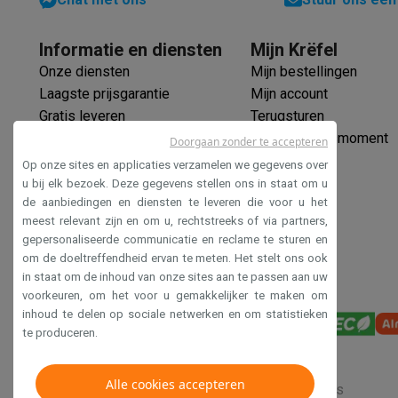
Ecocheques
Info ecocheques
Alle eco producten
Alle eco promoties
Informatie en diensten
Mijn Krëfel
Refurbished
Onze diensten
Mijn bestellingen
Refurbished smartphones
Refurbished tablets
Refurbished
Laagste prijsgarantie
Mijn account
Huishouden
Gratis leveren
Terugsturen
Wasmachines met ecocheques
Droogkasten met ecoche
Kleine keukentoestellen
Verlengde garantie
Mijn leveringsmoment
Doorgaan zonder te accepteren
Ecocheques
Kleine keukentoestellen met ecocheques
Koffiemachines
Op onze sites en applicaties verzamelen we gegevens over
Grote keukentoestellen
Veilig betalen
u bij elk bezoek. Deze gegevens stellen ons in staat om u
de aanbiedingen en diensten te leveren die voor u het
Vaatwassers met ecocheques
Koelkasten met ecocheque
Toegankelijkheidsverklaring
meest relevant zijn en om u, rechtstreeks of via partners,
Airco
gepersonaliseerde communicatie en reclame te sturen en
Airco's met ecocheques
om de doeltreffendheid ervan te meten. Het stelt ons ook
TV & audio
in staat om de inhoud van onze sites aan te passen aan uw
TV met ecocheques
Bluetooth speakers met ecocheques
voorkeuren, om het voor u gemakkelijker te maken om
Multimedia & telefonie
inhoud te delen op sociale netwerken en om statistieken
te produceren.
Smartphones met ecocheques
Tablets met ecocheques
La
Transport
Elektrische steps met ecocheques
Alle cookies accepteren
Verkoopsvoorwaarden
Privacy
Disclaimer
Cookies