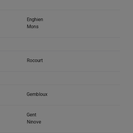
Enghien
Mons
alaxy Fold8
alaxy Flip8 & Fold8 (Ultra) hoesjes
Rocourt
Gembloux
lers
Gent
Ninove