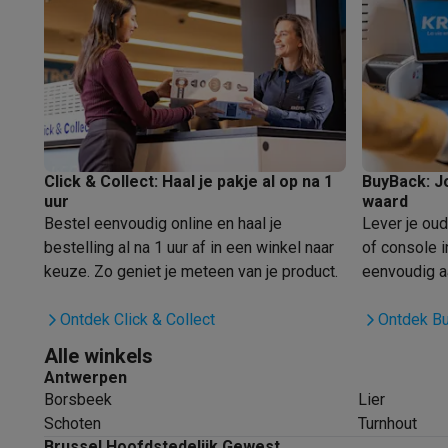
Huisdieren
Automatische voerbak
Automatische kattenbak
Beauty & gezondheid
Haarverzorging
Haardrogers
Stijltangen
Krultangen
Föhnbors
Mondhygiëne
Elektrische tandenborstels
Opzetborstels
Wa
Scheren
Elektrische scheerapparaten
Baardtrimmers
Multi
Lichaamsontharing
IPL ontharing
Epilators
Ladyshaves
Beauty
Gelaatsverzorging
LED Maskers
Spiegels
Hand & vo
Massage
Voetmassage
Massagestoelen
Nek & schouder
Click & Collect: Haal je pakje al op na 1
BuyBack: J
uur
waard
Gezondheid
Personenweegschalen
Bloeddrukmeters
Elekt
Bestel eenvoudig online en haal je
Lever je ou
Voor de baby
Babyfoons
Borstkolven
Flessenwarmers
Aero
bestelling al na 1 uur af in een winkel naar
of console i
TV, audio & foto
keuze. Zo geniet je meteen van je product.
eenvoudig aa
TV & beamers
TV
TV's met soundbar
2026 TV
LG TV
Samsun
Randapparatuur TV
Soundbars
Home cinema
Versterkers
Me
Ontdek Click & Collect
Ontdek B
Hoofdtelefoons & oortjes
Koptelefoons
Draadloze koptel
Alle winkels
Speakers
Speakers
Bluetooth speakers
Smart speakers
Par
Antwerpen
Muziek in huis
Radio's & wekkers
Platenspelers
Hifi-keten
Borsbeek
Lier
Navigatie
Dashcams
GPS
Coyote
GPS accessoires
Schoten
Turnhout
TV & audio accessoires
Steunen
Kabels
Draagbare medias
Brussel Hoofdstedelijk Gewest