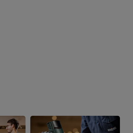
akken
Accessoires
kels
Droogrekken