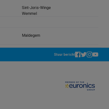
Sint-Joris-Winge
Wemmel
tion accessoires
 accessoires
Maldegem
Racing
Smartphone gaming controllers
Accessoires
Stuur bericht
s & GPS trackers
 personenweegschalen
Slimme elektrische tandenborstels
Babyf