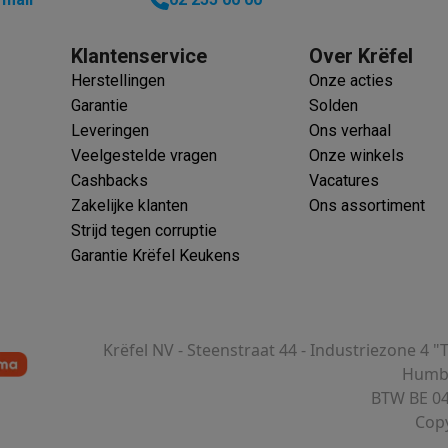
Klantenservice
Over Krëfel
Herstellingen
Onze acties
 laptops
BuyBack
Garantie
Solden
Leveringen
Ons verhaal
ques
Stofzuigers met ecocheques
Strijkijzers met ecocheques
Ste
Veelgestelde vragen
Onze winkels
Cashbacks
Vacatures
 met ecocheques
Bruiswatertoestellen met ecocheques
Waterfilt
Zakelijke klanten
Ons assortiment
s
Diepvriezers met ecocheques
Ovens met ecocheques
Fornuiz
Strijd tegen corruptie
Garantie Krëfel Keukens
Koptelefoons met ecocheques
Oortjes met ecocheques
Platensp
Krëfel NV - Steenstraat 44 - Industriezone 4 "
Humbe
ptops met ecocheques
Monitors met ecocheques
Powerbanks m
BTW BE 04
Copy