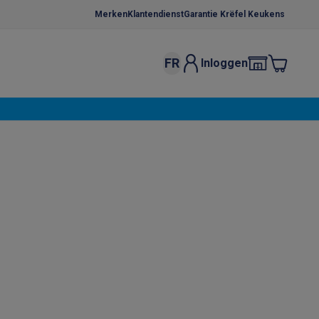
Merken
Klantendienst
Garantie Krëfel Keukens
FR
Inloggen
kels
Droogrekken
s
 microgolfovens
Inbouw wasmachines
ten
o
Koffiezetapparaten
Koffie, capsules & pads
Accessoires