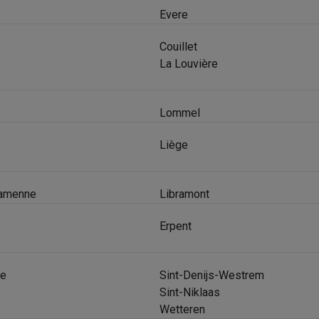
era's
Nikon camera's
Lenzen
Evere
en
Statieven & tripods
Action cam accessoires
Couillet
La Louvière
SM’s met toetsen
Refurbished smartphones
iPhone 17
Samsung G
hoesjes
Screenprotectors
iPhone 17 Hoesjes
Galaxy S26 hoesjes
G
Lommel
ders
Liège
-C kabels
Lightning kabels
Powerbanks
es
GSM houders auto
Micro SD-kaarten
Overige accessoires
Famenne
Libramont
s laptops
Copilot+ pc
Chromebooks
Monitors
Desktops
Erpent
akers
PC headsets
Microfoons
Docking stations
Externe DVD spe
b
Tablethoezen
E-readers
Accessoires
e
Sint-Denijs-Westrem
 adapters
Mesh Wi-Fi
Switches
Netwerkkabels
Sint-Niklaas
SD-kaarten
CD's & DVD's
Wetteren