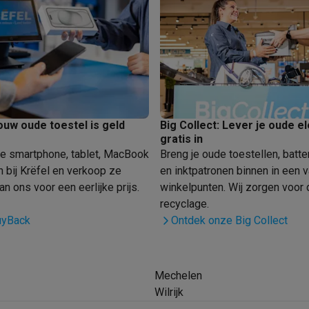
Huisdierverzorging
GPS trackers dieren
tels
Multistylers
Krulspelden
terflossers
groomers
Tondeuses
Scheerkoppen
Accessoires
etverzorging
Accessoires
massage
Massage guns
ouw oude toestel is geld
Big Collect: Lever je oude e
gratis in
rostimulatie apparaten
Bloedcirculatie apparaten
Infraroodlampen
de smartphone, tablet, MacBook
Breng je oude toestellen, batte
sols
Luchtbevochtigers
n bij Krëfel en verkoop ze
en inktpatronen binnen in een 
n ons voor een eerlijke prijs.
winkelpunten. Wij zorgen voor 
g TV
TCL TV
TV steunen
Beamers
recyclage.
diastreamers
DVD & Blu-Ray spelers
uyBack
Ontdek onze Big Collect
efoons
Oortjes
Draadloze oortjes
Sportoortjes
ty speakers
s
Mechelen
Wilrijk
pelers
Audio accessoires