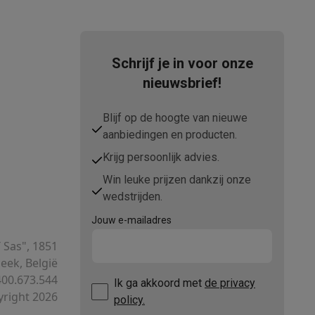
Schrijf je in voor onze
nieuwsbrief!
elstofzuigers met ecocheques
Sledestofzuigers met ecochequ
Blijf op de hoogte van nieuwe
erkannen
Keukenaccessoires met ecocheques
aanbiedingen en producten.
Krijg persoonlijk advies.
en met ecocheques
Dampkappen met ecocheques
Kookplaten me
Win leuke prijzen dankzij onze
wedstrijden.
Jouw e-mailadres
elers met ecocheques
T Sas", 1851
ek, België
et ecocheques
Inkt en papier met ecocheques
00.673.544
Ik ga akkoord met
de privacy
right 2026
policy.