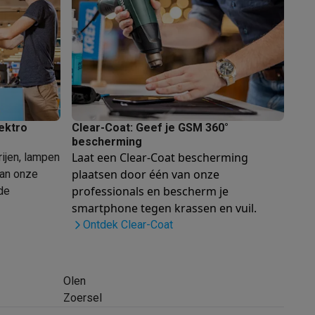
lektro
Clear-Coat: Geef je GSM 360°
bescherming
Thermometers
Accessoires
Laat een Clear-Coat bescherming
rijen, lampen
plaatsen door één van onze
van onze
professionals
en bescherm je
de
smartphone tegen krassen en vuil.
Ontdek Clear-Coat
Olen
Zoersel