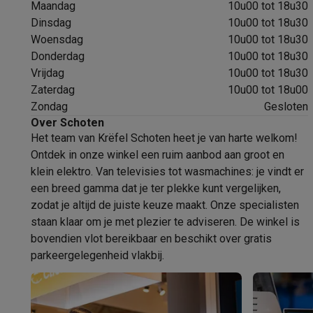
Robots & mixers
Keukenmachines
Keukenrobots
Mixers
Bl
Maandag
10u00 tot 18u30
Koken & stomen
Multicookers
Rijst- en stoomkokers
Water
Dinsdag
10u00 tot 18u30
Fun cooking
Gourmet toestellen
Fondue
Raclette
TeppanYak
Woensdag
10u00 tot 18u30
Barbecues
Elektrische barbecues
Houtskoolbarbecues
Gas
Donderdag
10u00 tot 18u30
Koude dranken
Juicers
Bruiswatermachines
Waterfilterkan
Vrijdag
10u00 tot 18u30
Kookgerei
Pannen
Kookpotten
Keukenweegschalen
Vacuüm
Zaterdag
10u00 tot 18u00
Desserts
Wafelijzers
Ijsmachines
Pannenkoekenmakers
Di
Zondag
Gesloten
Over Schoten
Smart garden
Binnentuin
Kruiden
Compost machines
Access
Het team van Krëfel Schoten heet je van harte welkom!
Huishouden & airco
Ontdek in onze winkel een ruim aanbod aan groot en
Stofzuigen
Stofzuigers
Robotstofzuigers
Steelstofzuigers
klein elektro. Van televisies tot wasmachines: je vindt er
Robots
Robotstofzuigers
Dweilrobots
Robotmaaiers
Zwemb
een breed gamma dat je ter plekke kunt vergelijken,
Schoonmaken
Vloerreinigers
Stoomreinigers
Tapijtreinigers
zodat je altijd de juiste keuze maakt. Onze specialisten
Strijken
Stoomgenerators
Strijkijzers
Kledingstomers
Actiev
staan klaar om je met plezier te adviseren. De winkel is
Naaien
Naaimachines
Accessoires
bovendien vlot bereikbaar en beschikt over gratis
Verkoelen
Mobiele airco’s
Aircoolers
Ventilators
Accessoir
parkeergelegenheid vlakbij.
Luchtbehandeling
Luchtreinigers
Luchtbevochtigers
Luchto
Verwarmen
Elektrische verwarming
Elektrische dekens
Wassen & drogen
Wasmachines
Droogkasten
Wasmachine 