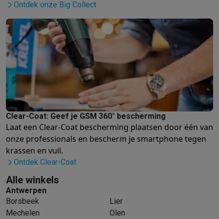
Info ecocheques
Alle eco producten
Alle eco promoties
Ontdek onze Big Collect
Refurbished
Refurbished smartphones
Refurbished tablets
Refurbished lap
Huishouden
Wasmachines met ecocheques
Droogkasten met ecocheques
Kleine keukentoestellen
Kleine keukentoestellen met ecocheques
Koffiemachines met
Grote keukentoestellen
Vaatwassers met ecocheques
Koelkasten met ecocheques
Die
Airco
Clear-Coat: Geef je GSM 360° bescherming
Airco's met ecocheques
Laat een Clear-Coat bescherming plaatsen door één van
TV & audio
onze professionals
en bescherm je smartphone tegen
TV met ecocheques
Bluetooth speakers met ecocheques
Kopt
krassen en vuil.
Multimedia & telefonie
Ontdek Clear-Coat
Smartphones met ecocheques
Tablets met ecocheques
Laptop
Alle winkels
Transport
Antwerpen
Elektrische steps met ecocheques
Borsbeek
Lier
Eco initiatieven
Mechelen
Olen
Impact
Energie besparen
Recycleer je oud elektro