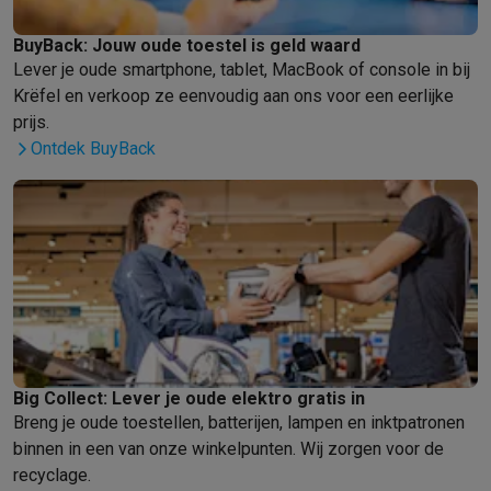
Gaming
PlayStation
PlayStation 5
PS5 games
PS4 games
Playstation co
BuyBack: Jouw oude toestel is geld waard
Nintendo
Nintendo Switch 2
Nintendo Switch games
Nintendo Sw
Lever je oude smartphone, tablet, MacBook of console in bij
Xbox
Xbox games
Xbox controllers
Xbox headsets
Xbox access
Krëfel en verkoop ze eenvoudig aan ons voor een eerlijke
PC gaming
Gaming laptops
Gaming PC
Gaming monitors
Gaming
prijs.
Gaming setup
Gaming headsets
Gaming microfoons
Gamingstoe
Ontdek BuyBack
Gaming consoles
Smart home & devices
Smartwatches
Smartwatches
Activity Trackers
Bandjes
Opladers
Mobiliteit
Elektrische steps
Dashcams
GPS
Coyote
Elektrische 
Veiligheid & bescherming
Bewakingscamera's
Alarmsystemen
B
Contactloos betalen
Betaalterminals
Accessoires SumUp
Omgeving & comfort
Verlichting
Plug & play zonnepanelen
Voice
Entertainment
Smart TV
Smart speakers
Google TV Streamer
App
Keuken
Slimme koelkasten
Slimme vaatwassers
Slimme espre
Big Collect: Lever je oude elektro gratis in
Huishouden & gezondheid
Slimme wasmachines
Slimme droog
Breng je oude toestellen, batterijen, lampen en inktpatronen
Eco producten
binnen in een van onze winkelpunten. Wij zorgen voor de
Ecocheques
recyclage.