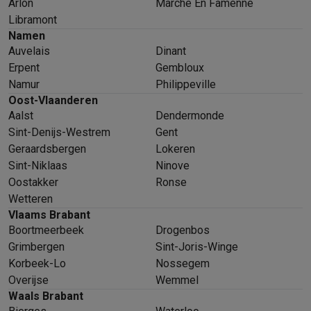
Arlon
Marche En Famenne
Libramont
Namen
Auvelais
Dinant
Erpent
Gembloux
Namur
Philippeville
Oost-Vlaanderen
Aalst
Dendermonde
Sint-Denijs-Westrem
Gent
Geraardsbergen
Lokeren
Sint-Niklaas
Ninove
Oostakker
Ronse
Wetteren
Vlaams Brabant
Boortmeerbeek
Drogenbos
Grimbergen
Sint-Joris-Winge
Korbeek-Lo
Nossegem
Overijse
Wemmel
Waals Brabant