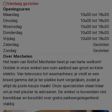
Vandaag gesloten
Mondhygiëne
Elektrische tandenborstels
Opzetborstels
Waterf
Openingsuren
Scheren
Elektrische scheerapparaten
Baardtrimmers
Multigroo
Maandag
10u00 tot 18u30
Lichaamsontharing
IPL ontharing
Epilators
Ladyshaves
Dinsdag
10u00 tot 18u30
Beauty
Gelaatsverzorging
LED Maskers
Spiegels
Hand & voetve
Woensdag
10u00 tot 18u30
Massage
Voetmassage
Massagestoelen
Nek & schoudermass
Donderdag
10u00 tot 18u30
Gezondheid
Personenweegschalen
Bloeddrukmeters
Elektrosti
Vrijdag
10u00 tot 18u30
Voor de baby
Babyfoons
Borstkolven
Flessenwarmers
Aerosols
Zaterdag
Gesloten
TV, audio & foto
Zondag
Gesloten
TV & beamers
TV
TV's met soundbar
2026 TV
LG TV
Samsung TV
Over Mechelen
Het team van Krëfel Mechelen heet je van harte welkom!
Randapparatuur TV
Soundbars
Home cinema
Versterkers
Medias
Ontdek in onze winkel een ruim aanbod aan groot en klein
Hoofdtelefoons & oortjes
Koptelefoons
Draadloze koptelefoo
elektro. Van televisies tot wasmachines: je vindt er een
Speakers
Speakers
Bluetooth speakers
Smart speakers
Party s
breed gamma dat je ter plekke kunt vergelijken, zodat je
Muziek in huis
Radio's & wekkers
Platenspelers
Hifi-ketens
altijd de juiste keuze maakt. Onze specialisten staan klaar
Navigatie
Dashcams
GPS
Coyote
GPS accessoires
om je met plezier te adviseren. De winkel is bovendien vlot
TV & audio accessoires
Steunen
Kabels
Draagbare mediaspele
bereikbaar en beschikt over gratis parkeergelegenheid
Fototoestellen
Digitale camera's
Instant camera's
Canon camera'
vlakbij.
Video
GoPro
Action cams
Drones
Camcorder