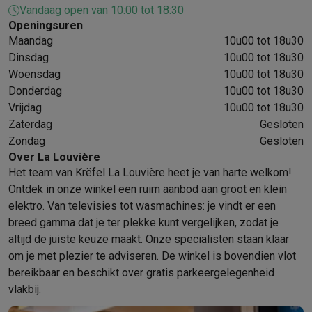
Vandaag open van 10:00 tot 18:30
Mondhygiëne
Elektrische tandenborstels
Opzetborstels
Waterf
Openingsuren
Scheren
Elektrische scheerapparaten
Baardtrimmers
Multigroo
Maandag
10u00 tot 18u30
Lichaamsontharing
IPL ontharing
Epilators
Ladyshaves
Dinsdag
10u00 tot 18u30
Beauty
Gelaatsverzorging
LED Maskers
Spiegels
Hand & voetve
Woensdag
10u00 tot 18u30
Massage
Voetmassage
Massagestoelen
Nek & schoudermass
Donderdag
10u00 tot 18u30
Gezondheid
Personenweegschalen
Bloeddrukmeters
Elektrosti
Vrijdag
10u00 tot 18u30
Voor de baby
Babyfoons
Borstkolven
Flessenwarmers
Aerosols
Zaterdag
Gesloten
TV, audio & foto
Zondag
Gesloten
TV & beamers
TV
TV's met soundbar
2026 TV
LG TV
Samsung TV
Over La Louvière
Het team van Krëfel La Louvière heet je van harte welkom!
Randapparatuur TV
Soundbars
Home cinema
Versterkers
Medias
Ontdek in onze winkel een ruim aanbod aan groot en klein
Hoofdtelefoons & oortjes
Koptelefoons
Draadloze koptelefoo
elektro. Van televisies tot wasmachines: je vindt er een
Speakers
Speakers
Bluetooth speakers
Smart speakers
Party s
breed gamma dat je ter plekke kunt vergelijken, zodat je
Muziek in huis
Radio's & wekkers
Platenspelers
Hifi-ketens
altijd de juiste keuze maakt. Onze specialisten staan klaar
Navigatie
Dashcams
GPS
Coyote
GPS accessoires
om je met plezier te adviseren. De winkel is bovendien vlot
TV & audio accessoires
Steunen
Kabels
Draagbare mediaspele
bereikbaar en beschikt over gratis parkeergelegenheid
Fototoestellen
Digitale camera's
Instant camera's
Canon camera'
vlakbij.
Video
GoPro
Action cams
Drones
Camcorder