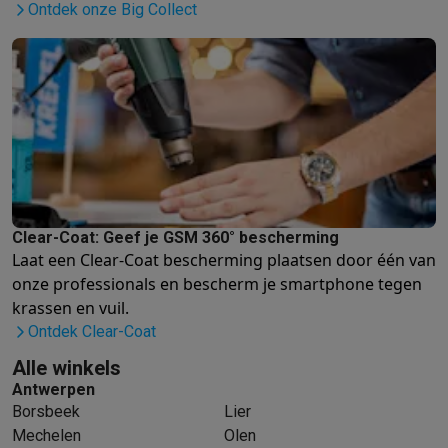
Info ecocheques
Alle eco producten
Alle eco promoties
Ontdek onze Big Collect
Refurbished
Refurbished smartphones
Refurbished tablets
Refurbished lap
Huishouden
Wasmachines met ecocheques
Droogkasten met ecocheques
Kleine keukentoestellen
Kleine keukentoestellen met ecocheques
Koffiemachines met
Grote keukentoestellen
Vaatwassers met ecocheques
Koelkasten met ecocheques
Die
Airco
Clear-Coat: Geef je GSM 360° bescherming
Airco's met ecocheques
Laat een Clear-Coat bescherming plaatsen door één van
TV & audio
onze professionals
en bescherm je smartphone tegen
TV met ecocheques
Bluetooth speakers met ecocheques
Kopt
krassen en vuil.
Multimedia & telefonie
Ontdek Clear-Coat
Smartphones met ecocheques
Tablets met ecocheques
Laptop
Alle winkels
Transport
Antwerpen
Elektrische steps met ecocheques
Borsbeek
Lier
Eco initiatieven
Mechelen
Olen
Impact
Energie besparen
Recycleer je oud elektro