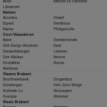
Arlon
Marche En Famenne
Libramont
Namen
Auvelais
Dinant
Erpent
Gembloux
Namur
Philippeville
Oost-Vlaanderen
Aalst
Dendermonde
Sint-Denijs-Westrem
Gent
Geraardsbergen
Lokeren
Sint-Niklaas
Ninove
Oostakker
Ronse
Wetteren
Vlaams Brabant
Boortmeerbeek
Drogenbos
Grimbergen
Sint-Joris-Winge
Korbeek-Lo
Nossegem
Overijse
Wemmel
Waals Brabant