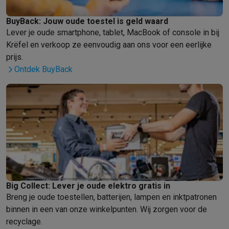
Gaming
PlayStation
PlayStation 5
PS5 games
PS4 games
Playstation co
BuyBack: Jouw oude toestel is geld waard
Nintendo
Nintendo Switch 2
Nintendo Switch games
Nintendo Sw
Lever je oude smartphone, tablet, MacBook of console in bij
Xbox
Xbox games
Xbox controllers
Xbox headsets
Xbox access
Krëfel en verkoop ze eenvoudig aan ons voor een eerlijke
PC gaming
Gaming laptops
Gaming PC
Gaming monitors
Gaming
prijs.
Gaming setup
Gaming headsets
Gaming microfoons
Gamingstoe
Ontdek BuyBack
Gaming consoles
Smart home & devices
Smartwatches
Smartwatches
Activity Trackers
Bandjes
Opladers
Mobiliteit
Elektrische steps
Dashcams
GPS
Coyote
Elektrische 
Veiligheid & bescherming
Bewakingscamera's
Alarmsystemen
B
Contactloos betalen
Betaalterminals
Accessoires SumUp
Omgeving & comfort
Verlichting
Plug & play zonnepanelen
Voice
Entertainment
Smart TV
Smart speakers
Google TV Streamer
App
Keuken
Slimme koelkasten
Slimme vaatwassers
Slimme espre
Big Collect: Lever je oude elektro gratis in
Huishouden & gezondheid
Slimme wasmachines
Slimme droog
Breng je oude toestellen, batterijen, lampen en inktpatronen
Eco producten
binnen in een van onze winkelpunten. Wij zorgen voor de
Ecocheques
recyclage.