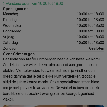
Vandaag open van 10:00 tot 18:00
Mondhygiëne
Elektrische tandenborstels
Opzetborstels
Waterf
Openingsuren
Scheren
Elektrische scheerapparaten
Baardtrimmers
Multigroo
Maandag
10u00 tot 18u30
Lichaamsontharing
IPL ontharing
Epilators
Ladyshaves
Dinsdag
10u00 tot 18u30
Beauty
Gelaatsverzorging
LED Maskers
Spiegels
Hand & voetve
Woensdag
10u00 tot 18u30
Massage
Voetmassage
Massagestoelen
Nek & schoudermass
Donderdag
10u00 tot 18u30
Gezondheid
Personenweegschalen
Bloeddrukmeters
Elektrosti
Vrijdag
10u00 tot 18u30
Voor de baby
Babyfoons
Borstkolven
Flessenwarmers
Aerosols
Zaterdag
10u00 tot 18u00
TV, audio & foto
Zondag
Gesloten
TV & beamers
TV
TV's met soundbar
2026 TV
LG TV
Samsung TV
Over Grimbergen
Het team van Krëfel Grimbergen heet je van harte welkom!
Randapparatuur TV
Soundbars
Home cinema
Versterkers
Medias
Ontdek in onze winkel een ruim aanbod aan groot en klein
Hoofdtelefoons & oortjes
Koptelefoons
Draadloze koptelefoo
elektro. Van televisies tot wasmachines: je vindt er een
Speakers
Speakers
Bluetooth speakers
Smart speakers
Party s
breed gamma dat je ter plekke kunt vergelijken, zodat je
Muziek in huis
Radio's & wekkers
Platenspelers
Hifi-ketens
altijd de juiste keuze maakt. Onze specialisten staan klaar
Navigatie
Dashcams
GPS
Coyote
GPS accessoires
om je met plezier te adviseren. De winkel is bovendien vlot
TV & audio accessoires
Steunen
Kabels
Draagbare mediaspele
bereikbaar en beschikt over gratis parkeergelegenheid
Fototoestellen
Digitale camera's
Instant camera's
Canon camera'
vlakbij.
Video
GoPro
Action cams
Drones
Camcorder