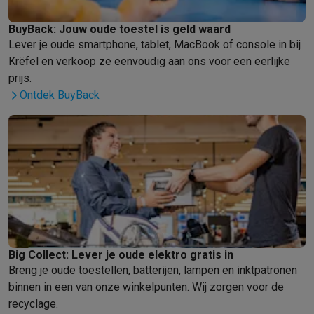
Gaming
PlayStation
PlayStation 5
PS5 games
PS4 games
Playstation co
BuyBack: Jouw oude toestel is geld waard
Nintendo
Nintendo Switch 2
Nintendo Switch games
Nintendo Sw
Lever je oude smartphone, tablet, MacBook of console in bij
Xbox
Xbox games
Xbox controllers
Xbox headsets
Xbox access
Krëfel en verkoop ze eenvoudig aan ons voor een eerlijke
PC gaming
Gaming laptops
Gaming PC
Gaming monitors
Gaming
prijs.
Gaming setup
Gaming headsets
Gaming microfoons
Gamingstoe
Ontdek BuyBack
Gaming consoles
Smart home & devices
Smartwatches
Smartwatches
Activity Trackers
Bandjes
Opladers
Mobiliteit
Elektrische steps
Dashcams
GPS
Coyote
Elektrische 
Veiligheid & bescherming
Bewakingscamera's
Alarmsystemen
B
Contactloos betalen
Betaalterminals
Accessoires SumUp
Omgeving & comfort
Verlichting
Plug & play zonnepanelen
Voice
Entertainment
Smart TV
Smart speakers
Google TV Streamer
App
Keuken
Slimme koelkasten
Slimme vaatwassers
Slimme espre
Big Collect: Lever je oude elektro gratis in
Huishouden & gezondheid
Slimme wasmachines
Slimme droog
Breng je oude toestellen, batterijen, lampen en inktpatronen
Eco producten
binnen in een van onze winkelpunten. Wij zorgen voor de
Ecocheques
recyclage.