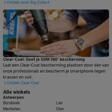
Info ecocheques
Alle eco producten
Alle eco promoties
Ontdek onze Big Collect
Refurbished
Refurbished smartphones
Refurbished tablets
Refurbished lap
Huishouden
Wasmachines met ecocheques
Droogkasten met ecocheques
Kleine keukentoestellen
Kleine keukentoestellen met ecocheques
Koffiemachines met
Grote keukentoestellen
Vaatwassers met ecocheques
Koelkasten met ecocheques
Die
Airco
Clear-Coat: Geef je GSM 360° bescherming
Airco's met ecocheques
Laat een Clear-Coat bescherming plaatsen door één van
TV & audio
onze professionals
en bescherm je smartphone tegen
TV met ecocheques
Bluetooth speakers met ecocheques
Kopt
krassen en vuil.
Multimedia & telefonie
Ontdek Clear-Coat
Smartphones met ecocheques
Tablets met ecocheques
Laptop
Alle winkels
Transport
Antwerpen
Elektrische steps met ecocheques
Borsbeek
Lier
Eco initiatieven
Mechelen
Olen
Impact
Energie besparen
Recycleer je oud elektro