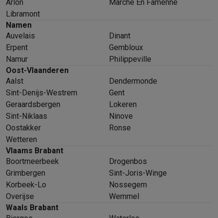
Arlon
Marche En Famenne
Libramont
Namen
Auvelais
Dinant
Erpent
Gembloux
Namur
Philippeville
Oost-Vlaanderen
Aalst
Dendermonde
Sint-Denijs-Westrem
Gent
Geraardsbergen
Lokeren
Sint-Niklaas
Ninove
Oostakker
Ronse
Wetteren
Vlaams Brabant
Boortmeerbeek
Drogenbos
Grimbergen
Sint-Joris-Winge
Korbeek-Lo
Nossegem
Overijse
Wemmel
Waals Brabant