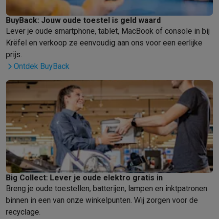
Gaming
PlayStation
PlayStation 5
PS5 games
PS4 games
Playstation co
BuyBack: Jouw oude toestel is geld waard
Nintendo
Nintendo Switch 2
Nintendo Switch games
Nintendo Sw
Lever je oude smartphone, tablet, MacBook of console in bij
Xbox
Xbox games
Xbox controllers
Xbox headsets
Xbox access
Krëfel en verkoop ze eenvoudig aan ons voor een eerlijke
PC gaming
Gaming laptops
Gaming PC
Gaming monitors
Gaming
prijs.
Gaming setup
Gaming headsets
Gaming microfoons
Gamingstoe
Ontdek BuyBack
Gaming consoles
Smart home & devices
Smartwatches
Smartwatches
Activity Trackers
Bandjes
Opladers
Mobiliteit
Elektrische steps
Dashcams
GPS
Coyote
Elektrische 
Veiligheid & bescherming
Bewakingscamera's
Alarmsystemen
B
Contactloos betalen
Betaalterminals
Accessoires SumUp
Omgeving & comfort
Verlichting
Plug & play zonnepanelen
Voice
Entertainment
Smart TV
Smart speakers
Google TV Streamer
App
Keuken
Slimme koelkasten
Slimme vaatwassers
Slimme espre
Big Collect: Lever je oude elektro gratis in
Huishouden & gezondheid
Slimme wasmachines
Slimme droog
Breng je oude toestellen, batterijen, lampen en inktpatronen
Eco producten
binnen in een van onze winkelpunten. Wij zorgen voor de
Ecocheques
recyclage.