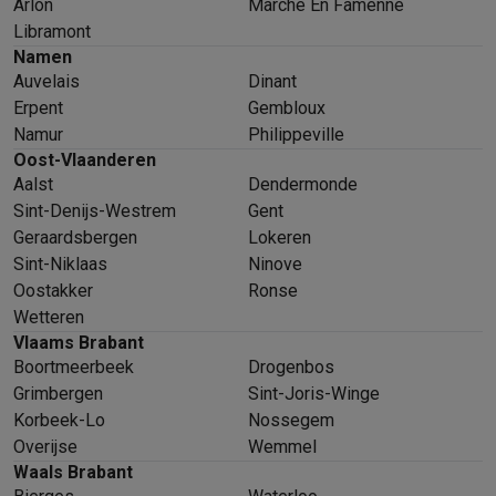
Arlon
Marche En Famenne
Libramont
Namen
Auvelais
Dinant
Erpent
Gembloux
Namur
Philippeville
Oost-Vlaanderen
Aalst
Dendermonde
Sint-Denijs-Westrem
Gent
Geraardsbergen
Lokeren
Sint-Niklaas
Ninove
Oostakker
Ronse
Wetteren
Vlaams Brabant
Boortmeerbeek
Drogenbos
Grimbergen
Sint-Joris-Winge
Korbeek-Lo
Nossegem
Overijse
Wemmel
Waals Brabant