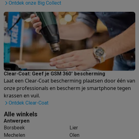
Info ecocheques
Alle eco producten
Alle eco promoties
Ontdek onze Big Collect
Refurbished
Refurbished smartphones
Refurbished tablets
Refurbished lap
Huishouden
Wasmachines met ecocheques
Droogkasten met ecocheques
Kleine keukentoestellen
Kleine keukentoestellen met ecocheques
Koffiemachines met
Grote keukentoestellen
Vaatwassers met ecocheques
Koelkasten met ecocheques
Die
Airco
Clear-Coat: Geef je GSM 360° bescherming
Airco's met ecocheques
Laat een Clear-Coat bescherming plaatsen door één van
TV & audio
onze professionals
en bescherm je smartphone tegen
TV met ecocheques
Bluetooth speakers met ecocheques
Kopt
krassen en vuil.
Multimedia & telefonie
Ontdek Clear-Coat
Smartphones met ecocheques
Tablets met ecocheques
Laptop
Alle winkels
Transport
Antwerpen
Elektrische steps met ecocheques
Borsbeek
Lier
Eco initiatieven
Mechelen
Olen
Impact
Energie besparen
Recycleer je oud elektro