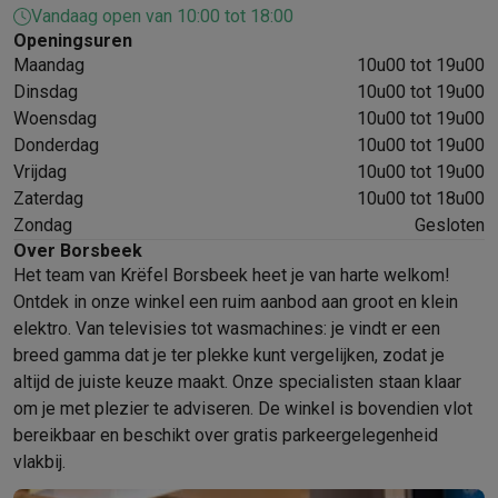
Vandaag open van 10:00 tot 18:00
Mondhygiëne
Elektrische tandenborstels
Opzetborstels
Waterf
Openingsuren
Scheren
Elektrische scheerapparaten
Baardtrimmers
Multigroo
Maandag
10u00 tot 19u00
Lichaamsontharing
IPL ontharing
Epilators
Ladyshaves
Dinsdag
10u00 tot 19u00
Beauty
Gelaatsverzorging
LED Maskers
Spiegels
Hand & voetve
Woensdag
10u00 tot 19u00
Massage
Voetmassage
Massagestoelen
Nek & schoudermass
Donderdag
10u00 tot 19u00
Gezondheid
Personenweegschalen
Bloeddrukmeters
Elektrosti
Vrijdag
10u00 tot 19u00
Voor de baby
Babyfoons
Borstkolven
Flessenwarmers
Aerosols
Zaterdag
10u00 tot 18u00
TV, audio & foto
Zondag
Gesloten
TV & beamers
TV
TV's met soundbar
2026 TV
LG TV
Samsung TV
Over Borsbeek
Het team van Krëfel Borsbeek heet je van harte welkom!
Randapparatuur TV
Soundbars
Home cinema
Versterkers
Medias
Ontdek in onze winkel een ruim aanbod aan groot en klein
Hoofdtelefoons & oortjes
Koptelefoons
Draadloze koptelefoo
elektro. Van televisies tot wasmachines: je vindt er een
Speakers
Speakers
Bluetooth speakers
Smart speakers
Party s
breed gamma dat je ter plekke kunt vergelijken, zodat je
Muziek in huis
Radio's & wekkers
Platenspelers
Hifi-ketens
altijd de juiste keuze maakt. Onze specialisten staan klaar
Navigatie
Dashcams
GPS
Coyote
GPS accessoires
om je met plezier te adviseren. De winkel is bovendien vlot
TV & audio accessoires
Steunen
Kabels
Draagbare mediaspele
bereikbaar en beschikt over gratis parkeergelegenheid
Fototoestellen
Digitale camera's
Instant camera's
Canon camera'
vlakbij.
Video
GoPro
Action cams
Drones
Camcorder