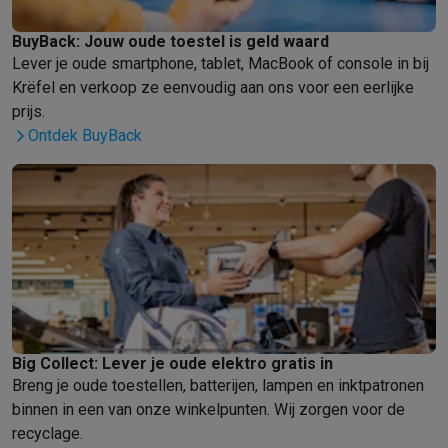
Gaming
PlayStation
PlayStation 5
PS5 games
PS4 games
Playstation co
BuyBack: Jouw oude toestel is geld waard
Nintendo
Nintendo Switch 2
Nintendo Switch games
Nintendo Sw
Lever je oude smartphone, tablet, MacBook of console in bij
Xbox
Xbox games
Xbox controllers
Xbox headsets
Xbox access
Krëfel en verkoop ze eenvoudig aan ons voor een eerlijke
PC gaming
Gaming laptops
Gaming PC
Gaming monitors
Gaming
prijs.
Gaming setup
Gaming headsets
Gaming microfoons
Gamingstoe
Ontdek BuyBack
Smart home & devices
Smartwatches
Smartwatches
Activity Trackers
Bandjes
Opladers
Mobiliteit
Elektrische steps
Dashcams
GPS
Coyote
Elektrische 
Veiligheid & bescherming
Bewakingscamera's
Alarmsystemen
B
Contactloos betalen
Betaalterminals
Accessoires SumUp
Omgeving & comfort
Verlichting
Plug & play zonnepanelen
Voice
Entertainment
Smart TV
Smart speakers
Google TV Streamer
App
Keuken
Slimme koelkasten
Slimme vaatwassers
Slimme espre
Huishouden & gezondheid
Slimme wasmachines
Slimme droog
Big Collect: Lever je oude elektro gratis in
Eco producten
Breng je oude toestellen, batterijen, lampen en inktpatronen
Ecocheques
binnen in een van onze winkelpunten. Wij zorgen voor de
Info ecocheques
Alle eco producten
Alle eco promoties
recyclage.