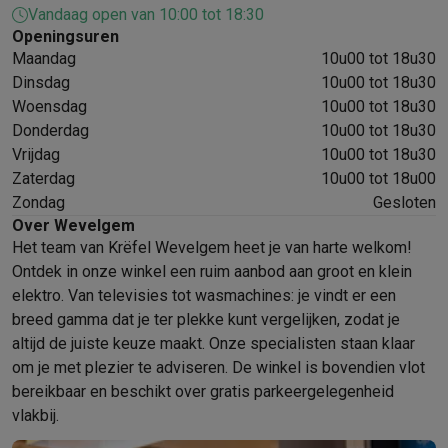
Vandaag open van 10:00 tot 18:30
Mondhygiëne
Elektrische tandenborstels
Opzetborstels
Waterf
Openingsuren
Scheren
Elektrische scheerapparaten
Baardtrimmers
Multigroo
Maandag
10u00 tot 18u30
Lichaamsontharing
IPL ontharing
Epilators
Ladyshaves
Dinsdag
10u00 tot 18u30
Beauty
Gelaatsverzorging
LED Maskers
Spiegels
Hand & voetve
Woensdag
10u00 tot 18u30
Massage
Voetmassage
Massagestoelen
Nek & schoudermass
Donderdag
10u00 tot 18u30
Gezondheid
Personenweegschalen
Bloeddrukmeters
Elektrosti
Vrijdag
10u00 tot 18u30
Voor de baby
Babyfoons
Borstkolven
Flessenwarmers
Aerosols
Zaterdag
10u00 tot 18u00
TV, audio & foto
Zondag
Gesloten
TV & beamers
TV
TV's met soundbar
2026 TV
LG TV
Samsung TV
Over Wevelgem
Het team van Krëfel Wevelgem heet je van harte welkom!
Randapparatuur TV
Soundbars
Home cinema
Versterkers
Medias
Ontdek in onze winkel een ruim aanbod aan groot en klein
Hoofdtelefoons & oortjes
Koptelefoons
Draadloze koptelefoo
elektro. Van televisies tot wasmachines: je vindt er een
Speakers
Speakers
Bluetooth speakers
Smart speakers
Party s
breed gamma dat je ter plekke kunt vergelijken, zodat je
Muziek in huis
Radio's & wekkers
Platenspelers
Hifi-ketens
altijd de juiste keuze maakt. Onze specialisten staan klaar
Navigatie
Dashcams
GPS
Coyote
GPS accessoires
om je met plezier te adviseren. De winkel is bovendien vlot
TV & audio accessoires
Steunen
Kabels
Draagbare mediaspele
bereikbaar en beschikt over gratis parkeergelegenheid
Fototoestellen
Digitale camera's
Instant camera's
Canon camera'
vlakbij.
Video
GoPro
Action cams
Drones
Camcorder