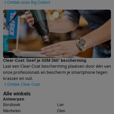
Refurbished
Ontdek onze Big Collect
Refurbished smartphones
Refurbished tablets
Refurbished lap
Huishouden
Wasmachines met ecocheques
Droogkasten met ecocheques
Kleine keukentoestellen
Kleine keukentoestellen met ecocheques
Koffiemachines met
Grote keukentoestellen
Vaatwassers met ecocheques
Koelkasten met ecocheques
Die
Airco
Airco's met ecocheques
Clear-Coat: Geef je GSM 360° bescherming
TV & audio
Laat een Clear-Coat bescherming plaatsen door één van
TV met ecocheques
Bluetooth speakers met ecocheques
Kopt
onze professionals
en bescherm je smartphone tegen
Multimedia & telefonie
krassen en vuil.
Smartphones met ecocheques
Tablets met ecocheques
Laptop
Ontdek Clear-Coat
Transport
Alle winkels
Elektrische steps met ecocheques
Antwerpen
Eco initiatieven
Borsbeek
Lier
Impact
Energie besparen
Recycleer je oud elektro
Mechelen
Olen
Info & acties