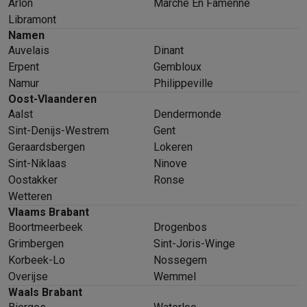
Arlon
Marche En Famenne
Libramont
Namen
Auvelais
Dinant
Erpent
Gembloux
Namur
Philippeville
Oost-Vlaanderen
Aalst
Dendermonde
Sint-Denijs-Westrem
Gent
Geraardsbergen
Lokeren
Sint-Niklaas
Ninove
Oostakker
Ronse
Wetteren
Vlaams Brabant
Boortmeerbeek
Drogenbos
Grimbergen
Sint-Joris-Winge
Korbeek-Lo
Nossegem
Overijse
Wemmel
Waals Brabant