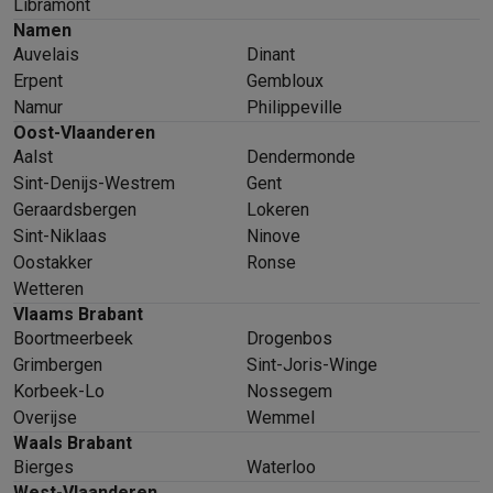
Libramont
Namen
Auvelais
Dinant
Erpent
Gembloux
Namur
Philippeville
Oost-Vlaanderen
Aalst
Dendermonde
Sint-Denijs-Westrem
Gent
Geraardsbergen
Lokeren
Sint-Niklaas
Ninove
Oostakker
Ronse
Wetteren
Vlaams Brabant
Boortmeerbeek
Drogenbos
Grimbergen
Sint-Joris-Winge
Korbeek-Lo
Nossegem
Overijse
Wemmel
Waals Brabant
Bierges
Waterloo
West-Vlaanderen