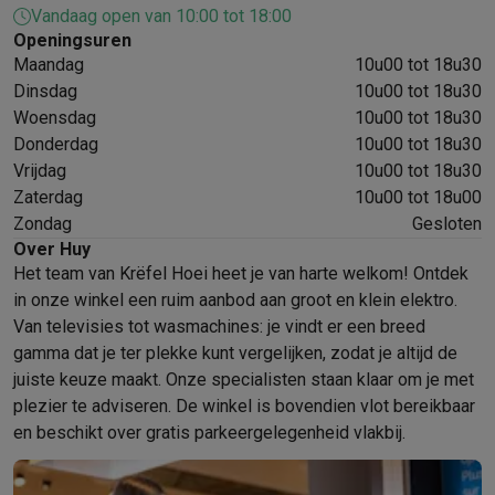
Vandaag open van 10:00 tot 18:00
Mondhygiëne
Elektrische tandenborstels
Opzetborstels
Waterf
Openingsuren
Scheren
Elektrische scheerapparaten
Baardtrimmers
Multigroo
Maandag
10u00 tot 18u30
Lichaamsontharing
IPL ontharing
Epilators
Ladyshaves
Dinsdag
10u00 tot 18u30
Beauty
Gelaatsverzorging
LED Maskers
Spiegels
Hand & voetve
Woensdag
10u00 tot 18u30
Massage
Voetmassage
Massagestoelen
Nek & schoudermass
Donderdag
10u00 tot 18u30
Gezondheid
Personenweegschalen
Bloeddrukmeters
Elektrosti
Vrijdag
10u00 tot 18u30
Voor de baby
Babyfoons
Borstkolven
Flessenwarmers
Aerosols
Zaterdag
10u00 tot 18u00
TV, audio & foto
Zondag
Gesloten
TV & beamers
TV
TV's met soundbar
2026 TV
LG TV
Samsung TV
Over Huy
Het team van Krëfel Hoei heet je van harte welkom! Ontdek
Randapparatuur TV
Soundbars
Home cinema
Versterkers
Medias
in onze winkel een ruim aanbod aan groot en klein elektro.
Hoofdtelefoons & oortjes
Koptelefoons
Draadloze koptelefoo
Van televisies tot wasmachines: je vindt er een breed
Speakers
Speakers
Bluetooth speakers
Smart speakers
Party s
gamma dat je ter plekke kunt vergelijken, zodat je altijd de
Muziek in huis
Radio's & wekkers
Platenspelers
Hifi-ketens
juiste keuze maakt. Onze specialisten staan klaar om je met
Navigatie
Dashcams
GPS
Coyote
GPS accessoires
plezier te adviseren. De winkel is bovendien vlot bereikbaar
TV & audio accessoires
Steunen
Kabels
Draagbare mediaspele
en beschikt over gratis parkeergelegenheid vlakbij.
Fototoestellen
Digitale camera's
Instant camera's
Canon camera'
Video
GoPro
Action cams
Drones
Camcorder