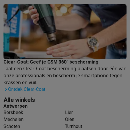
Info ecocheques
Alle eco producten
Alle eco promoties
Refurbished
Refurbished smartphones
Refurbished tablets
Refurbished lap
Huishouden
Wasmachines met ecocheques
Droogkasten met ecocheques
Kleine keukentoestellen
Kleine keukentoestellen met ecocheques
Koffiemachines met
Grote keukentoestellen
Vaatwassers met ecocheques
Koelkasten met ecocheques
Die
Clear-Coat: Geef je GSM 360° bescherming
Airco
Laat een Clear-Coat bescherming plaatsen door één van
Airco's met ecocheques
onze professionals
en bescherm je smartphone tegen
TV & audio
krassen en vuil.
TV met ecocheques
Bluetooth speakers met ecocheques
Kopt
Ontdek Clear-Coat
Multimedia & telefonie
Alle winkels
Smartphones met ecocheques
Tablets met ecocheques
Laptop
Antwerpen
Transport
Borsbeek
Lier
Elektrische steps met ecocheques
Mechelen
Olen
Eco initiatieven
Schoten
Turnhout
Impact
Energie besparen
Recycleer je oud elektro