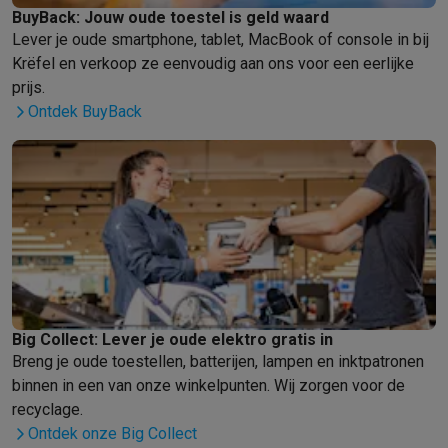
Gaming
BuyBack: Jouw oude toestel is geld waard
PlayStation
PlayStation 5
PS5 games
PS4 games
Playstation co
Lever je oude smartphone, tablet, MacBook of console in bij
Nintendo
Nintendo Switch 2
Nintendo Switch games
Nintendo Sw
Krëfel en verkoop ze eenvoudig aan ons voor een eerlijke
Xbox
Xbox games
Xbox controllers
Xbox headsets
Xbox access
prijs.
PC gaming
Gaming laptops
Gaming PC
Gaming monitors
Gaming
Ontdek BuyBack
Gaming setup
Gaming headsets
Gaming microfoons
Gamingstoe
Gaming consoles
Smart home & devices
Smartwatches
Smartwatches
Activity Trackers
Bandjes
Opladers
Mobiliteit
Elektrische steps
Dashcams
GPS
Coyote
Elektrische 
Veiligheid & bescherming
Bewakingscamera's
Alarmsystemen
B
Contactloos betalen
Betaalterminals
Accessoires SumUp
Omgeving & comfort
Verlichting
Plug & play zonnepanelen
Voice
Entertainment
Smart TV
Smart speakers
Google TV Streamer
App
Big Collect: Lever je oude elektro gratis in
Keuken
Slimme koelkasten
Slimme vaatwassers
Slimme espre
Breng je oude toestellen, batterijen, lampen en inktpatronen
Huishouden & gezondheid
Slimme wasmachines
Slimme droog
binnen in een van onze winkelpunten. Wij zorgen voor de
Eco producten
recyclage.
Ecocheques
Ontdek onze Big Collect