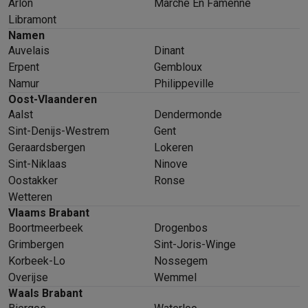
Arlon
Marche En Famenne
Libramont
Namen
Auvelais
Dinant
Erpent
Gembloux
Namur
Philippeville
Oost-Vlaanderen
Aalst
Dendermonde
Sint-Denijs-Westrem
Gent
Geraardsbergen
Lokeren
Sint-Niklaas
Ninove
Oostakker
Ronse
Wetteren
Vlaams Brabant
Boortmeerbeek
Drogenbos
Grimbergen
Sint-Joris-Winge
Korbeek-Lo
Nossegem
Overijse
Wemmel
Waals Brabant