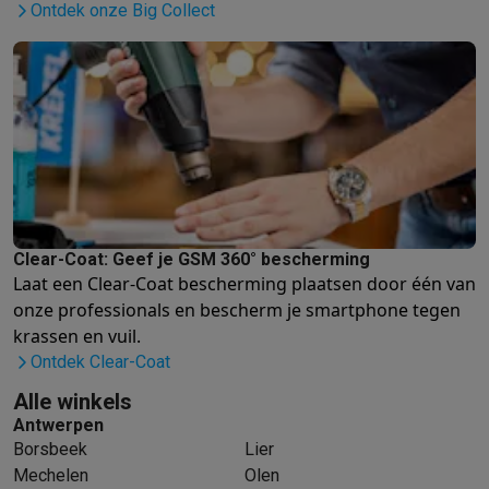
Refurbished
Ontdek onze Big Collect
Refurbished smartphones
Refurbished tablets
Refurbished lap
Huishouden
Wasmachines met ecocheques
Droogkasten met ecocheques
Kleine keukentoestellen
Kleine keukentoestellen met ecocheques
Koffiemachines met
Grote keukentoestellen
Vaatwassers met ecocheques
Koelkasten met ecocheques
Die
Airco
Airco's met ecocheques
Clear-Coat: Geef je GSM 360° bescherming
TV & audio
Laat een Clear-Coat bescherming plaatsen door één van
TV met ecocheques
Bluetooth speakers met ecocheques
Kopt
onze professionals
en bescherm je smartphone tegen
Multimedia & telefonie
krassen en vuil.
Smartphones met ecocheques
Tablets met ecocheques
Laptop
Ontdek Clear-Coat
Transport
Alle winkels
Elektrische steps met ecocheques
Antwerpen
Eco initiatieven
Borsbeek
Lier
Impact
Energie besparen
Recycleer je oud elektro
Mechelen
Olen
Info & acties