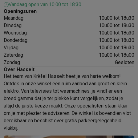
Vandaag open van 10:00 tot 18:30
Mondhygiëne
Elektrische tandenborstels
Opzetborstels
Waterf
Openingsuren
Scheren
Elektrische scheerapparaten
Baardtrimmers
Multigroo
Maandag
10u00 tot 18u30
Lichaamsontharing
IPL ontharing
Epilators
Ladyshaves
Dinsdag
10u00 tot 18u30
Beauty
Gelaatsverzorging
LED Maskers
Spiegels
Hand & voetve
Woensdag
10u00 tot 18u30
Massage
Voetmassage
Massagestoelen
Nek & schoudermass
Donderdag
10u00 tot 18u30
Gezondheid
Personenweegschalen
Bloeddrukmeters
Elektrosti
Vrijdag
10u00 tot 18u30
Voor de baby
Babyfoons
Borstkolven
Flessenwarmers
Aerosols
Zaterdag
10u00 tot 18u00
TV, audio & foto
Zondag
Gesloten
TV & beamers
TV
TV's met soundbar
2026 TV
LG TV
Samsung TV
Over Hasselt
Het team van Krëfel Hasselt heet je van harte welkom!
Randapparatuur TV
Soundbars
Home cinema
Versterkers
Medias
Ontdek in onze winkel een ruim aanbod aan groot en klein
Hoofdtelefoons & oortjes
Koptelefoons
Draadloze koptelefoo
elektro. Van televisies tot wasmachines: je vindt er een
Speakers
Speakers
Bluetooth speakers
Smart speakers
Party s
breed gamma dat je ter plekke kunt vergelijken, zodat je
Muziek in huis
Radio's & wekkers
Platenspelers
Hifi-ketens
altijd de juiste keuze maakt. Onze specialisten staan klaar
Navigatie
Dashcams
GPS
Coyote
GPS accessoires
om je met plezier te adviseren. De winkel is bovendien vlot
TV & audio accessoires
Steunen
Kabels
Draagbare mediaspele
bereikbaar en beschikt over gratis parkeergelegenheid
Fototoestellen
Digitale camera's
Instant camera's
Canon camera'
vlakbij.
Video
GoPro
Action cams
Drones
Camcorder