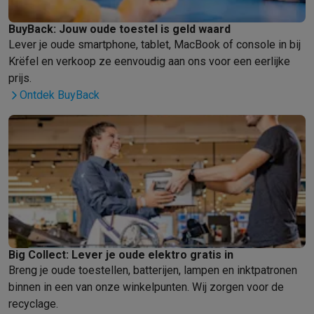
Gaming
PlayStation
PlayStation 5
PS5 games
PS4 games
Playstation co
BuyBack: Jouw oude toestel is geld waard
Nintendo
Nintendo Switch 2
Nintendo Switch games
Nintendo Sw
Lever je oude smartphone, tablet, MacBook of console in bij
Xbox
Xbox games
Xbox controllers
Xbox headsets
Xbox access
Krëfel en verkoop ze eenvoudig aan ons voor een eerlijke
PC gaming
Gaming laptops
Gaming PC
Gaming monitors
Gaming
prijs.
Gaming setup
Gaming headsets
Gaming microfoons
Gamingstoe
Ontdek BuyBack
Smart home & devices
Smartwatches
Smartwatches
Activity Trackers
Bandjes
Opladers
Mobiliteit
Elektrische steps
Dashcams
GPS
Coyote
Elektrische 
Veiligheid & bescherming
Bewakingscamera's
Alarmsystemen
B
Contactloos betalen
Betaalterminals
Accessoires SumUp
Omgeving & comfort
Verlichting
Plug & play zonnepanelen
Voice
Entertainment
Smart TV
Smart speakers
Google TV Streamer
App
Keuken
Slimme koelkasten
Slimme vaatwassers
Slimme espre
Huishouden & gezondheid
Slimme wasmachines
Slimme droog
Big Collect: Lever je oude elektro gratis in
Eco producten
Breng je oude toestellen, batterijen, lampen en inktpatronen
Ecocheques
binnen in een van onze winkelpunten. Wij zorgen voor de
Info ecocheques
Alle eco producten
Alle eco promoties
recyclage.