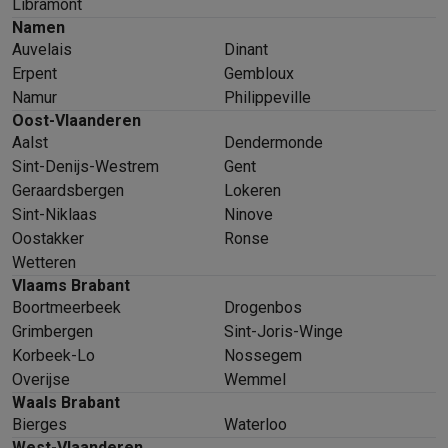
Libramont
Namen
Auvelais
Dinant
Erpent
Gembloux
Namur
Philippeville
Oost-Vlaanderen
Aalst
Dendermonde
Sint-Denijs-Westrem
Gent
Geraardsbergen
Lokeren
Sint-Niklaas
Ninove
Oostakker
Ronse
Wetteren
Vlaams Brabant
Boortmeerbeek
Drogenbos
Grimbergen
Sint-Joris-Winge
Korbeek-Lo
Nossegem
Overijse
Wemmel
Waals Brabant
Bierges
Waterloo
West-Vlaanderen