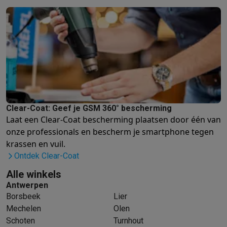
Info ecocheques
Alle eco producten
Alle eco promoties
Refurbished
Refurbished smartphones
Refurbished tablets
Refurbished lap
Huishouden
Wasmachines met ecocheques
Droogkasten met ecocheques
Kleine keukentoestellen
Kleine keukentoestellen met ecocheques
Koffiemachines met
Grote keukentoestellen
Vaatwassers met ecocheques
Koelkasten met ecocheques
Die
Clear-Coat: Geef je GSM 360° bescherming
Airco
Laat een Clear-Coat bescherming plaatsen door één van
Airco's met ecocheques
onze professionals
en bescherm je smartphone tegen
TV & audio
krassen en vuil.
TV met ecocheques
Bluetooth speakers met ecocheques
Kopt
Ontdek Clear-Coat
Multimedia & telefonie
Alle winkels
Smartphones met ecocheques
Tablets met ecocheques
Laptop
Antwerpen
Transport
Borsbeek
Lier
Elektrische steps met ecocheques
Mechelen
Olen
Eco initiatieven
Schoten
Turnhout
Impact
Energie besparen
Recycleer je oud elektro