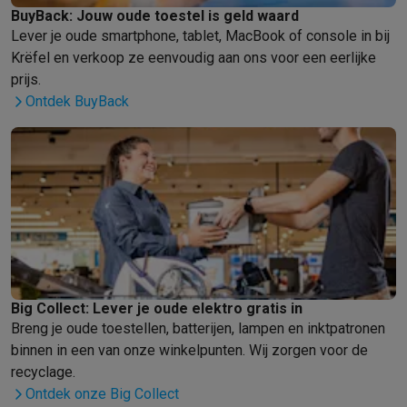
Gaming
BuyBack: Jouw oude toestel is geld waard
PlayStation
PlayStation 5
PS5 games
PS4 games
Playstation co
Lever je oude smartphone, tablet, MacBook of console in bij
Nintendo
Nintendo Switch 2
Nintendo Switch games
Nintendo Sw
Krëfel en verkoop ze eenvoudig aan ons voor een eerlijke
Xbox
Xbox games
Xbox controllers
Xbox headsets
Xbox access
prijs.
PC gaming
Gaming laptops
Gaming PC
Gaming monitors
Gaming
Ontdek BuyBack
Gaming setup
Gaming headsets
Gaming microfoons
Gamingstoe
Gaming consoles
Smart home & devices
Smartwatches
Smartwatches
Activity Trackers
Bandjes
Opladers
Mobiliteit
Elektrische steps
Dashcams
GPS
Coyote
Elektrische 
Veiligheid & bescherming
Bewakingscamera's
Alarmsystemen
B
Contactloos betalen
Betaalterminals
Accessoires SumUp
Omgeving & comfort
Verlichting
Plug & play zonnepanelen
Voice
Entertainment
Smart TV
Smart speakers
Google TV Streamer
App
Big Collect: Lever je oude elektro gratis in
Keuken
Slimme koelkasten
Slimme vaatwassers
Slimme espre
Breng je oude toestellen, batterijen, lampen en inktpatronen
Huishouden & gezondheid
Slimme wasmachines
Slimme droog
binnen in een van onze winkelpunten. Wij zorgen voor de
Eco producten
recyclage.
Ecocheques
Ontdek onze Big Collect