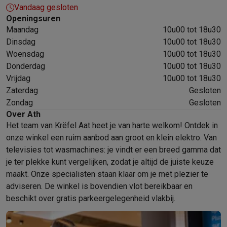
Vandaag gesloten
Mondhygiëne
Elektrische tandenborstels
Opzetborstels
Waterf
Openingsuren
Scheren
Elektrische scheerapparaten
Baardtrimmers
Multigroo
Maandag
10u00 tot 18u30
Lichaamsontharing
IPL ontharing
Epilators
Ladyshaves
Dinsdag
10u00 tot 18u30
Beauty
Gelaatsverzorging
LED Maskers
Spiegels
Hand & voetve
Woensdag
10u00 tot 18u30
Massage
Voetmassage
Massagestoelen
Nek & schoudermass
Donderdag
10u00 tot 18u30
Gezondheid
Personenweegschalen
Bloeddrukmeters
Elektrosti
Vrijdag
10u00 tot 18u30
Voor de baby
Babyfoons
Borstkolven
Flessenwarmers
Aerosols
Zaterdag
Gesloten
TV, audio & foto
Zondag
Gesloten
TV & beamers
TV
TV's met soundbar
2026 TV
LG TV
Samsung TV
Over Ath
Het team van Krëfel Aat heet je van harte welkom! Ontdek in
Randapparatuur TV
Soundbars
Home cinema
Versterkers
Medias
onze winkel een ruim aanbod aan groot en klein elektro. Van
Hoofdtelefoons & oortjes
Koptelefoons
Draadloze koptelefoo
televisies tot wasmachines: je vindt er een breed gamma dat
Speakers
Speakers
Bluetooth speakers
Smart speakers
Party s
je ter plekke kunt vergelijken, zodat je altijd de juiste keuze
Muziek in huis
Radio's & wekkers
Platenspelers
Hifi-ketens
maakt. Onze specialisten staan klaar om je met plezier te
Navigatie
Dashcams
GPS
Coyote
GPS accessoires
adviseren. De winkel is bovendien vlot bereikbaar en
TV & audio accessoires
Steunen
Kabels
Draagbare mediaspele
beschikt over gratis parkeergelegenheid vlakbij.
Fototoestellen
Digitale camera's
Instant camera's
Canon camera'
Video
GoPro
Action cams
Drones
Camcorder