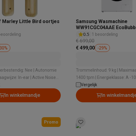
Marley Little Bird oortjes
Samsung Wasmachine
 laptops
BuyBack
WW91CGC04AAE EcoBubb
0.5
beoordeling
1 beoordeling
ques
Stofzuigers met ecocheques
Strijkijzers met ecocheques
Ste
€ 699,00
€ 499,00
30
%
-
29
%
 met ecocheques
Bruiswatertoestellen met ecocheques
Waterfilt
s
Diepvriezers met ecocheques
Ovens met ecocheques
Fornuiz
erbestendig: Nee | Autonomie
Trommelinhoud: 9 kg | Maximaal
ijze: In-ear | Active Noise
1400 tpm | Energieklasse: A -10
: Nee | Ingebouwde microfoon:
k
Geluidsniveau bij het zwieren: 7
Vergelijk
Dosering wasmiddel: Handmati
In winkelmandje
In winkelmandj
Koptelefoons met ecocheques
Oortjes met ecocheques
Platensp
ptops met ecocheques
Monitors met ecocheques
Powerbanks m
Promo