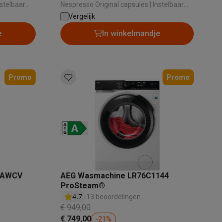
capsules
capsules
Nespresso Original capsules | Instelbaar
 uitwerpen
koffievolume: Ja | Automatisch uitwerpen
Vergelijk
el:
capsules: Nee | Bedieningspaneel:
e
In winkelmandje
Druktoetsen
Promo
Promo
Thermometers
Accessoires
8NAWCV
AEG Wasmachine LR76C1144
ProSteam®
4.7
13 beoordelingen
€ 949,00
€ 749,00
-
21
%