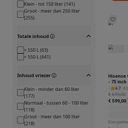
Klein - tot 150 liter
(
141
)
Groot - meer dan 250 liter
(
255
)
Totale inhoud
> 550 L
(
63
)
< 550 L
(
641
)
Inhoud vriezer
Hisense 
- 75 inch
4.7
Klein - minder dan 60 liter
8 
€ 699,00
(
177
)
€ 599,00
Normaal - tussen 60 - 100 liter
(
118
)
Groot - meer dan 100 liter
Energieklasse: E | Scher
(
218
)