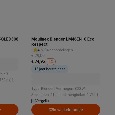
55QLED308
Moulinex Blender LM46EN10 Eco
Respect
4.6
34 beoordelingen
teKt
€ 79,00
€ 74,95
-
5
%
15 jaar herstelbaar
160 px) |
em: VIDAA | HDR: Ja
Type: Blender | Vermogen: 800 W |
ires
Snelheden: 2 | Inhoud mengbeker: 1.75 L |
Geschikt voor vaatwasmachine: Ja
Vergelijk
e
In winkelmandje