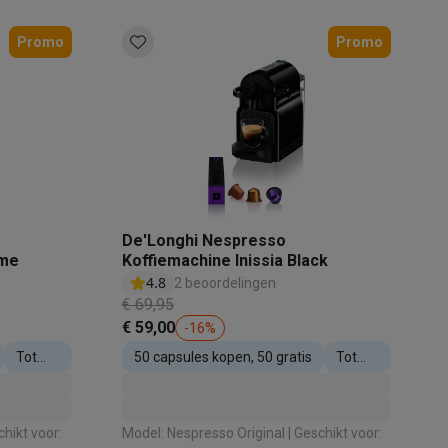
Promo
Promo
akken
Accessoires
De'Longhi Nespresso
ème
Koffiemachine Inissia Black
4.8
2 beoordelingen
€ 69,95
€ 59,00
-
16
%
Tot
50 capsules kopen, 50 gratis
Tot
100%
100%
terug
terug
kels
Droogrekken
in
in
Model: Nespresso Original | Geschikt voor: