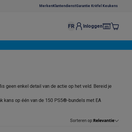
Merken
Klantendienst
Garantie Krëfel Keukens
FR
Inloggen
kels
Droogrekken
s
 microgolfovens
Inbouw wasmachines
ten
s geen enkel detail van de actie op het veld. Bereid je
aak kans op één van de 150 PS5®-bundels met EA
o
Koffiezetapparaten
Koffie, capsules & pads
Accessoires
Relevantie
Sorteren op
: