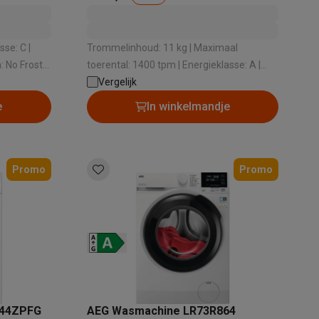
Trommelinhoud: 11 kg | Maximaal
 No Frost |
toerental: 1400 tpm | Energieklasse: A |
alaxy Fold8
Geluidsniveau bij het zwieren: 75 dB |
Vergelijk
Dosering wasmiddel: Handmatig
e
In winkelmandje
alaxy Flip8 & Fold8 (Ultra) hoesjes
Promo
Promo
lers
244ZPFG
AEG Wasmachine LR73R864