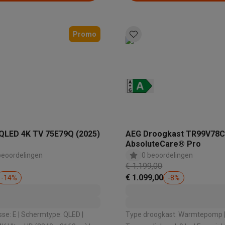
Promo
QLED 4K TV 75E79Q (2025)
AEG Droogkast TR99V78
AbsoluteCare® Pro
beoordelingen
0 beoordelingen
€ 1.199,00
€ 1.099,00
-
14
%
-
8
%
mtype: QLED |
Type droogkast: Warmtepomp |