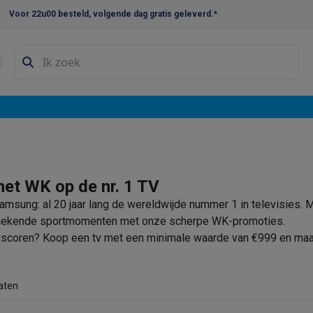
Voor 22u00 besteld, volgende dag gratis geleverd.*
en droogkast sets
Was-droogcombinaties
Tussenkaders en sok
e vaatwassers
e koelkasten
Amerikaanse koelkasten
Wijnkoelkasten
Diepvriezer
w koelkasten
Inbouw diepvriezers
Inbouw wijnkoelkasten
Inbouw
kplaten
Gas kookplaten
Kookplaten met afzuiging
Pannen
Kookpot
het WK op de nr. 1 TV
amsung: al 20 jaar lang de wereldwijde nummer 1 in televisies. Mi
izen
Gasfornuizen
gekende sportmomenten met onze scherpe WK-promoties.
iemachines
e scoren? Koop een tv met een minimale waarde van €999 en m
 26™.
ressomachines
Capsule- & padsmachines
Nespresso
Dolce Gust
machines
Juicers
Eierkokers
Yoghurtmachines
Accessoires
aten
 monsieur machines
Accessoires