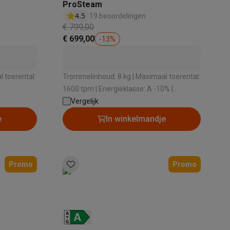
ProSteam
4.5
19 beoordelingen
€ 799,00
€ 699,00
-
13
%
tion accessoires
 accessoires
 toerental:
Trommelinhoud: 8 kg | Maximaal toerental:
1600 tpm | Energieklasse: A -10% |
Racing
Smartphone gaming controllers
Accessoires
1 dB |
Geluidsniveau bij het zwieren: 76 dB |
Vergelijk
g
Dosering wasmiddel: Handmatig
e
In winkelmandje
s & GPS trackers
Promo
Promo
 personenweegschalen
Slimme elektrische tandenborstels
Babyf