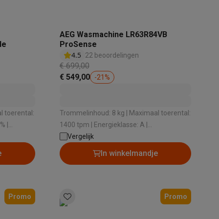
AEG Wasmachine LR63R84VB
le
ProSense
4.5
22 beoordelingen
elstofzuigers met ecocheques
Sledestofzuigers met ecochequ
€ 699,00
€ 549,00
-
21
%
erkannen
Keukenaccessoires met ecocheques
en met ecocheques
Dampkappen met ecocheques
Kookplaten me
 toerental:
Trommelinhoud: 8 kg | Maximaal toerental:
% |
1400 tpm | Energieklasse: A |
2 dB |
Geluidsniveau bij het zwieren: 74 dB |
Vergelijk
g
Dosering wasmiddel: Handmatig
e
In winkelmandje
elers met ecocheques
et ecocheques
Inkt en papier met ecocheques
Promo
Promo