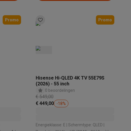
Promo
Promo
C
Hisense Hi-QLED 4K TV 55E79S
(2026) - 55 inch
0 beoordelingen
€ 549,00
€ 449,00
-
18
%
Energieklasse: E | Schermtype: QLED |