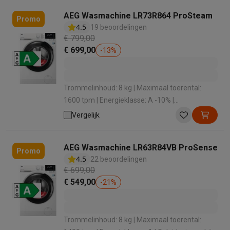
AEG Wasmachine LR73R864 ProSteam
Promo
4.5
19 beoordelingen
€ 799,00
€ 699,00
-
13
%
Trommelinhoud: 8 kg | Maximaal toerental:
1600 tpm | Energieklasse: A -10% |
Geluidsniveau bij het zwieren: 76 dB | Dosering
Vergelijk
wasmiddel: Handmatig
AEG Wasmachine LR63R84VB ProSense
Promo
4.5
22 beoordelingen
€ 699,00
€ 549,00
-
21
%
Trommelinhoud: 8 kg | Maximaal toerental: