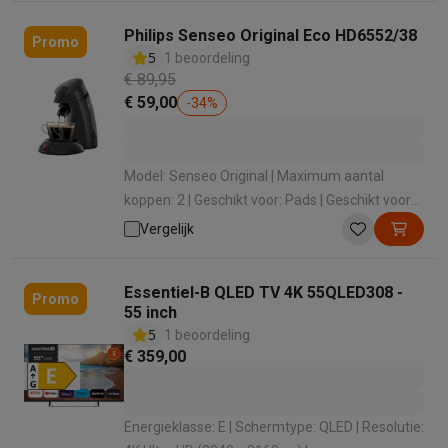
Philips Senseo Original Eco HD6552/38
Promo
5
1 beoordeling
€ 89,95
€ 59,00
-
34
%
Model: Senseo Original | Maximum aantal
koppen: 2 | Geschikt voor: Pads | Geschikt voor
melk opschuimen: Nee | Automatisch
Vergelijk
uitwerpen capsules: Nee
Essentiel-B QLED TV 4K 55QLED308 -
Promo
55 inch
5
1 beoordeling
€ 359,00
Energieklasse: E | Schermtype: QLED | Resolutie: