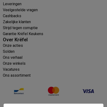
Leveringen
Veelgestelde vragen
Cashbacks
Zakelijke klanten
Strijd tegen corruptie
Garantie Krëfel Keukens
Over Krëfel
Onze acties
Solden
Ons verhaal
Onze winkels
Vacatures
Ons assortiment