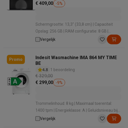
€ 409,00
-
5
%
Schermgrootte: 13,3" (33,8 cm) | Capaciteit
Opslag: 256 GB | RAM configuratie: 8 GB |
Grafische oplossing: Intel Iris Plus Graphics |
Vergelijk
Schermkwaliteit: Liquid Retina (2560 x 1600 px)
Indesit Wasmachine IMA 864 MY TIME
Promo
BE
4.8
1 beoordeling
€ 329,00
€ 299,00
-
9
%
Trommelinhoud: 8 kg | Maximaal toerental:
1400 tpm | Energieklasse: A | Geluidsniveau bij
het zwieren: 76 dB | Dosering wasmiddel:
Vergelijk
Handmatig