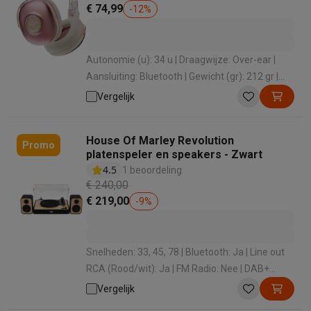
€ 74,99
-
12
%
Autonomie (u): 34 u | Draagwijze: Over-ear |
Aansluiting: Bluetooth | Gewicht (gr): 212 gr |
Active Noise cancelling: Nee
Vergelijk
House Of Marley Revolution
Promo
platenspeler en speakers - Zwart
4.5
1 beoordeling
€ 240,00
€ 219,00
-
9
%
Snelheden: 33, 45, 78 | Bluetooth: Ja | Line out
RCA (Rood/wit): Ja | FM Radio: Nee | DAB+
Radio: Nee
Vergelijk