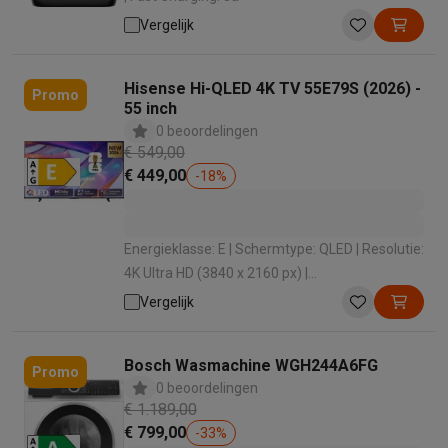
Vergelijk
Hisense Hi-QLED 4K TV 55E79S (2026) -
Promo
55 inch
0 beoordelingen
€ 549,00
€ 449,00
-
18
%
Energieklasse: E | Schermtype: QLED | Resolutie:
4K Ultra HD (3840 x 2160 px) |
Besturingssysteem: VIDAA | HDR: Ja
Vergelijk
Bosch Wasmachine WGH244A6FG
Promo
0 beoordelingen
€ 1.189,00
€ 799,00
-
33
%