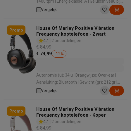
1400 tpm | Energieklasse: A | Geluidsniveau bij
het zwieren: 74 dB | Dosering wasmiddel:
Vergelijk
Handmatig
House Of Marley Positive Vibration
Promo
Frequency koptelefoon - Zwart
4.1
2 beoordelingen
€ 84,99
€ 74,99
-
12
%
Autonomie (u): 34 u | Draagwijze: Over-ear |
Aansluiting: Bluetooth | Gewicht (gr): 212 gr |
Active Noise cancelling: Nee
Vergelijk
House Of Marley Positive Vibration
Promo
Frequency koptelefoon - Koper
4.1
2 beoordelingen
€ 84,99