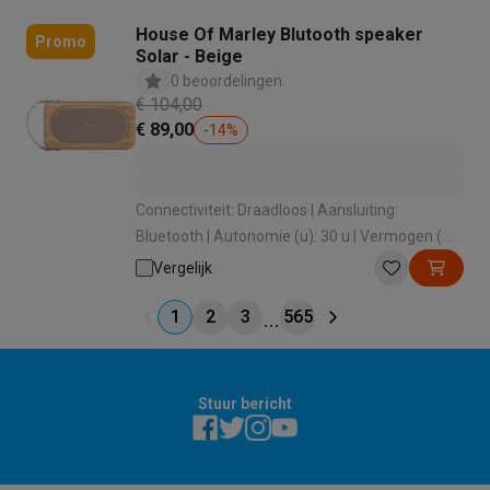
House Of Marley Blutooth speaker
Promo
Solar - Beige
0 beoordelingen
€ 104,00
€ 89,00
-
14
%
Connectiviteit: Draadloos | Aansluiting:
Bluetooth | Autonomie (u): 30 u | Vermogen (W):
10 W | Type: Bluetooth speaker
Vergelijk
1
2
3
565
Stuur bericht