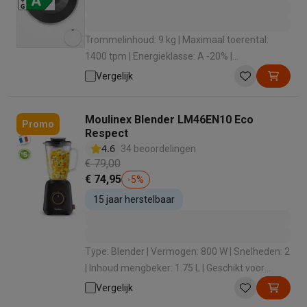
Trommelinhoud: 9 kg | Maximaal toerental:
1400 tpm | Energieklasse: A -20% |
Geluidsniveau bij het zwieren: 70 dB | Dosering
Vergelijk
wasmiddel: Automatische dosering
Moulinex Blender LM46EN10 Eco
Promo
Respect
4.6
34 beoordelingen
€ 79,00
€ 74,95
-
5
%
15 jaar herstelbaar
Type: Blender | Vermogen: 800 W | Snelheden: 2
| Inhoud mengbeker: 1.75 L | Geschikt voor
vaatwasmachine: Ja
Vergelijk